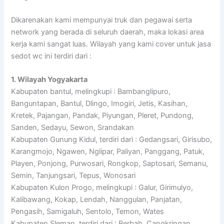
Dikarenakan kami mempunyai truk dan pegawai serta
network yang berada di seluruh daerah, maka lokasi area
kerja kami sangat luas. Wilayah yang kami cover untuk jasa
sedot wc ini terdiri dari :
1. Wilayah Yogyakarta
Kabupaten bantul, melingkupi : Bambanglipuro,
Banguntapan, Bantul, Dlingo, Imogiri, Jetis, Kasihan,
Kretek, Pajangan, Pandak, Piyungan, Pleret, Pundong,
Sanden, Sedayu, Sewon, Srandakan
Kabupaten Gunung Kidul, terdiri dari : Gedangsari, Girisubo,
Karangmojo, Ngawen, Nglipar, Paliyan, Panggang, Patuk,
Playen, Ponjong, Purwosari, Rongkop, Saptosari, Semanu,
Semin, Tanjungsari, Tepus, Wonosari
Kabupaten Kulon Progo, melingkupi : Galur, Girimulyo,
Kalibawang, Kokap, Lendah, Nanggulan, Panjatan,
Pengasih, Samigaluh, Sentolo, Temon, Wates
Kabupaten Sleman, terdiri dari : Berbah, Cangkringan,