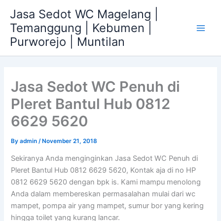
Skip
Jasa Sedot WC Magelang |
to
Temanggung | Kebumen |
content
Main
Purworejo | Muntilan
Men
Jasa Sedot WC Penuh di
Pleret Bantul Hub 0812
6629 5620
By
admin
/
November 21, 2018
Sekiranya Anda menginginkan Jasa Sedot WC Penuh di
Pleret Bantul Hub 0812 6629 5620, Kontak aja di no HP
0812 6629 5620 dengan bpk is. Kami mampu menolong
Anda dalam membereskan permasalahan mulai dari wc
mampet, pompa air yang mampet, sumur bor yang kering
hingga toilet yang kurang lancar.