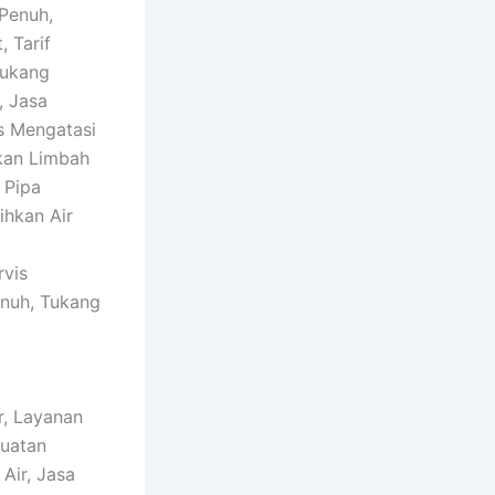
Penuh,
 Tarif
Tukang
, Jasa
s Mengatasi
kan Limbah
 Pipa
ihkan Air
rvis
nuh, Tukang
r, Layanan
buatan
Air, Jasa