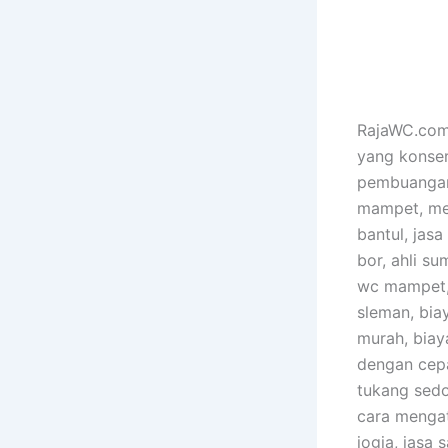
RajaWC.com 
yang konser
pembuangan 
mampet, men
bantul, jasa
bor, ahli s
wc mampet, 
sleman, bia
murah, biay
dengan cepa
tukang sedo
cara mengat
jogja, jasa