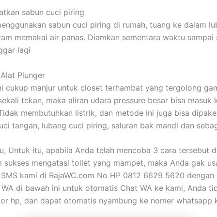
tkan sabun cuci piring
enggunakan sabun cuci piring di rumah, tuang ke dalam lub
iram memakai air panas. Diamkan sementara waktu sampai 
ggar lagi
Alat Plunger
ni cukup manjur untuk closet terhambat yang tergolong ga
ekali tekan, maka aliran udara pressure besar bisa masuk 
Tidak membutuhkan listrik, dan metode ini juga bisa dipake
cuci tangan, lubang cuci piring, saluran bak mandi dan seba
tu, Untuk itu, apabila Anda telah mencoba 3 cara tersebut d
 sukses mengatasi toilet yang mampet, maka Anda gak us
an SMS kami di RajaWC.com No HP 0812 6629 5620 dengan b
 WA di bawah ini untuk otomatis Chat WA ke kami, Anda ti
or hp, dan dapat otomatis nyambung ke nomer whatsapp 