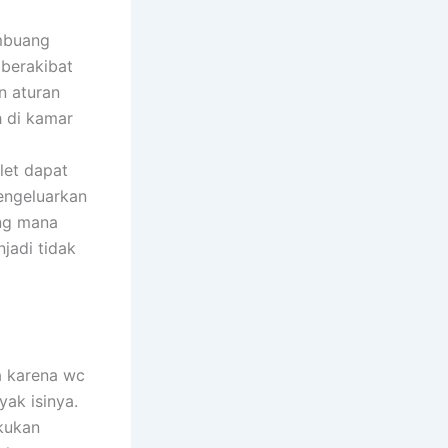
embuang
 berakibat
n aturan
 di kamar
let dapat
mengeluarkan
ang mana
jadi tidak
a karena wc
ak isinya.
kukan