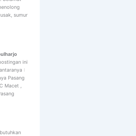
menolong
rusak, sumur
ulharjo
ostingan ini
antaranya :
aya Pasang
C Macet ,
Pasang
ibutuhkan