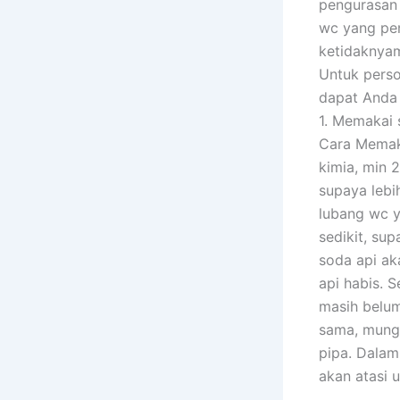
pengurasan 
wc yang pe
ketidaknyam
Untuk pers
dapat Anda 
1. Memakai 
Cara Memaka
kimia, min 2
supaya lebi
lubang wc y
sedikit, su
soda api ak
api habis. 
masih belum
sama, mungk
pipa. Dalam
akan atasi 