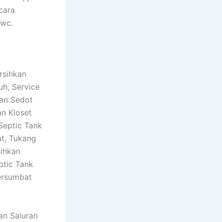
cara
 wc.
rsihkan
uh, Service
an Sedot
n Kloset
Septic Tank
at, Tukang
ihkan
ptic Tank
ersumbat
an Saluran