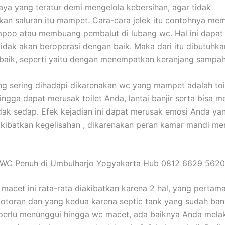
ya yang teratur demi mengelola kebersihan, agar tidak
an saluran itu mampet. Cara-cara jelek itu contohnya m
mpoo atau membuang pembalut di lubang wc. Hal ini dapat
tidak akan beroperasi dengan baik. Maka dari itu dibutuhka
baik, seperti yaitu dengan menempatkan keranjang sampah
 sering dihadapi dikarenakan wc yang mampet adalah toi
ingga dapat merusak toilet Anda, lantai banjir serta bisa 
dak sedap. Efek kejadian ini dapat merusak emosi Anda y
ibatkan kegelisahan , dikarenakan peran kamar mandi men
 WC Penuh di Umbulharjo Yogyakarta Hub 0812 6629 5620
macet ini rata-rata diakibatkan karena 2 hal, yang pertam
otoran dan yang kedua karena septic tank yang sudah bany
perlu menunggui hingga wc macet, ada baiknya Anda mela