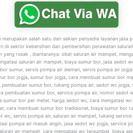
merupakan salah satu dari sekian penyedia layanan jasa p
n di sektor kebersihan dan pembersihan perawatan saluran
yang rusak , diantaranya: obat saluran air mampet, meng
gatasi saluran air mampet, biaya sumur bor, jasa sedot w
 bor sumur, servis pompa air sleman, servis pompa air jogja
umur bor jogja, sumur bor jogja, cara membuat sumur bor ma
pembuatan sumur bor, tukang pompa air, sedot wc jogja,
ya pembuatan sumur bor, service pompa air, nomor sedot 
a sumur bor per meter, harga sedot wc, cara mengatasi w
t, cara membuat sumur bor tradisional, biaya sumur bor r
t wc, servis pompa air, saluran air mampet, tukang service
asi pompa air masuk angin, jasa sedot wc jogja, service p
 saluran air mampet, cara mengatasi wc tersumbat, biaya se