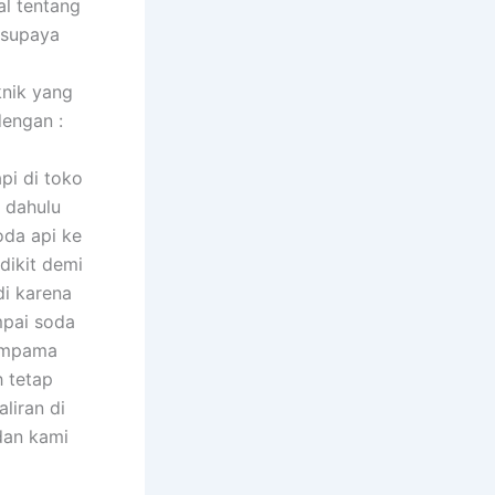
al tentang
 supaya
nik yang
engan :
pi di toko
h dahulu
oda api ke
dikit demi
di karena
mpai soda
eumpama
h tetap
liran di
 dan kami