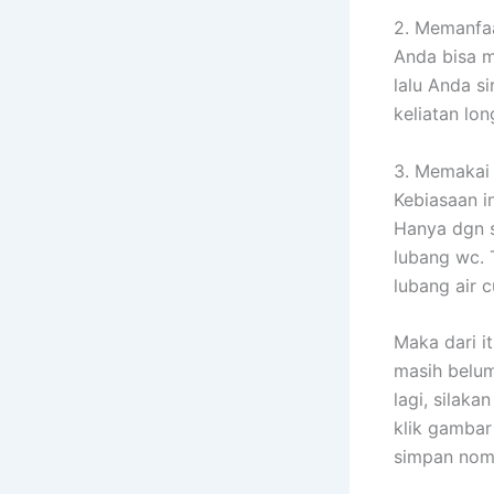
2. Memanfaa
Anda bisa m
lalu Anda s
keliatan lon
3. Memakai 
Kebiasaan i
Hanya dgn s
lubang wc. 
lubang air 
Maka dari i
masih belum
lagi, silak
klik gambar
simpan nom