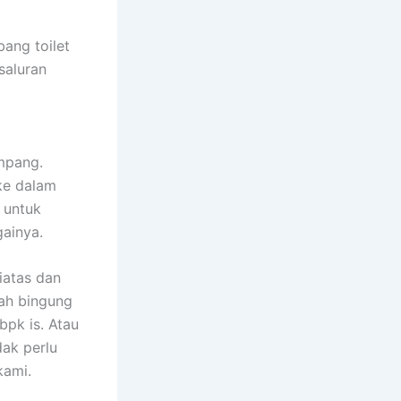
ang toilet
saluran
mpang.
ke dalam
 untuk
gainya.
iatas dan
ah bingung
pk is. Atau
dak perlu
kami.