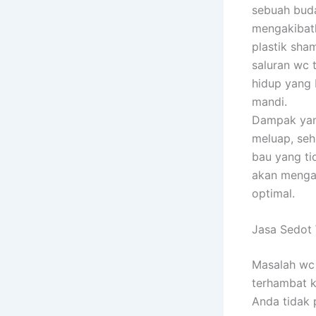
sebuah buda
mengakibatk
plastik sha
saluran wc 
hidup yang 
mandi.
Dampak yang
meluap, seh
bau yang ti
akan mengak
optimal.
Jasa Sedot
Masalah wc 
terhambat k
Anda tidak 