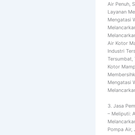
Air Penuh, 
Layanan Men
Mengatasi W
Melancarkan
Melancarkan
Air Kotor M
Industri Te
Tersumbat, 
Kotor Mampe
Membersihka
Mengatasi 
Melancark
3. Jasa Pem
– Meliputi:
Melancarkan
Pompa Air, 