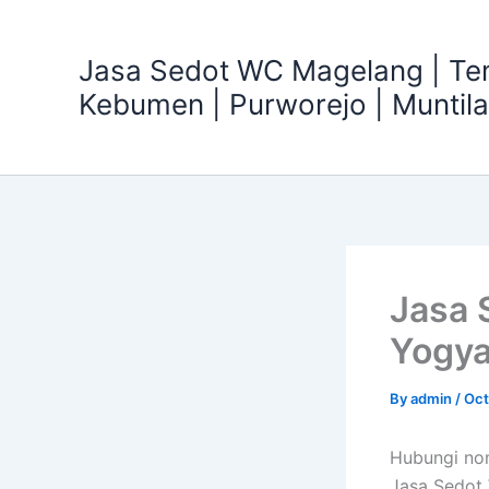
Skip
to
Jasa Sedot WC Magelang | T
content
Kebumen | Purworejo | Muntil
Jasa 
Yogya
By
admin
/
Oct
Hubungi no
Jasa Sedot