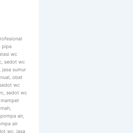
rofesional
 pipa
atasi wc
c, sedot wc
, jasa sumur
nual, obat
 sedot wc
wc, sedot wc
c mampet
umah,
 pompa air,
ompa air
dot wc, jasa