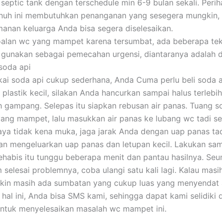
septic tank dengan terschedule min 6-9 bulan sekali. Perih
nuh ini membutuhkan penanganan yang sesegera mungkin,
anan keluarga Anda bisa segera diselesaikan.
oalan wc yang mampet karena tersumbat, ada beberapa tek
gunakan sebagai pemecahan urgensi, diantaranya adalah d
soda api
i soda api cukup sederhana, Anda Cuma perlu beli soda a
 plastik kecil, silakan Anda hancurkan sampai halus terlebi
h gampang. Selepas itu siapkan rebusan air panas. Tuang s
ang mampet, lalu masukkan air panas ke lubang wc tadi se
paya tidak kena muka, jaga jarak Anda dengan uap panas ta
an mengeluarkan uap panas dan letupan kecil. Lakukan sa
Sehabis itu tunggu beberapa menit dan pantau hasilnya. S
 selesai problemnya, coba ulangi satu kali lagi. Kalau masi
in masih ada sumbatan yang cukup luas yang menyendat a
 hal ini, Anda bisa SMS kami, sehingga dapat kami selidiki
untuk menyelesaikan masalah wc mampet ini.