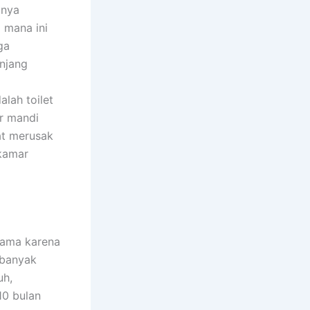
anya
 mana ini
ga
njang
lah toilet
r mandi
at merusak
 kamar
tama karena
 banyak
uh,
10 bulan