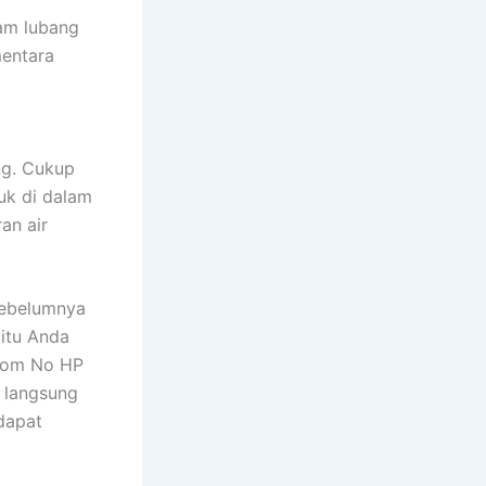
am lubang
mentara
ng. Cukup
uk di dalam
an air
 sebelumnya
 itu Anda
.com No HP
 langsung
dapat