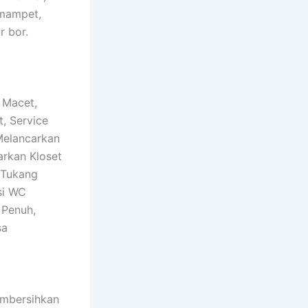
 mampet,
r bor.
 Macet,
, Service
Melancarkan
arkan Kloset
 Tukang
si WC
 Penuh,
sa
embersihkan