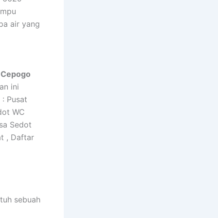
mampu
a air yang
i Cepogo
n ini
 : Pusat
dot WC
asa Sedot
 , Daftar
utuh sebuah