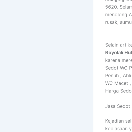
5620. Selam
menolong A
rusak, sumu
Selain arti
Boyolali H
karena mere
Sedot WC P
Penuh , Ahl
WC Macet , 
Harga Sedo
Jasa Sedot
Kejadian sa
kebiasaan y