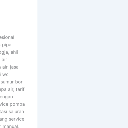
esional
 pipa
gja, ahli
 air
air, jasa
i wc
 sumur bor
a air, tarif
dengan
rvice pompa
asi saluran
kang service
r manual,