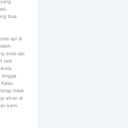
 yang
asi.
ang bisa
oda api di
lebih
ang soda api
t tadi
a Anda
g hingga
 Kalau
 tetap tidak
 aliran di
dan kami