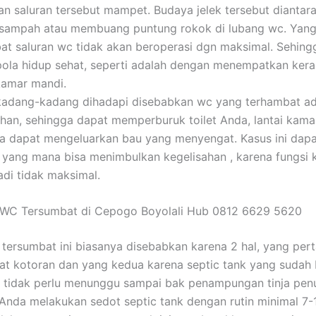
 saluran tersebut mampet. Budaya jelek tersebut diantar
ampah atau membuang puntung rokok di lubang wc. Yang
bat saluran wc tidak akan beroperasi dgn maksimal. Sehing
pola hidup sehat, seperti adalah dengan menempatkan kera
kamar mandi.
kadang-kadang dihadapi disebabkan wc yang terhambat ada
han, sehingga dapat memperburuk toilet Anda, lantai kama
a dapat mengeluarkan bau yang menyengat. Kasus ini dap
yang mana bisa menimbulkan kegelisahan , karena fungsi
di tidak maksimal.
 WC Tersumbat di Cepogo Boyolali Hub 0812 6629 5620
tersumbat ini biasanya disebabkan karena 2 hal, yang per
t kotoran dan yang kedua karena septic tank yang sudah
a tidak perlu menunggu sampai bak penampungan tinja pen
Anda melakukan sedot septic tank dengan rutin minimal 7-