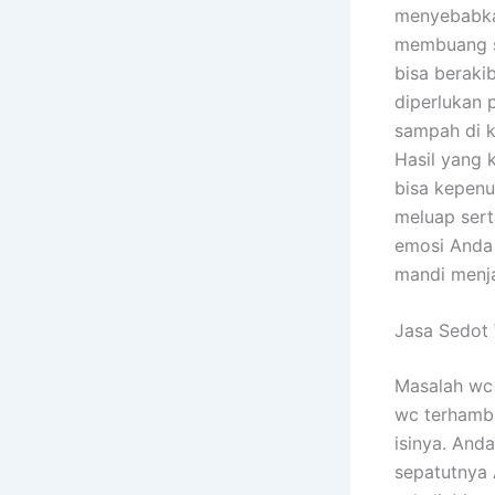
menyebabkan
membuang s
bisa beraki
diperlukan 
sampah di 
Hasil yang 
bisa kepenu
meluap sert
emosi Anda 
mandi menja
Jasa Sedot
Masalah wc 
wc terhamba
isinya. And
sepatutnya 