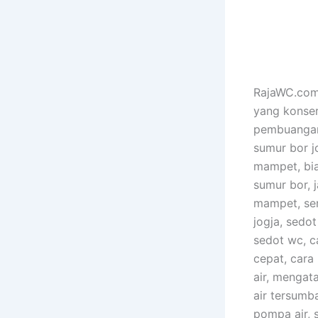
RajaWC.com 
yang konser
pembuangan 
sumur bor j
mampet, bia
sumur bor, 
mampet, ser
jogja, sedo
sedot wc, 
cepat, cara
air, mengat
air tersumb
pompa air, 