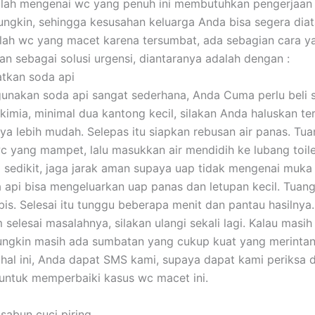
alah mengenai wc yang penuh ini membutuhkan pengerjaan
ngkin, sehingga kesusahan keluarga Anda bisa segera diat
ah wc yang macet karena tersumbat, ada sebagian cara y
n sebagai solusi urgensi, diantaranya adalah dengan :
tkan soda api
nakan soda api sangat sederhana, Anda Cuma perlu beli s
kimia, minimal dua kantong kecil, silakan Anda haluskan ter
ya lebih mudah. Selepas itu siapkan rebusan air panas. Tu
c yang mampet, lalu masukkan air mendidih ke lubang toile
i sedikit, jaga jarak aman supaya uap tidak mengenai muk
 api bisa mengeluarkan uap panas dan letupan kecil. Tuan
bis. Selesai itu tunggu beberapa menit dan pantau hasilnya.
selesai masalahnya, silakan ulangi sekali lagi. Kalau masih
ngkin masih ada sumbatan yang cukup kuat yang merintangi
 hal ini, Anda dapat SMS kami, supaya dapat kami periksa 
untuk memperbaiki kasus wc macet ini.
sabun cuci piring