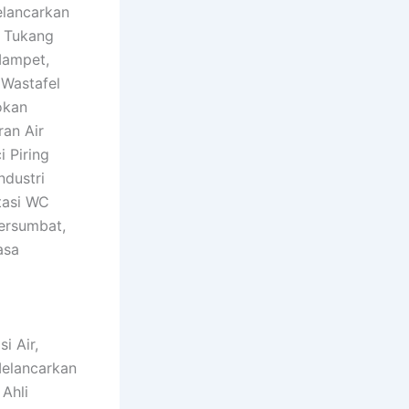
elancarkan
, Tukang
Mampet,
 Wastafel
okan
an Air
 Piring
ndustri
tasi WC
ersumbat,
asa
i Air,
Melancarkan
Ahli