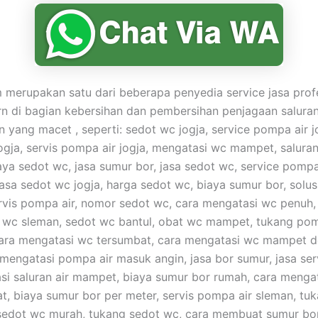
merupakan satu dari beberapa penyedia service jasa prof
n di bagian kebersihan dan pembersihan penjagaan saluran
yang macet , seperti: sedot wc jogja, service pompa air jo
ogja, servis pompa air jogja, mengatasi wc mampet, saluran
ya sedot wc, jasa sumur bor, jasa sedot wc, service pompa 
jasa sedot wc jogja, harga sedot wc, biaya sumur bor, solus
vis pompa air, nomor sedot wc, cara mengatasi wc penuh,
t wc sleman, sedot wc bantul, obat wc mampet, tukang pomp
cara mengatasi wc tersumbat, cara mengatasi wc mampet 
 mengatasi pompa air masuk angin, jasa bor sumur, jasa se
asi saluran air mampet, biaya sumur bor rumah, cara mengat
at, biaya sumur bor per meter, servis pompa air sleman, tu
sedot wc murah, tukang sedot wc, cara membuat sumur bo