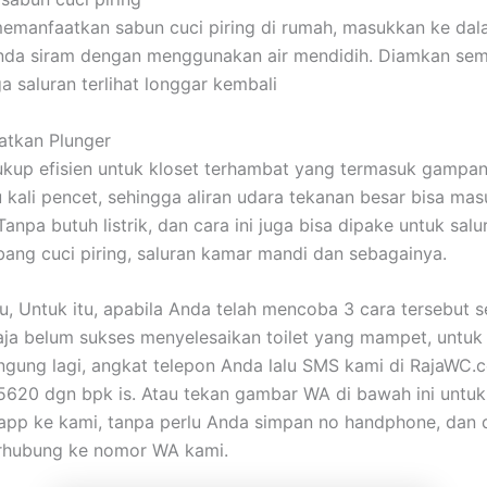
emanfaatkan sabun cuci piring di rumah, masukkan ke dal
 Anda siram dengan menggunakan air mendidih. Diamkan se
a saluran terlihat longgar kembali
atkan Plunger
ukup efisien untuk kloset terhambat yang termasuk gampa
 kali pencet, sehingga aliran udara tekanan besar bisa mas
anpa butuh listrik, dan cara ini juga bisa dipake untuk salur
ubang cuci piring, saluran kamar mandi dan sebagainya.
tu, Untuk itu, apabila Anda telah mencoba 3 cara tersebut
aja belum sukses menyelesaikan toilet yang mampet, untuk
ngung lagi, angkat telepon Anda lalu SMS kami di RajaWC
620 dgn bpk is. Atau tekan gambar WA di bawah ini untuk
pp ke kami, tanpa perlu Anda simpan no handphone, dan 
erhubung ke nomor WA kami.