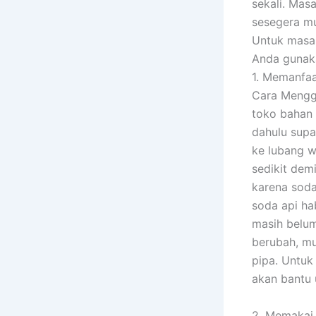
sekali. Mas
sesegera mu
Untuk masal
Anda gunaka
1. Memanfaa
Cara Menggu
toko bahan 
dahulu supa
ke lubang w
sedikit dem
karena soda
soda api ha
masih belum 
berubah, mu
pipa. Untuk
akan bantu 
2. Memakai 