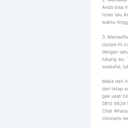
Anda bisa m
toilet lalu
waktu hingg
3. Memanfa
Upaya ini c
dengan satu
lubang wc. T
wastafel, l
Maka dari i
dan tetap s
gak usah bi
0812 6629 5
Chat Whatsa
otomatis t