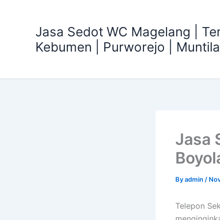
Skip
to
Jasa Sedot WC Magelang | T
content
Kebumen | Purworejo | Muntil
Jasa 
Boyol
By
admin
/
Nov
Telepon Sek
mengingink