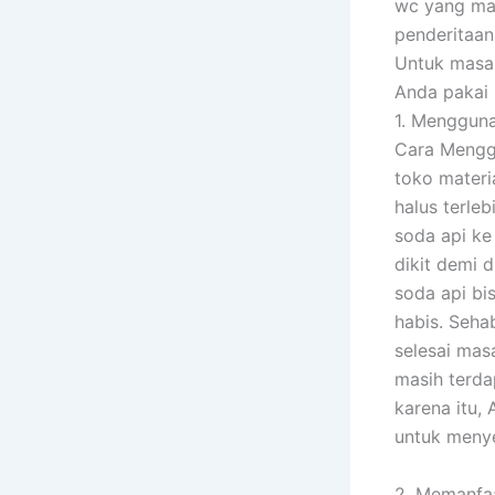
wc yang mac
penderitaan
Untuk masa
Anda pakai 
1. Menggun
Cara Menggu
toko materi
halus terleb
soda api ke
dikit demi 
soda api bi
habis. Seha
selesai mas
masih terda
karena itu,
untuk menye
2. Memanfaa