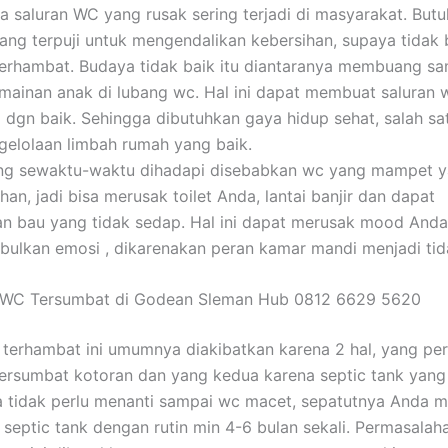
a saluran WC yang rusak sering terjadi di masyarakat. But
ang terpuji untuk mengendalikan kebersihan, supaya tidak 
 terhambat. Budaya tidak baik itu diantaranya membuang s
inan anak di lubang wc. Hal ini dapat membuat saluran w
a dgn baik. Sehingga dibutuhkan gaya hidup sehat, salah sa
elolaan limbah rumah yang baik.
g sewaktu-waktu dihadapi disebabkan wc yang mampet yai
an, jadi bisa merusak toilet Anda, lantai banjir dan dapat
n bau yang tidak sedap. Hal ini dapat merusak mood Anda
ulkan emosi , dikarenakan peran kamar mandi menjadi tid
 WC Tersumbat di Godean Sleman Hub 0812 6629 5620
terhambat ini umumnya diakibatkan karena 2 hal, yang pe
ersumbat kotoran dan yang kedua karena septic tank yang
 tidak perlu menanti sampai wc macet, sepatutnya Anda 
septic tank dengan rutin min 4-6 bulan sekali. Permasalah