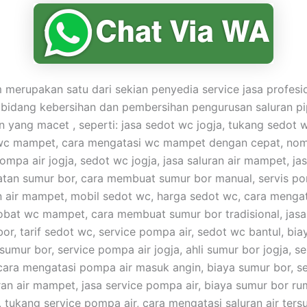
merupakan satu dari sekian penyedia service jasa profesi
 bidang kebersihan dan pembersihan pengurusan saluran p
yang macet , seperti: jasa sedot wc jogja, tukang sedot 
wc mampet, cara mengatasi wc mampet dengan cepat, nom
ompa air jogja, sedot wc jogja, jasa saluran air mampet, ja
tan sumur bor, cara membuat sumur bor manual, servis po
n air mampet, mobil sedot wc, harga sedot wc, cara menga
obat wc mampet, cara membuat sumur bor tradisional, jasa
or, tarif sedot wc, service pompa air, sedot wc bantul, bia
umur bor, service pompa air jogja, ahli sumur bor jogja, s
 cara mengatasi pompa air masuk angin, biaya sumur bor, s
ran air mampet, jasa service pompa air, biaya sumur bor rum
tukang service pompa air, cara mengatasi saluran air ters