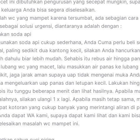
et ini dibutuhkan pengurusan yang secepat mungkin, sup
 keluarga Anda bisa segera diselesaikan.
lah wc yang mampet karena tersumbat, ada sebagian cara
sebagai solusi urgensi, diantaranya adalah dengan :
akan soda api
nakan soda api cukup sederhana, Anda Cuma perlu beli so
al, paling sedikit dua kantong kecil, silakan Anda hancurka
ih dahulu biar lebih mudah. Sehabis itu rebus air hingga pa
 lubang wc yang macet, lalu masukkan air panas ke lubang t
dikit, jaga jarak aman supaya uap tidak mengenai muka And
sa mengeluarkan uap panas dan letupan kecil. Lakukan hin
bis itu tunggu beberapa menit dan lihat hasilnya. Apabila m
alahnya, silakan ulangi 1 x lagi. Apabila masih tetap sama, 
pat kotoran yang cukup banyak yang merintangi aliran di p
 Anda dapat WA kami, supaya dapat kami lihat dan kami bis
lesaikan masalah wc mampet ini.
tkan sabun cuci piring