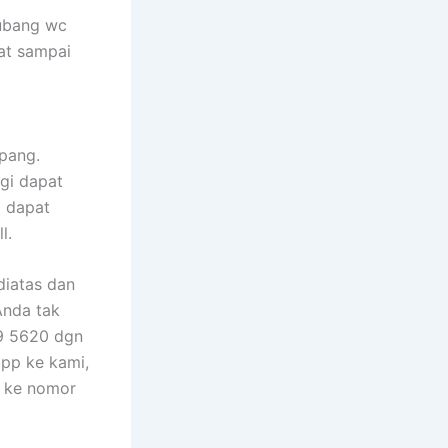
lubang wc
at sampai
pang.
ggi dapat
a dapat
l.
diatas dan
Anda tak
29 5620 dgn
app ke kami,
g ke nomor