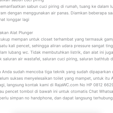
emanfaatkan sabun cuci piring di rumah, tuang ke dalam 
iram dengan menggunakan air panas. Diamkan beberapa sa
ihat longgar lagi
kan Alat Plunger
 cukup mempan untuk closet terhambat yang termasuk gam
atu kali pencet, sehingga aliran udara pressure sangat tin
lam lubang wc. Tidak membutuhkan listrik, dan alat ini jug
 saluran air wastafel, saluran cuci piring, saluran bathtub dl
a Anda sudah mencoba tiga teknik yang sudah dipaparkan 
belum sukses menyelesaikan toilet yang mampet, untuk itu 
lagi, langsung kontak kami di RajaWC.com No HP 0812 66
tau pencet tombol di bawah ini untuk otomatis Chat Whats
perlu simpan no handphone, dan dapat langsung terhubun