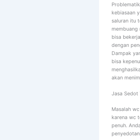
Problematik
kebiasaan y
saluran itu
membuang ma
bisa bekerj
dengan peng
Dampak yan
bisa kepenuh
menghasilka
akan menimb
Jasa Sedot
Masalah wc 
karena wc t
penuh. Anda
penyedotan 