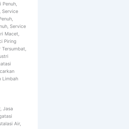
i Penuh,
 Service
Penuh,
nuh, Service
ri Macet,
i Piring
r Tersumbat,
stri
atasi
ncarkan
n Limbah
, Jasa
gatasi
alasi Air,