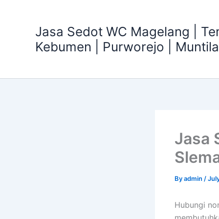
Skip
to
Jasa Sedot WC Magelang | T
content
Kebumen | Purworejo | Muntil
Jasa 
Slema
By
admin
/
Jul
Hubungi no
membutuhka