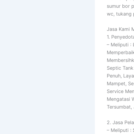
sumur bor p
wc, tukang 
Jasa Kami Me
1. Penyedot
– Meliputi 
Memperbaiki
Membersihk
Septic Tank
Penuh, Laya
Mampet, Ser
Service Mem
Mengatasi 
Tersumbat,
2. Jasa Pel
– Meliputi 