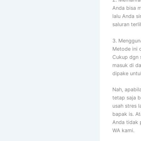
Anda bisa m
lalu Anda s
saluran terl
3. Mengguna
Metode ini
Cukup dgn s
masuk di da
dipake untuk
Nah, apabil
tetap saja 
usah stres 
bapak is. A
Anda tidak 
WA kami.