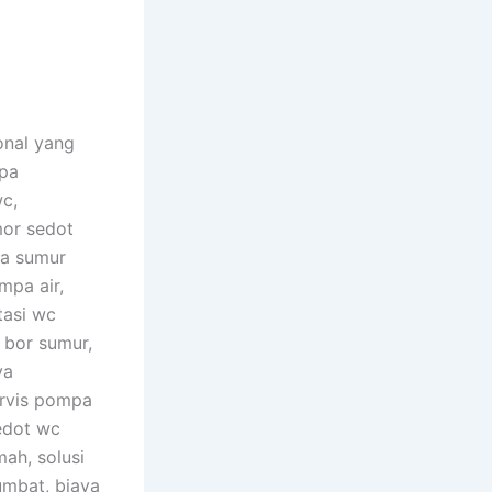
onal yang
ipa
wc,
or sedot
sa sumur
mpa air,
tasi wc
 bor sumur,
ya
ervis pompa
edot wc
ah, solusi
umbat, biaya