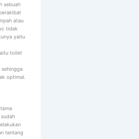
uh sebuah
berakibat
ampah atau
c tidak
tunya yaitu
tu toilet
 sehingga
ak optimal.
rtama
 sudah
melakukan
an tentang