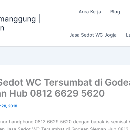
Area Kerja
Blog
emanggung |
an
Jasa Sedot WC Jogja
L
Sedot WC Tersumbat di Gode
n Hub 0812 6629 5620
y 28, 2018
mor handphone 0812 6629 5620 dengan bapak is semisal 
n Jasa Sedot WC Tersumbat di Godean Sleman Hub 0812