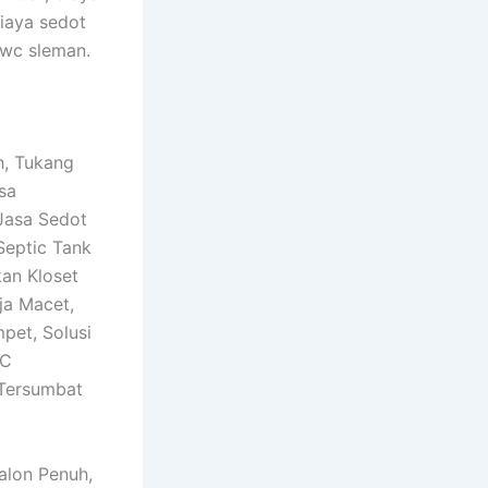
biaya sedot
 wc sleman.
h, Tukang
sa
Jasa Sedot
Septic Tank
an Kloset
ja Macet,
pet, Solusi
WC
 Tersumbat
alon Penuh,