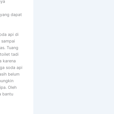
aya
 yang dapat
da api di
n sampai
nas. Tuang
oilet tadi
a karena
gga soda api
asih belum
mungkin
ipa. Oleh
a bantu