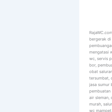
RajaWC.com 
bergerak di
pembuangan 
mengatasi 
wc, servis p
bor, pembua
obat salura
tersumbat, 
jasa sumur b
pembuatan s
air sleman,
murah, salu
wc mampet, 