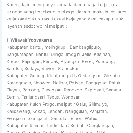
Karena kami mempunyai armada dan tenaga kerja serta
jaringan yang tersebar di berbagai daerah, maka lokasi area
kerja kami cukup luas. Lokasi kerja yang kami cakup untuk
layanan sedot wc ini meliputi :
1. Wilayah Yogyakarta
Kabupaten bantul, melingkupi : Bambanglipuro,
Banguntapan, Bantul, Dlingo, Imogiri, Jetis, Kasihan,
Kretek, Pajangan, Pandak, Piyungan, Pleret, Pundong,
Sanden, Sedayu, Sewon, Srandakan
Kabupaten Gunung Kidul, meliputi : Gedangsari, Girisubo,
Karangmojo, Ngawen, Nglipar, Paliyan, Panggang, Patuk,
Playen, Ponjong, Purwosari, Rongkop, Saptosari, Semanu,
Semin, Tanjungsari, Tepus, Wonosari
Kabupaten Kulon Progo, meliputi : Galur, Girimulyo,
Kalibawang, Kokap, Lendah, Nanggulan, Panjatan,
Pengasih, Samigaluh, Sentolo, Temon, Wates
Kabupaten Sleman, terdiri dari : Berbah, Cangkringan,
Depok, Gamping, Godean, Kalasan, Minggir, Mlati,