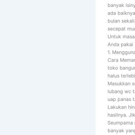
banyak isin
ada baiknya
bulan sekal
secepat mun
Untuk masal
Anda pakai 
1. Menggun
Cara Meman
toko bangun
halus terleb
Masukkan so
lubang wc t
uap panas t
Lakukan hin
hasilnya. Ji
Seumpama m
banyak yang