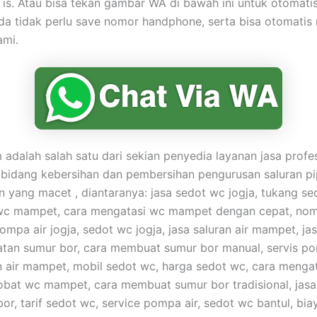
is. Atau bisa tekan gambar WA di bawah ini untuk otomat
da tidak perlu save nomor handphone, serta bisa otomati
ami.
adalah salah satu dari sekian penyedia layanan jasa profe
 bidang kebersihan dan pembersihan pengurusan saluran p
yang macet , diantaranya: jasa sedot wc jogja, tukang se
wc mampet, cara mengatasi wc mampet dengan cepat, nom
ompa air jogja, sedot wc jogja, jasa saluran air mampet, ja
tan sumur bor, cara membuat sumur bor manual, servis po
n air mampet, mobil sedot wc, harga sedot wc, cara menga
obat wc mampet, cara membuat sumur bor tradisional, jasa
or, tarif sedot wc, service pompa air, sedot wc bantul, bia