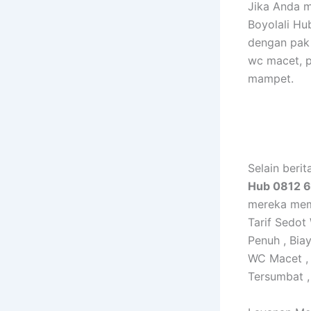
Jika Anda 
Boyolali H
dengan pak 
wc macet, p
mampet.
Selain beri
Hub 0812 
mereka memb
Tarif Sedo
Penuh , Bia
WC Macet ,
Tersumbat 