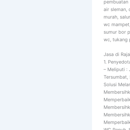
pembuatan s
air sleman,
murah, salu
wc mampet, 
sumur bor p
wc, tukang 
Jasa di Raj
1. Penyedot
– Meliputi 
Tersumbat, 
Solusi Mela
Membersihka
Memperbaik
Membersihk
Membersihka
Memperbaiki
WC Penuh, S