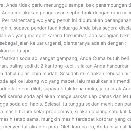
ya. Anda tidak perlu menunggu sampai bak penampungan ti
 Anda melakukan pengurasan septic tank dengan rutin min
i. Perihal tentang wc yang penuh ini dibutuhkan penangana
gkin, supaya penderitaan keluarga Anda bisa segera disele
ah wc yang mampet karena tersumbat, ada sebagian tekni
sebagai jalan keluar urgensi, diantaranya adalah dengan :
akan soda api
faatkan soda api sangat gampang, Anda Cuma butuh beli s
an, paling sedikit 2 kantong kecil, silakan Anda hancurkan
ih dahulu biar lebih mudah. Sesudah itu siapkan rebusan air
da api ke lubang wc yang macet, lalu masukkan air mendi
adi dikit demi dikit, supaya tidak kena muka, jaga jarak A
adi karena soda api akan mengeluarkan uap panas dan letu
gga soda api habis. Selesai itu tunggu sekian menit dan pa
ka masih belum kelar problemnya, silakan diulang satu kali l
asih tetap sama, mungkin masih terdapat kotoran yang c
 menyendat aliran di pipa. Oleh karena itu, Anda bisa call 