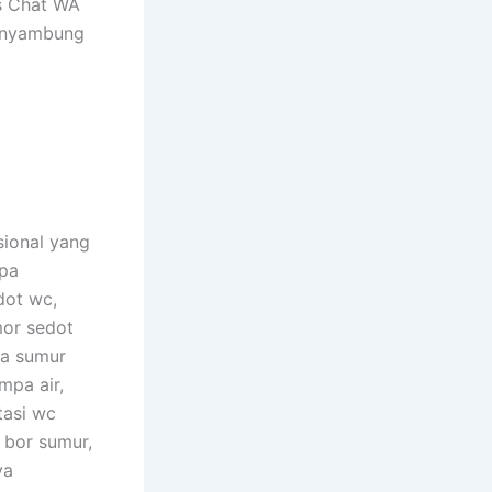
is Chat WA
s nyambung
sional yang
ipa
dot wc,
or sedot
sa sumur
mpa air,
tasi wc
 bor sumur,
ya