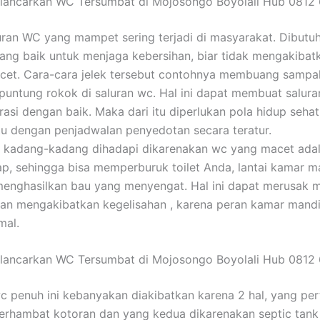
lancarkan WC Tersumbat di Mojosongo Boyolali Hub 0812
uran WC yang mampet sering terjadi di masyarakat. Dibutu
ang baik untuk menjaga kebersihan, biar tidak mengakibat
cet. Cara-cara jelek tersebut contohnya membuang sampa
ntung rokok di saluran wc. Hal ini dapat membuat salura
rasi dengan baik. Maka dari itu diperlukan pola hidup sehat
tu dengan penjadwalan penyedotan secara teratur.
 kadang-kadang dihadapi dikarenakan wc yang macet adala
p, sehingga bisa memperburuk toilet Anda, lantai kamar ma
menghasilkan bau yang menyengat. Hal ini dapat merusak
an mengakibatkan kegelisahan , karena peran kamar mandi
mal.
lancarkan WC Tersumbat di Mojosongo Boyolali Hub 0812
c penuh ini kebanyakan diakibatkan karena 2 hal, yang pe
erhambat kotoran dan yang kedua dikarenakan septic tan