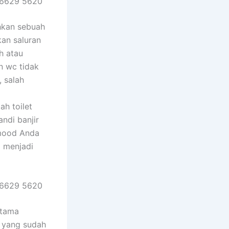
 6629 5620
hkan sebuah
kan saluran
h atau
n wc tidak
, salah
h toilet
ndi banjir
 mood Anda
 menjadi
 6629 5620
rtama
k yang sudah