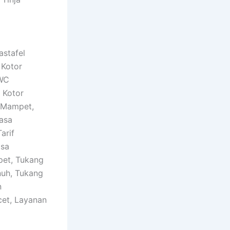
astafel
 Kotor
 WC
 Kotor
 Mampet,
asa
arif
asa
pet, Tukang
nuh, Tukang
n
cet, Layanan