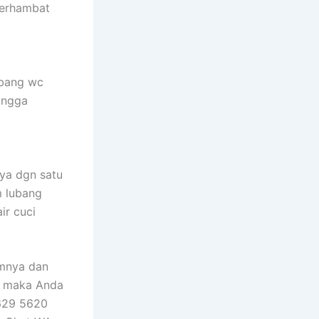
terhambat
ubang wc
ingga
nya dgn satu
m lubang
ir cuci
umnya dan
t, maka Anda
6629 5620