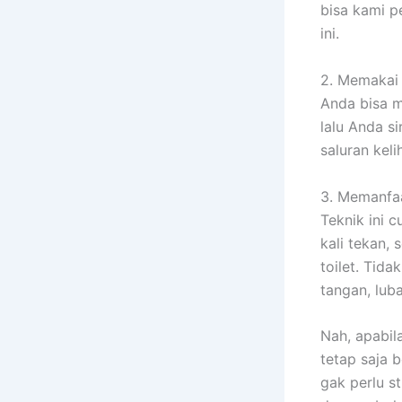
bisa kami p
ini.
2. Memakai 
Anda bisa m
lalu Anda s
saluran kel
3. Memanfa
Teknik ini 
kali tekan,
toilet. Tida
tangan, lub
Nah, apabil
tetap saja 
gak perlu s