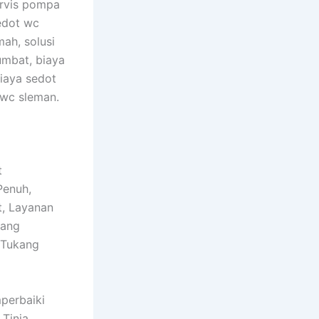
ervis pompa
edot wc
ah, solusi
umbat, biaya
biaya sedot
 wc sleman.
t
Penuh,
t, Layanan
kang
 Tukang
perbaiki
Tinja