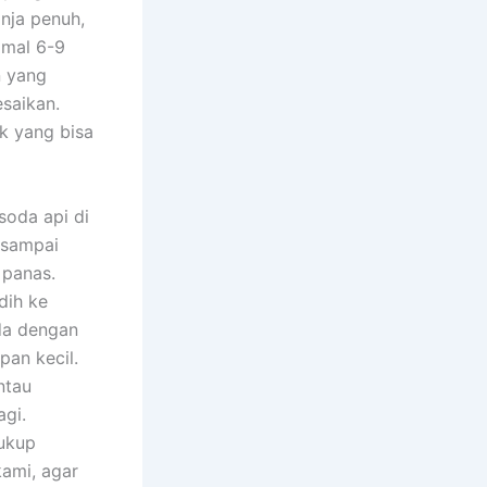
nja penuh,
imal 6-9
n yang
saikan.
k yang bisa
oda api di
 sampai
 panas.
dih ke
nda dengan
pan kecil.
ntau
agi.
ukup
kami, agar