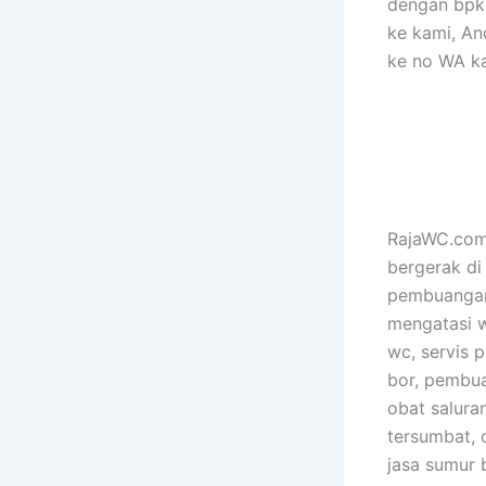
dengan bpk 
ke kami, An
ke no WA k
RajaWC.com 
bergerak di
pembuangan 
mengatasi 
wc, servis p
bor, pembua
obat salura
tersumbat, 
jasa sumur b