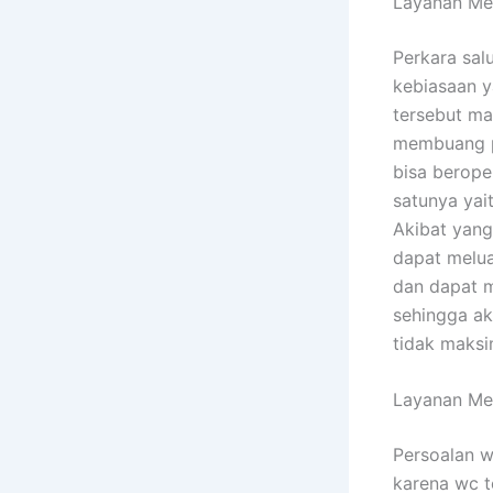
Layanan Me
Perkara sal
kebiasaan y
tersebut ma
membuang pu
bisa berope
satunya yai
Akibat yang
dapat melua
dan dapat 
sehingga ak
tidak maksi
Layanan Me
Persoalan w
karena wc t