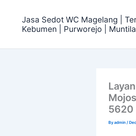
Skip
to
Jasa Sedot WC Magelang | T
content
Kebumen | Purworejo | Muntil
Layan
Mojos
5620
By
admin
/
Dec