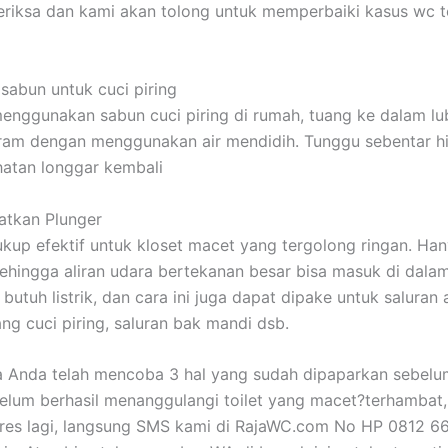
eriksa dan kami akan tolong untuk memperbaiki kasus wc 
sabun untuk cuci piring
enggunakan sabun cuci piring di rumah, tuang ke dalam l
iram dengan menggunakan air mendidih. Tunggu sebentar h
ihatan longgar kembali
atkan Plunger
cukup efektif untuk kloset macet yang tergolong ringan. Ha
 sehingga aliran udara bertekanan besar bisa masuk di dala
k butuh listrik, dan cara ini juga dapat dipake untuk saluran a
ang cuci piring, saluran bak mandi dsb.
a Anda telah mencoba 3 hal yang sudah dipaparkan sebel
belum berhasil menanggulangi toilet yang macet?terhamba
tres lagi, langsung SMS kami di RajaWC.com No HP 0812 