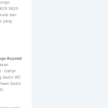
songo
6629 5620
ulai dari
si yang
go Boyolali
nakan
 : Daftar
ng Sedot WC
ahaan Sedot
WC