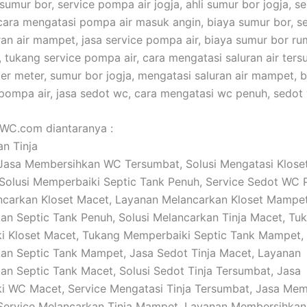
umur bor, service pompa air jogja, ahli sumur bor jogja, s
 cara mengatasi pompa air masuk angin, biaya sumur bor, s
ran air mampet, jasa service pompa air, biaya sumur bor rum
tukang service pompa air, cara mengatasi saluran air ters
er meter, sumur bor jogja, mengatasi saluran air mampet, 
pompa air, jasa sedot wc, cara mengatasi wc penuh, sedot
aWC.com diantaranya :
an Tinja
: Jasa Membersihkan WC Tersumbat, Solusi Mengatasi Klose
Solusi Memperbaiki Septic Tank Penuh, Service Sedot WC 
ncarkan Kloset Macet, Layanan Melancarkan Kloset Mampe
n Septic Tank Penuh, Solusi Melancarkan Tinja Macet, Tu
i Kloset Macet, Tukang Memperbaiki Septic Tank Mampet,
an Septic Tank Mampet, Jasa Sedot Tinja Macet, Layanan
n Septic Tank Macet, Solusi Sedot Tinja Tersumbat, Jasa
 WC Macet, Service Mengatasi Tinja Tersumbat, Jasa Mem
ervice Melancarkan Tinja Mampet, Layanan Membersihkan 