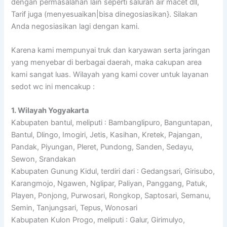
dengan permasalahan lain seperti saluran air macet dll,
Tarif juga (menyesuaikan|bisa dinegosiasikan}. Silakan
Anda negosiasikan lagi dengan kami.
Karena kami mempunyai truk dan karyawan serta jaringan
yang menyebar di berbagai daerah, maka cakupan area
kami sangat luas. Wilayah yang kami cover untuk layanan
sedot wc ini mencakup :
1. Wilayah Yogyakarta
Kabupaten bantul, meliputi : Bambanglipuro, Banguntapan,
Bantul, Dlingo, Imogiri, Jetis, Kasihan, Kretek, Pajangan,
Pandak, Piyungan, Pleret, Pundong, Sanden, Sedayu,
Sewon, Srandakan
Kabupaten Gunung Kidul, terdiri dari : Gedangsari, Girisubo,
Karangmojo, Ngawen, Nglipar, Paliyan, Panggang, Patuk,
Playen, Ponjong, Purwosari, Rongkop, Saptosari, Semanu,
Semin, Tanjungsari, Tepus, Wonosari
Kabupaten Kulon Progo, meliputi : Galur, Girimulyo,