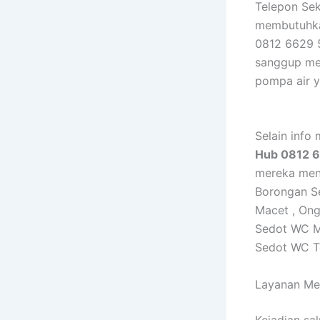
Telepon Sek
membutuhka
0812 6629 5
sanggup me
pompa air y
Selain info
Hub 0812 
mereka menc
Borongan S
Macet , On
Sedot WC Ma
Sedot WC T
Layanan Me
Kejadian sa