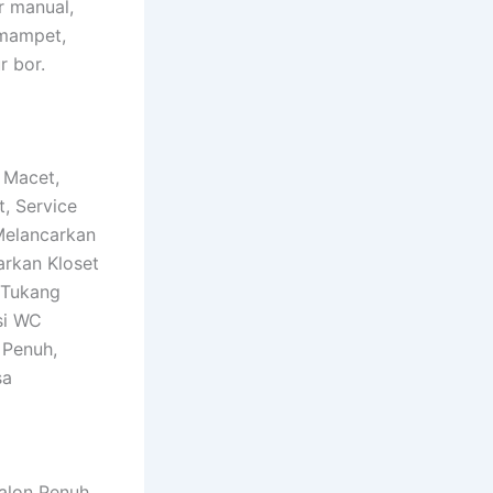
r manual,
 mampet,
r bor.
 Macet,
, Service
Melancarkan
arkan Kloset
 Tukang
si WC
 Penuh,
sa
alon Penuh,