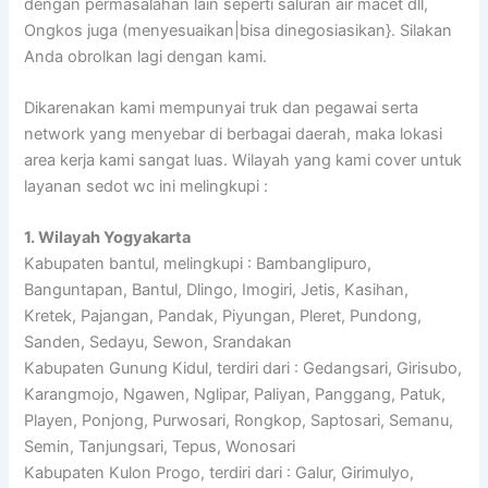
dengan permasalahan lain seperti saluran air macet dll,
Ongkos juga (menyesuaikan|bisa dinegosiasikan}. Silakan
Anda obrolkan lagi dengan kami.
Dikarenakan kami mempunyai truk dan pegawai serta
network yang menyebar di berbagai daerah, maka lokasi
area kerja kami sangat luas. Wilayah yang kami cover untuk
layanan sedot wc ini melingkupi :
1. Wilayah Yogyakarta
Kabupaten bantul, melingkupi : Bambanglipuro,
Banguntapan, Bantul, Dlingo, Imogiri, Jetis, Kasihan,
Kretek, Pajangan, Pandak, Piyungan, Pleret, Pundong,
Sanden, Sedayu, Sewon, Srandakan
Kabupaten Gunung Kidul, terdiri dari : Gedangsari, Girisubo,
Karangmojo, Ngawen, Nglipar, Paliyan, Panggang, Patuk,
Playen, Ponjong, Purwosari, Rongkop, Saptosari, Semanu,
Semin, Tanjungsari, Tepus, Wonosari
Kabupaten Kulon Progo, terdiri dari : Galur, Girimulyo,