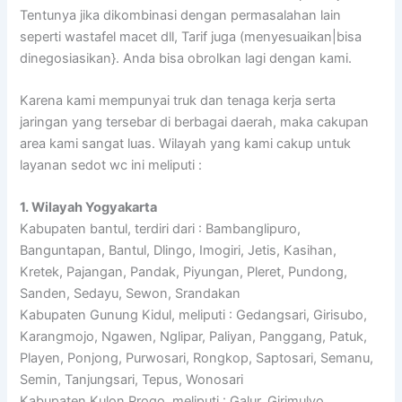
Tentunya jika dikombinasi dengan permasalahan lain
seperti wastafel macet dll, Tarif juga (menyesuaikan|bisa
dinegosiasikan}. Anda bisa obrolkan lagi dengan kami.
Karena kami mempunyai truk dan tenaga kerja serta
jaringan yang tersebar di berbagai daerah, maka cakupan
area kami sangat luas. Wilayah yang kami cakup untuk
layanan sedot wc ini meliputi :
1. Wilayah Yogyakarta
Kabupaten bantul, terdiri dari : Bambanglipuro,
Banguntapan, Bantul, Dlingo, Imogiri, Jetis, Kasihan,
Kretek, Pajangan, Pandak, Piyungan, Pleret, Pundong,
Sanden, Sedayu, Sewon, Srandakan
Kabupaten Gunung Kidul, meliputi : Gedangsari, Girisubo,
Karangmojo, Ngawen, Nglipar, Paliyan, Panggang, Patuk,
Playen, Ponjong, Purwosari, Rongkop, Saptosari, Semanu,
Semin, Tanjungsari, Tepus, Wonosari
Kabupaten Kulon Progo, meliputi : Galur, Girimulyo,