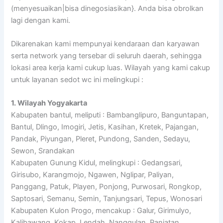
(menyesuaikan|bisa dinegosiasikan}. Anda bisa obrolkan
lagi dengan kami.
Dikarenakan kami mempunyai kendaraan dan karyawan
serta network yang tersebar di seluruh daerah, sehingga
lokasi area kerja kami cukup luas. Wilayah yang kami cakup
untuk layanan sedot wc ini melingkupi :
1. Wilayah Yogyakarta
Kabupaten bantul, meliputi : Bambanglipuro, Banguntapan,
Bantul, Dlingo, Imogiri, Jetis, Kasihan, Kretek, Pajangan,
Pandak, Piyungan, Pleret, Pundong, Sanden, Sedayu,
Sewon, Srandakan
Kabupaten Gunung Kidul, melingkupi : Gedangsari,
Girisubo, Karangmojo, Ngawen, Nglipar, Paliyan,
Panggang, Patuk, Playen, Ponjong, Purwosari, Rongkop,
Saptosari, Semanu, Semin, Tanjungsari, Tepus, Wonosari
Kabupaten Kulon Progo, mencakup : Galur, Girimulyo,
Kalibawang, Kokap, Lendah, Nanggulan, Panjatan,