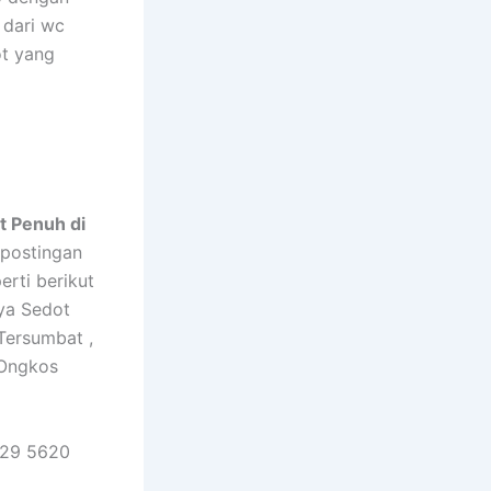
 dari wc
ot yang
t Penuh di
postingan
rti berikut
ya Sedot
Tersumbat ,
 Ongkos
629 5620