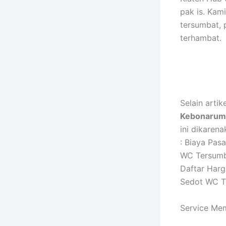
pak is. Ka
tersumbat, 
terhambat.
Selain arti
Kebonarum 
ini dikaren
: Biaya Pas
WC Tersumb
Daftar Har
Sedot WC T
Service Me