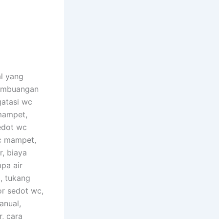
al yang
pembuangan
gatasi wc
 mampet,
sedot wc
wc mampet,
r, biaya
pa air
a, tukang
r sedot wc,
anual,
, cara