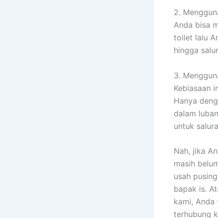
2. Mengguna
Anda bisa m
toilet lalu
hingga salu
3. Mengguna
Kebiasaan i
Hanya denga
dalam luban
untuk salura
Nah, jika A
masih belu
usah pusing
bapak is. A
kami, Anda 
terhubung k