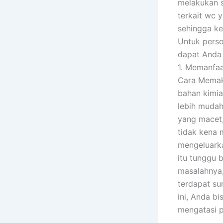
melakukan s
terkait wc 
sehingga ke
Untuk perso
dapat Anda 
1. Memanfaa
Cara Memaka
bahan kimia
lebih mudah
yang macet,
tidak kena 
mengeluarka
itu tunggu 
masalahnya, 
terdapat su
ini, Anda b
mengatasi p