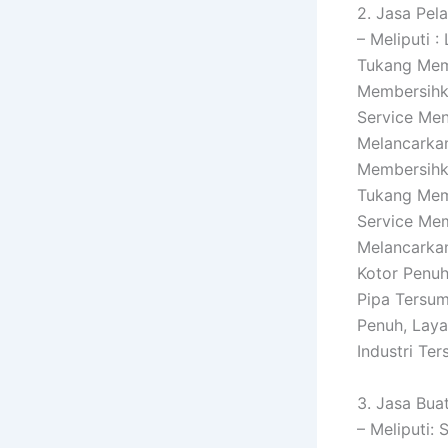
2. Jasa Pel
– Meliputi 
Tukang Mem
Membersihka
Service Men
Melancarkan
Membersihka
Tukang Memb
Service Mem
Melancarkan
Kotor Penuh
Pipa Tersum
Penuh, Lay
Industri Te
3. Jasa Buat
– Meliputi: