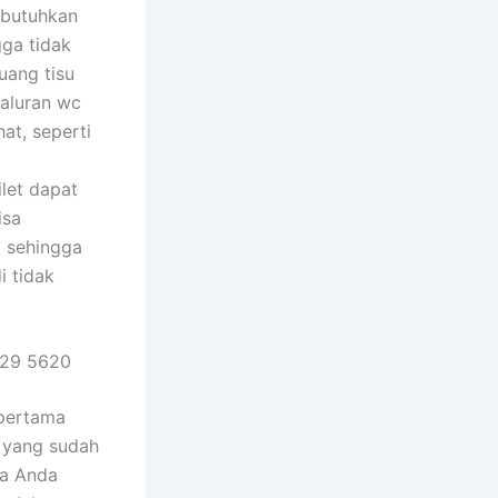
ibutuhkan
gga tidak
uang tisu
saluran wc
at, seperti
let dapat
isa
a sehingga
 tidak
629 5620
 pertama
 yang sudah
ya Anda