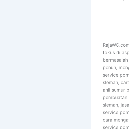
RajaWC.com 
fokus di as
bermasalah 
penuh, meng
service pom
sleman, car
ahli sumur 
pembuatan s
sleman, jas
service pom
cara menga
service pom