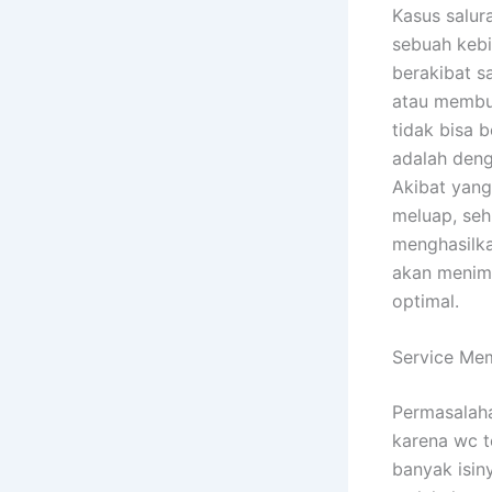
Kasus salur
sebuah kebi
berakibat s
atau membua
tidak bisa 
adalah deng
Akibat yang
meluap, seh
menghasilka
akan menimb
optimal.
Service Me
Permasalaha
karena wc t
banyak isin