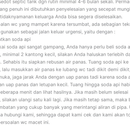
edot septic tank dgn rutin minimal 4-6 bulan sekali. Perm
yang penuh ini dibutuhkan penyelesaian yang secepat mung
tidaknyamanan keluarga Anda bisa segera diselesaikan.
alan wc yang mampet karena tersumbat, ada sebagian tek
gunakan sebagai jalan keluar urgensi, yaitu dengan :
tkan soda api
i soda api sangat gampang, Anda hanya perlu beli soda a
, minimal 2 kantong kecil, silakan Anda haluskan terlebih da
. Sehabis itu siapkan rebusan air panas. Tuang soda api ke
 lalu masukkan air panas ke lubang wc tadi dikit demi dikit
muka, jaga jarak Anda dengan uap panas tadi karena soda a
n uap panas dan letupan kecil. Tuang hingga soda api habi
beberapa menit dan lihat hasilnya. Jika masih belum selesai
silakan ulangi satu kali lagi. Jika masih tetap sama, maka b
mbatan yang cukup banyak yang merintangi aliran di pipa. 
isa hubungi kami, sehingga dapat kami cek dan kami akan t
ersoalan wc macet ini.