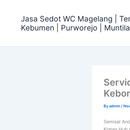
Skip
to
Jasa Sedot WC Magelang | T
content
Kebumen | Purworejo | Muntil
Servi
Kebon
By
admin
/
Nov
Semisal An
Klaten Hub 