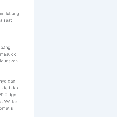
am lubang
a saat
mpang.
 masuk di
digunakan
mnya dan
nda tidak
5620 dgn
at WA ke
tomatis