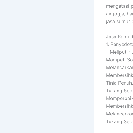
mengatasi p
air jogja, 
jasa sumur 
Jasa Kami d
1. Penyedo
– Meliputi 
Mampet, Sol
Melancarkan
Membersihka
Tinja Penu
Tukang Sed
Memperbaiki
Membersihka
Melancarkan
Tukang Sed