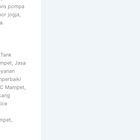
rvis pompa
or jogja,
a.
 Tank
ampet, Jasa
ayanan
mperbaiki
WC Mampet,
kang
ice
mpet,