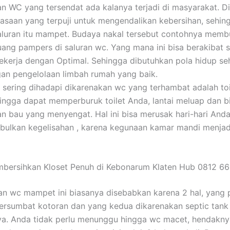
an WC yang tersendat ada kalanya terjadi di masyarakat. D
asaan yang terpuji untuk mengendalikan kebersihan, sehin
aluran itu mampet. Budaya nakal tersebut contohnya memb
ng pampers di saluran wc. Yang mana ini bisa berakibat 
bekerja dengan Optimal. Sehingga dibutuhkan pola hidup seh
an pengelolaan limbah rumah yang baik.
 sering dihadapi dikarenakan wc yang terhambat adalah toi
ingga dapat memperburuk toilet Anda, lantai meluap dan b
n bau yang menyengat. Hal ini bisa merusak hari-hari And
ulkan kegelisahan , karena kegunaan kamar mandi menjadi
mbersihkan Kloset Penuh di Kebonarum Klaten Hub 0812 6
n wc mampet ini biasanya disebabkan karena 2 hal, yang
ersumbat kotoran dan yang kedua dikarenakan septic tank
ya. Anda tidak perlu menunggu hingga wc macet, hendakn