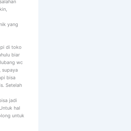
asalahan
kin,
nik yang
pi di toko
hulu biar
 lubang wc
, supaya
pi bisa
s. Setelah
isa jadi
Untuk hal
olong untuk