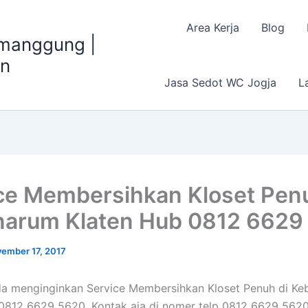
Area Kerja
Blog
emanggung |
an
Jasa Sedot WC Jogja
L
ce Membersihkan Kloset Penu
arum Klaten Hub 0812 6629
ember 17, 2017
da menginginkan Service Membersihkan Kloset Penuh di K
0812 6629 5620, Kontak aja di nomer telp 0812 6629 562