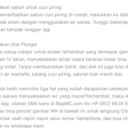
kan sabun untuk cuci piring
emanfaatkan sabun cuci piring di rumah, masukkan ke dal
 Anda siram dengan menggunakan air panas. Tunggu beberap
ran tampak longgar lagi
kan Alat Plunger
ni cukup manjur untuk kloset terhambat yang termasuk ga
n 1x tekan, menyebabkan aliran udara tekanan besar bisa
g toilet. Tanpa membutuhkan listrik, dan alat ini juga bisa 
n air wastafel, lubang cuci piring, saluran bak mandi dsb.
nda telah mencoba tiga hal yang sudah dipaparkan sebelu
m sukses menyelesaikan wc yang macet?terhambat, maka A
 lagi, silakan SMS kami di RajaWC.com No HP 0812 6629 
tau bisa pencet gambar WA di bawah ini untuk langsung Ch
tidak usah repot-repot save nomer handphone, dan bisa o
e no whatsapp kami.