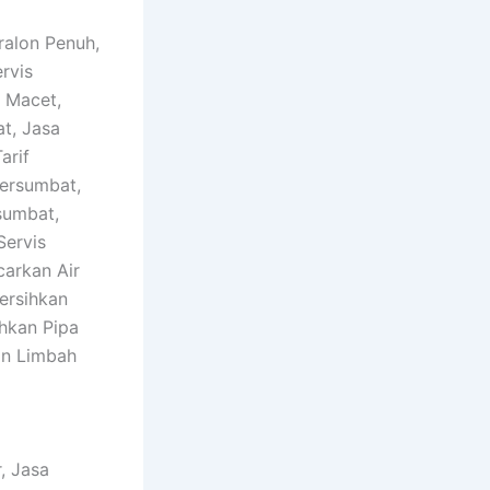
ralon Penuh,
rvis
 Macet,
t, Jasa
arif
Tersumbat,
sumbat,
Servis
carkan Air
ersihkan
hkan Pipa
an Limbah
, Jasa