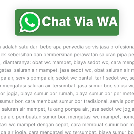
adalah satu dari beberapa penyedia servis jasa profesion
pek kebersihan dan pembersihan perawatan saluran pipa 
, diantaranya: obat wc mampet, biaya sedot wc, cara men
atasi saluran air mampet, jasa sedot wc, obat saluran air
pa air, servis pompa air, sedot wc bantul, tarif sedot wc, 
a mengatasi saluran air tersumbat, jasa sumur bor, solusi 
bor jogja, biaya sumur bor rumah, biaya sumur bor per mete
umur bor, cara membuat sumur bor tradisional, servis pom
a saluran air mampet, tukang pompa air, jasa sedot wc jogj
pa air, pembuatan sumur bor, mengatasi wc mampet, nomo
tasi wc mampet dengan cepat, cara membuat sumur bor m
pa air jogja, cara mengatasi wc tersumbat, biaya sumur bor