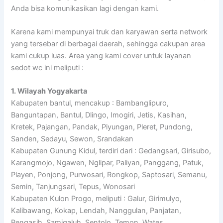
Anda bisa komunikasikan lagi dengan kami.
Karena kami mempunyai truk dan karyawan serta network
yang tersebar di berbagai daerah, sehingga cakupan area
kami cukup luas. Area yang kami cover untuk layanan
sedot wc ini meliputi :
1. Wilayah Yogyakarta
Kabupaten bantul, mencakup : Bambanglipuro,
Banguntapan, Bantul, Dlingo, Imogiri, Jetis, Kasihan,
Kretek, Pajangan, Pandak, Piyungan, Pleret, Pundong,
Sanden, Sedayu, Sewon, Srandakan
Kabupaten Gunung Kidul, terdiri dari : Gedangsari, Girisubo,
Karangmojo, Ngawen, Nglipar, Paliyan, Panggang, Patuk,
Playen, Ponjong, Purwosari, Rongkop, Saptosari, Semanu,
Semin, Tanjungsari, Tepus, Wonosari
Kabupaten Kulon Progo, meliputi : Galur, Girimulyo,
Kalibawang, Kokap, Lendah, Nanggulan, Panjatan,
Pengasih, Samigaluh, Sentolo, Temon, Wates