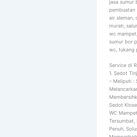
jasa sumur b
pembuatan s
air sleman,
murah, salu
wc mampet, 
sumur bor p
wc, tukang 
Service di 
1. Sedot Tin
– Meliputi 
Melancarkan
Membersihka
Sedot Klos
WC Mampet, 
Tersumbat, 
Penuh, Solu
Memperbaiki