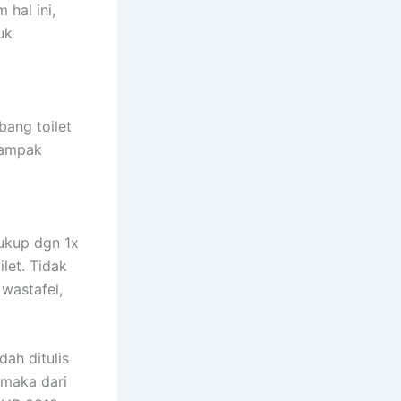
hal ini,
uk
bang toilet
tampak
ukup dgn 1x
let. Tidak
 wastafel,
dah ditulis
 maka dari