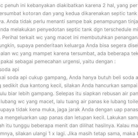
c penuh ini kebanyakan diakibatkan karena 2 hal, yang pe
ersumbat kotoran dan yang kedua dikarenakan septic tank
ya. Anda tidak perlu menanti sampe bak penampungan tinja
nda melakukan penyedotan septic tank dgn terschedule mi
i. Perihal terkait wc yang macet ini membutuhkan penanga
ngkin, supaya penderitaan keluarga Anda bisa segera disel
oalan wc yang mampet karena tersumbat, ada beberapa tek
pakai sebagai pemecahan urgensi, yaitu dengan :
soda api
i soda api cukup gampang, Anda hanya butuh beli soda a
ng sedikit dua kantong kecil, silakan Anda hancurkan sampai
hulu biar lebih gampang. Selepas itu siapkan rebusan air pa
lubang wc yang macet, lalu tuang air panas ke lubang toilet
 supaya tidak kena muka, jaga jarak Anda dengan uap panas
sa mengeluarkan uap panas dan letupan kecil. Lakukan sam
lah itu tunggu beberapa menit dan dilihat hasilnya. Kalau m
mnya, silakan ulangi 1 x lagi. Jika masih tetap sama, maka b