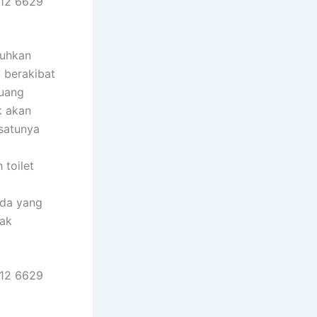
812 6629
tuhkan
 berakibat
buang
k akan
 satunya
toilet
nda yang
dak
812 6629