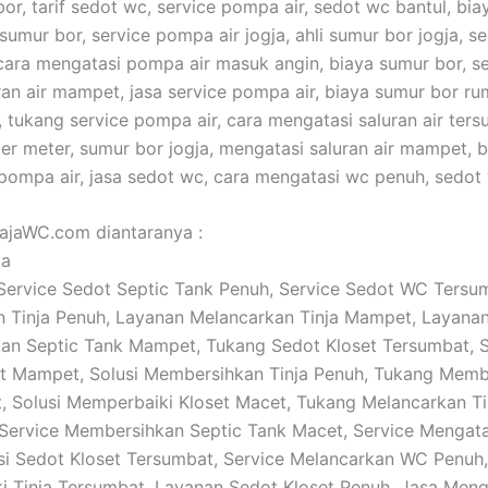
or, tarif sedot wc, service pompa air, sedot wc bantul, bia
umur bor, service pompa air jogja, ahli sumur bor jogja, s
 cara mengatasi pompa air masuk angin, biaya sumur bor, s
ran air mampet, jasa service pompa air, biaya sumur bor rum
tukang service pompa air, cara mengatasi saluran air ters
er meter, sumur bor jogja, mengatasi saluran air mampet, 
pompa air, jasa sedot wc, cara mengatasi wc penuh, sedot
RajaWC.com diantaranya :
ja
: Service Sedot Septic Tank Penuh, Service Sedot WC Tersu
 Tinja Penuh, Layanan Melancarkan Tinja Mampet, Layana
n Septic Tank Mampet, Tukang Sedot Kloset Tersumbat, S
et Mampet, Solusi Membersihkan Tinja Penuh, Tukang Memb
Solusi Memperbaiki Kloset Macet, Tukang Melancarkan Ti
Service Membersihkan Septic Tank Macet, Service Mengatas
si Sedot Kloset Tersumbat, Service Melancarkan WC Penuh,
 Tinja Tersumbat, Layanan Sedot Kloset Penuh, Jasa Meng