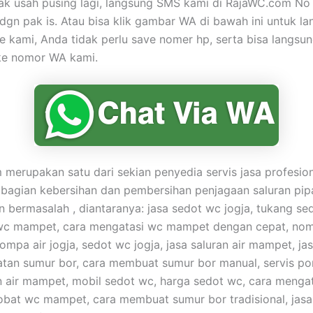
dak usah pusing lagi, langsung SMS kami di RajaWC.com N
gn pak is. Atau bisa klik gambar WA di bawah ini untuk l
 kami, Anda tidak perlu save nomer hp, serta bisa langsu
e nomor WA kami.
merupakan satu dari sekian penyedia servis jasa profesio
 bagian kebersihan dan pembersihan penjagaan saluran pip
bermasalah , diantaranya: jasa sedot wc jogja, tukang se
wc mampet, cara mengatasi wc mampet dengan cepat, nom
ompa air jogja, sedot wc jogja, jasa saluran air mampet, ja
tan sumur bor, cara membuat sumur bor manual, servis po
n air mampet, mobil sedot wc, harga sedot wc, cara menga
obat wc mampet, cara membuat sumur bor tradisional, jasa