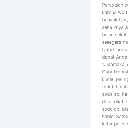
Persoalan w
karena wc t
banyak isin
sebaiknya A
bulan sekal
sesegera mu
Untuk pers
dapat Anda 
1. Memakai 
Cara Memaka
kimia, pali
terlebih da
soda api ke 
demi dikit,
soda api bi
habis. Sete
kelar proble