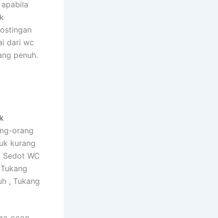
apabila
k
ostingan
i dari wc
ang penuh.
k
ang-orang
tuk kurang
at Sedot WC
 Tukang
h , Tukang