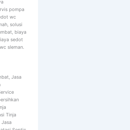
ya
ervis pompa
edot wc
ah, solusi
umbat, biaya
biaya sedot
 wc sleman.
mbat, Jasa
n
ervice
ersihkan
nja
i Tinja
 Jasa
atasi Septic