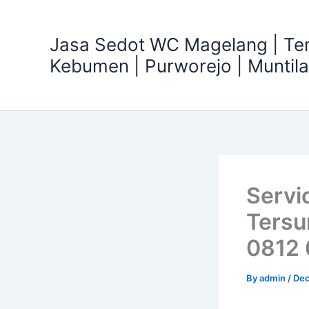
Skip
to
Jasa Sedot WC Magelang | T
content
Kebumen | Purworejo | Muntil
Servi
Tersu
0812
By
admin
/
Dec