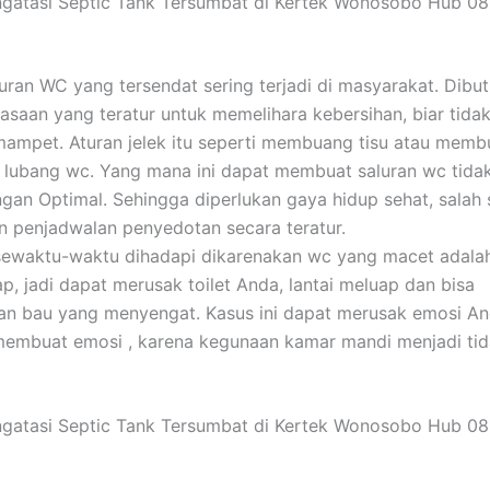
ngatasi Septic Tank Tersumbat di Kertek Wonosobo Hub 0
luran WC yang tersendat sering terjadi di masyarakat. Dibu
asaan yang teratur untuk memelihara kebersihan, biar tidak
 mampet. Aturan jelek itu seperti membuang tisu atau mem
 lubang wc. Yang mana ini dapat membuat saluran wc tida
ngan Optimal. Sehingga diperlukan gaya hidup sehat, salah
n penjadwalan penyedotan secara teratur.
sewaktu-waktu dihadapi dikarenakan wc yang macet adalah 
p, jadi dapat merusak toilet Anda, lantai meluap dan bisa
an bau yang menyengat. Kasus ini dapat merusak emosi A
membuat emosi , karena kegunaan kamar mandi menjadi ti
ngatasi Septic Tank Tersumbat di Kertek Wonosobo Hub 0