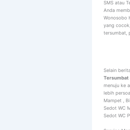
SMS atau T
Anda membu
Wonosobo H
yang cocok
tersumbat, 
Selain beri
Tersumbat 
menuju ke a
lebih perso
Mampet , B
Sedot WC M
Sedot WC P