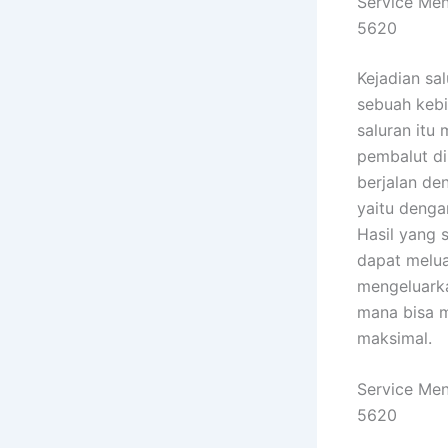
Service Me
5620
Kejadian sa
sebuah kebi
saluran itu
pembalut di
berjalan de
yaitu denga
Hasil yang 
dapat melua
mengeluark
mana bisa 
maksimal.
Service Me
5620