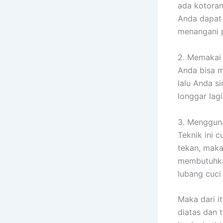
ada kotoran
Anda dapat 
menangani p
2. Memakai 
Anda bisa m
lalu Anda s
longgar lagi
3. Menggun
Teknik ini 
tekan, maka
membutuhkan 
lubang cuci 
Maka dari i
diatas dan 