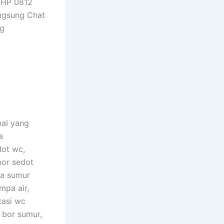
o HP 0812
angsung Chat
ng
nal yang
a
dot wc,
or sedot
sa sumur
mpa air,
tasi wc
 bor sumur,