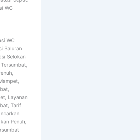
si WC
tasi WC
i Saluran
asi Selokan
 Tersumbat,
Penuh,
 Mampet,
bat,
et, Layanan
at, Tarif
ancarkan
okan Penuh,
ersumbat