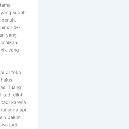
rtama
 yang sudah
 penuh,
nimal 4-7
nan yang
esaikan.
nik yang
pi di toko
 halus
nas. Tuang
 tadi dikit
 tadi karena
pai soda api
asih belum
isa jadi