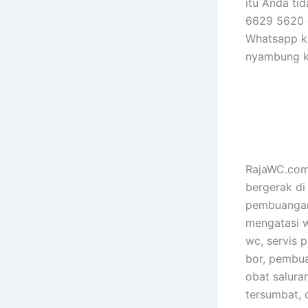
itu Anda ti
6629 5620 d
Whatsapp ke
nyambung k
RajaWC.com 
bergerak di
pembuangan 
mengatasi 
wc, servis p
bor, pembua
obat salura
tersumbat, 