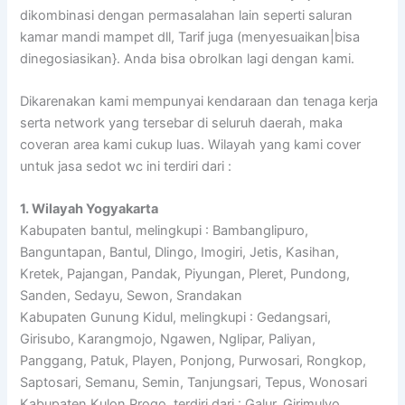
dikombinasi dengan permasalahan lain seperti saluran
kamar mandi mampet dll, Tarif juga (menyesuaikan|bisa
dinegosiasikan}. Anda bisa obrolkan lagi dengan kami.
Dikarenakan kami mempunyai kendaraan dan tenaga kerja
serta network yang tersebar di seluruh daerah, maka
coveran area kami cukup luas. Wilayah yang kami cover
untuk jasa sedot wc ini terdiri dari :
1. Wilayah Yogyakarta
Kabupaten bantul, melingkupi : Bambanglipuro,
Banguntapan, Bantul, Dlingo, Imogiri, Jetis, Kasihan,
Kretek, Pajangan, Pandak, Piyungan, Pleret, Pundong,
Sanden, Sedayu, Sewon, Srandakan
Kabupaten Gunung Kidul, melingkupi : Gedangsari,
Girisubo, Karangmojo, Ngawen, Nglipar, Paliyan,
Panggang, Patuk, Playen, Ponjong, Purwosari, Rongkop,
Saptosari, Semanu, Semin, Tanjungsari, Tepus, Wonosari
Kabupaten Kulon Progo, terdiri dari : Galur, Girimulyo,