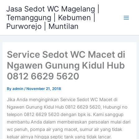
Skip
Jasa Sedot WC Magelang |
to
Temanggung | Kebumen |
content
Main
Purworejo | Muntilan
Men
Service Sedot WC Macet di
Ngawen Gunung Kidul Hub
0812 6629 5620
By
admin
/
November 21, 2018
Jika Anda menginginkan Service Sedot WC Macet di
Ngawen Gunung Kidul Hub 0812 6629 5620, Hubungi no
telepon 0812 6629 5620 dengan bpk is. Kami sanggup
membantu Anda dalam membereskan persoalan mulai dari
wc penuh, pompa air yang macet, sumur air yang tidak
keluar airnya hingga septic tank yang tidak lancar.