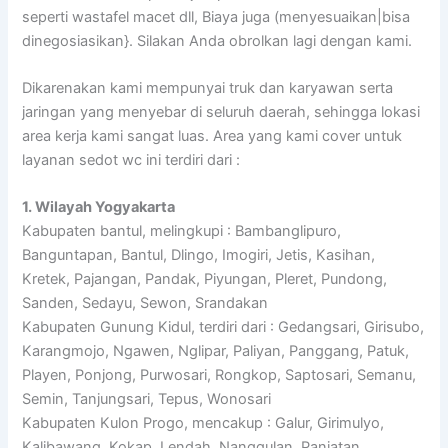
seperti wastafel macet dll, Biaya juga (menyesuaikan|bisa
dinegosiasikan}. Silakan Anda obrolkan lagi dengan kami.
Dikarenakan kami mempunyai truk dan karyawan serta
jaringan yang menyebar di seluruh daerah, sehingga lokasi
area kerja kami sangat luas. Area yang kami cover untuk
layanan sedot wc ini terdiri dari :
1. Wilayah Yogyakarta
Kabupaten bantul, melingkupi : Bambanglipuro,
Banguntapan, Bantul, Dlingo, Imogiri, Jetis, Kasihan,
Kretek, Pajangan, Pandak, Piyungan, Pleret, Pundong,
Sanden, Sedayu, Sewon, Srandakan
Kabupaten Gunung Kidul, terdiri dari : Gedangsari, Girisubo,
Karangmojo, Ngawen, Nglipar, Paliyan, Panggang, Patuk,
Playen, Ponjong, Purwosari, Rongkop, Saptosari, Semanu,
Semin, Tanjungsari, Tepus, Wonosari
Kabupaten Kulon Progo, mencakup : Galur, Girimulyo,
Kalibawang, Kokap, Lendah, Nanggulan, Panjatan,