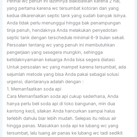
Perihal wc penuh ini lazimnya diakibatkan karena 2 hal,
yang pertama karena wc tersumbat kotoran dan yang
kedua dikarenakan septic tank yang sudah banyak isinya.
Anda tidak perlu menunggui hingga bak penampungan
tinja penuh, hendaknya Anda melakukan penyedotan
septic tank dengan terschedule minimal 6-9 bulan sekali.
Persoalan tentang wc yang penuh ini membutuhkan
pengerjaan yang sesegera mungkin, sehingga
ketidaknyamanan keluarga Anda bisa segera diatasi.
Untuk persoalan wc yang mampet karena tersumbat, ada
sejumlah metode yang bisa Anda pakai sebagai solusi
urgensi, diantaranya adalah dengan :
1. Memanfaatkan soda api
Cara Memanfaatkan soda api cukup sederhana, Anda
hanya perlu beli soda api di toko bangunan, min dua
kantong kecil, silakan Anda hancurkan sampai halus
terlebih dahulu biar lebih mudah. Selepas itu rebus air
hingga panas. Masukkan soda api ke lubang wc yang
tersumbat, lalu tuang air panas ke lubang wc tadi sedikit