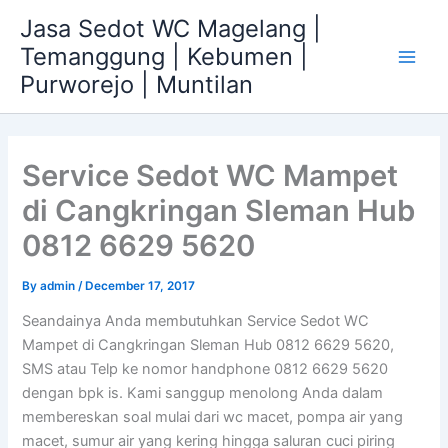
Skip
Jasa Sedot WC Magelang |
to
Temanggung | Kebumen |
content
Main
Purworejo | Muntilan
Men
Service Sedot WC Mampet
di Cangkringan Sleman Hub
0812 6629 5620
By
admin
/
December 17, 2017
Seandainya Anda membutuhkan Service Sedot WC
Mampet di Cangkringan Sleman Hub 0812 6629 5620,
SMS atau Telp ke nomor handphone 0812 6629 5620
dengan bpk is. Kami sanggup menolong Anda dalam
membereskan soal mulai dari wc macet, pompa air yang
macet, sumur air yang kering hingga saluran cuci piring