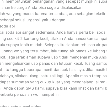
 ini membutuhkan penanganan yang secepat mungkin, sup
anan keluarga Anda bisa segera diselesaikan.
ah wc yang macet karena tersumbat, ada sebagian teknik 
sebagai solusi urgensi, yaitu dengan :
soda api
i soda api sangat sederhana, Anda hanya perlu beli soda 
aling sedikit 2 kantong kecil, silakan Anda hancurkan sampai
hulu supaya lebih mudah. Selepas itu siapkan rebusan air p
 lubang wc yang tersumbat, lalu tuang air panas ke lubang t
dikit, jaga jarak aman supaya uap tidak mengenai muka And
an mengeluarkan uap panas dan letupan kecil. Tuang sampa
lah itu tunggu beberapa menit dan cek hasilnya. Jika masih
lahnya, silakan ulangi satu kali lagi. Apabila masih tetap 
erdapat sumbatan yang cukup kuat yang menghalangi aliran d
ni, Anda dapat SMS kami, supaya bisa kami lihat dan kami b
rbaiki persoalan wc mampet ini.
tkan sabun cuci piring