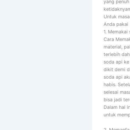
yang penuh
ketidaknyam
Untuk masal
Anda pakai 
1. Memakai 
Cara Memaka
material, p
terlebih da
soda api ke
dikit demi 
soda api ak
habis. Sete
selesai masa
bisa jadi t
Dalam hal i
untuk mempe
2. Memanfaa