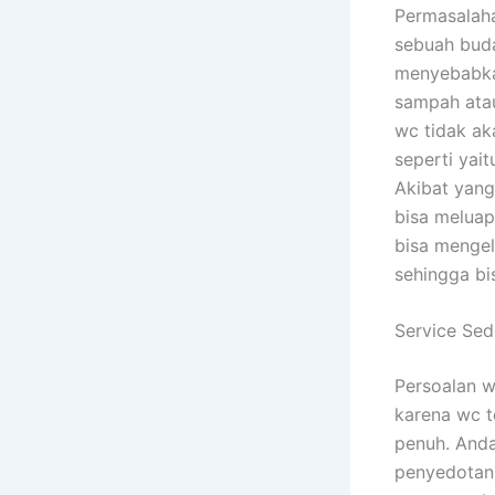
Permasalaha
sebuah buda
menyebabkan
sampah ata
wc tidak ak
seperti yai
Akibat yang
bisa meluap
bisa menge
sehingga bi
Service Se
Persoalan w
karena wc t
penuh. Anda
penyedotan 