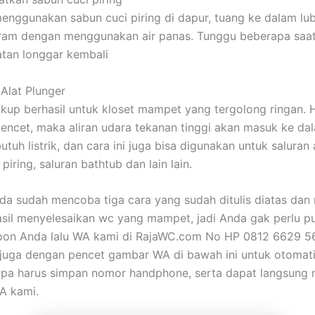
enggunakan sabun cuci piring di dapur, tuang ke dalam lub
iram dengan menggunakan air panas. Tunggu beberapa saa
iatan longgar kembali
Alat Plunger
ukup berhasil untuk kloset mampet yang tergolong ringan.
encet, maka aliran udara tekanan tinggi akan masuk ke da
butuh listrik, dan cara ini juga bisa digunakan untuk saluran 
 piring, saluran bathtub dan lain lain.
nda sudah mencoba tiga cara yang sudah ditulis diatas dan
sil menyelesaikan wc yang mampet, jadi Anda gak perlu pus
epon Anda lalu WA kami di RajaWC.com No HP 0812 6629 
a juga dengan pencet gambar WA di bawah ini untuk otomat
anpa harus simpan nomor handphone, serta dapat langsung
A kami.