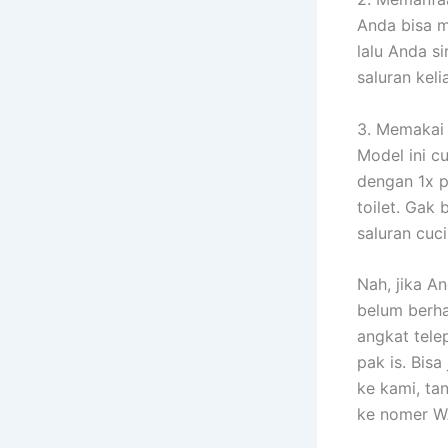
Anda bisa m
lalu Anda s
saluran kel
3. Memakai 
Model ini c
dengan 1x p
toilet. Gak 
saluran cuci
Nah, jika A
belum berha
angkat tel
pak is. Bis
ke kami, t
ke nomer W