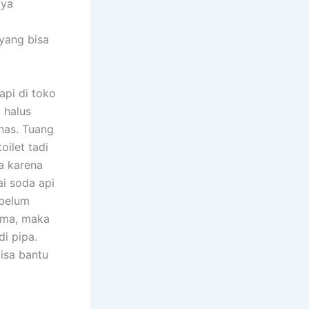
aya
yang bisa
api di toko
 halus
anas. Tuang
oilet tadi
a karena
i soda api
 belum
sama, maka
i pipa.
isa bantu