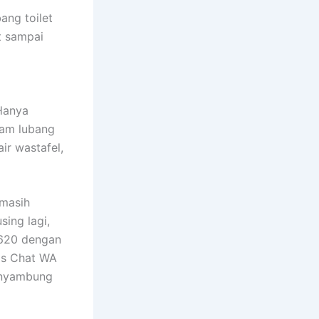
ang toilet
t sampai
 Hanya
lam lubang
air wastafel,
 masih
ing lagi,
5620 dengan
is Chat WA
 nyambung