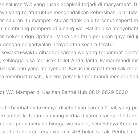
n saluran WC yang rusak acapkali terjadi di masyarakat. 
ya yang teratur untuk mengendalikan kebersihan, biar tid
 saluran itu mampet. Aturan tidak baik tersebut seperti
u membuang pampers di lubang wc. Hal ini bisa menyebabk
an bekerja dgn Optimal. Maka dari itu diperlukan gaya hidu
tu dengan penjadwalan penyedotan secara teratur.
 sewaktu-waktu dihadapi karena wc yang terhambat dianta
, sehingga bisa merusak toilet Anda, lantai kamar mandi m
luarkan bau yang menyengat. Kasus ini dapat merusak mo
sa membuat resah , karena peran kamar mandi menjadi tid
dot WC Mampet di Kasihan Bantul Hub 0812 6629 5620
c terhambat ini lazimnya disebabkan karena 2 hal, yang p
ersumbat kotoran dan yang kedua dikarenakan septic tank
 tidak perlu menanti hingga wc macet, semestinya Anda m
septic tank dgn terjadwal min 4-6 bulan sekali. Perihal m