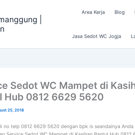
Area Kerja
Blog
emanggung |
an
Jasa Sedot WC Jogja
L
ce Sedot WC Mampet di Kasi
l Hub 0812 6629 5620
ust 25, 2018
di no telp 0812 6629 5620 dengan bpk is seandainya Anda
n Service Sedot WC Mampet di Kasihan Bantul Hub 0812 