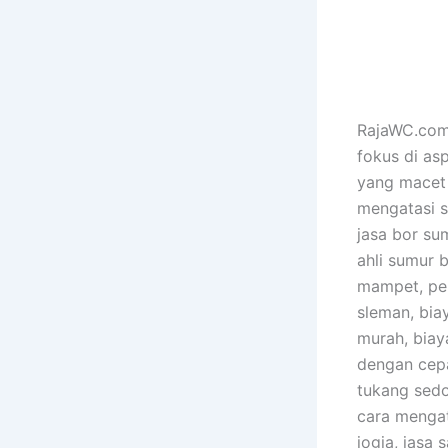
RajaWC.com 
fokus di as
yang macet 
mengatasi s
jasa bor sum
ahli sumur 
mampet, pem
sleman, bia
murah, biay
dengan cepa
tukang sedo
cara mengat
jogja, jasa