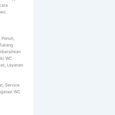
cara
 wc.
 Penuh,
 Tukang
mbersihkan
iki WC
et, Layanan
t, Service
ngatasi WC