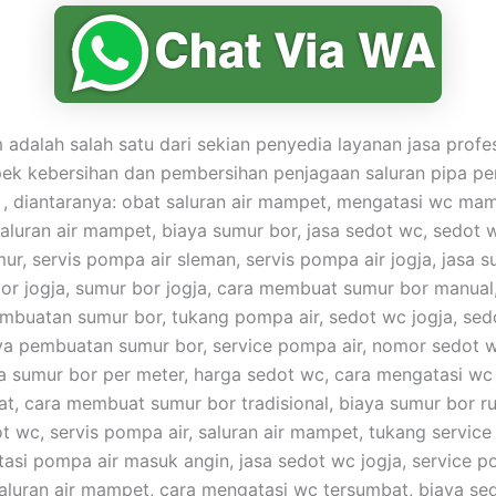
adalah salah satu dari sekian penyedia layanan jasa profe
pek kebersihan dan pembersihan penjagaan saluran pipa 
, diantaranya: obat saluran air mampet, mengatasi wc mam
aluran air mampet, biaya sumur bor, jasa sedot wc, sedot w
ur, servis pompa air sleman, servis pompa air jogja, jasa s
bor jogja, sumur bor jogja, cara membuat sumur bor manual
buatan sumur bor, tukang pompa air, sedot wc jogja, sed
ya pembuatan sumur bor, service pompa air, nomor sedot 
a sumur bor per meter, harga sedot wc, cara mengatasi w
t, cara membuat sumur bor tradisional, biaya sumur bor r
t wc, servis pompa air, saluran air mampet, tukang service
asi pompa air masuk angin, jasa sedot wc jogja, service p
 saluran air mampet, cara mengatasi wc tersumbat, biaya se