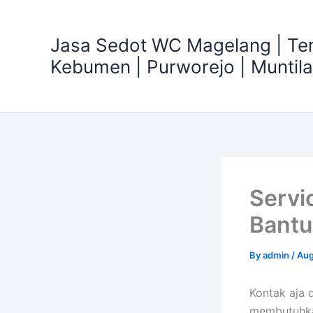
Skip
to
Jasa Sedot WC Magelang | T
content
Kebumen | Purworejo | Muntil
Servi
Bantu
By
admin
/
Aug
Kontak aja 
membutuhka