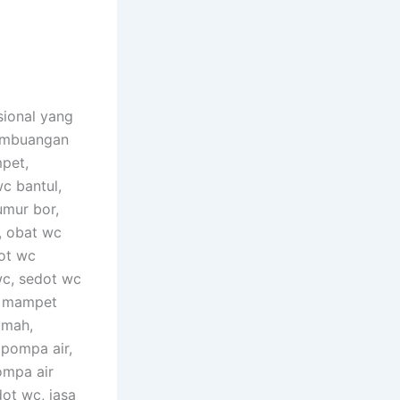
sional yang
pembuangan
pet,
c bantul,
umur bor,
, obat wc
ot wc
wc, sedot wc
c mampet
umah,
 pompa air,
ompa air
dot wc, jasa