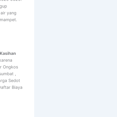
ggup
air yang
g mampet.
 Kasihan
 karena
ar Ongkos
sumbat ,
arga Sedot
aftar Biaya