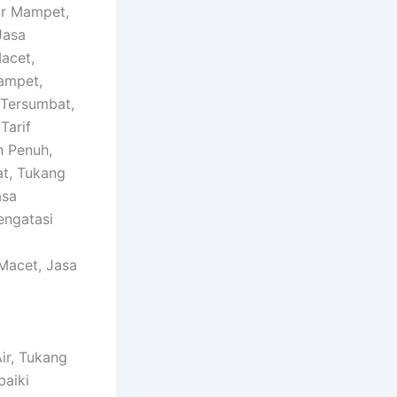
or Mampet,
Jasa
acet,
ampet,
 Tersumbat,
Tarif
n Penuh,
at, Tukang
asa
engatasi
Macet, Jasa
ir, Tukang
baiki