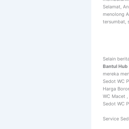
Selamat, An
menolong A
tersumbat, 
Selain beri
Bantul Hub
mereka menc
Sedot WC P
Harga Boro
WC Macet ,
Sedot WC P
Service Se