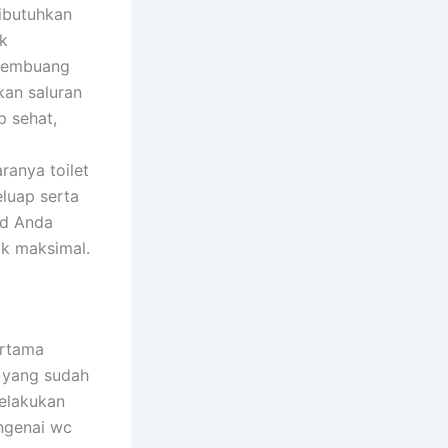
Dibutuhkan
ak
 membuang
an saluran
p sehat,
ranya toilet
eluap serta
od Anda
ak maksimal.
ertama
 yang sudah
elakukan
engenai wc