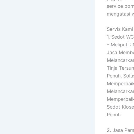
service pom
mengatasi w
Servis Kami 
1. Sedot WC
– Meliputi 
Jasa Membe
Melancarka
Tinja Tersu
Penuh, Sol
Memperbaiki
Melancarka
Memperbaiki
Sedot Klos
Penuh
2. Jasa Pem