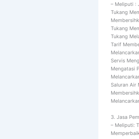
– Meliputi 
Tukang Memb
Membersihka
Tukang Mem
Tukang Mela
Tarif Membe
Melancarkan
Servis Meng
Mengatasi P
Melancarkan
Saluran Air
Membersihka
Melancarka
3. Jasa Pem
– Meliputi:
Memperbaiki