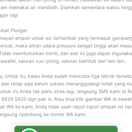
iram memakai air mendidih. Diamkan sementara waktu hing
gar lagi
Alat Plunger
lumayan ampuh untuk wc terhambat yang termasuk gampan
pencet, maka aliran udara pressure sangat tinggi akan mas
Tidak membutuhkan listrik, dan alat ini juga dapat digunak
astafel, saluran cuci piring, saluran bathtub dan lain lain.
tu, Untuk itu, kalau Anda sudah mencoba tiga teknik terseb
dan tetap saja belum sukses menanggulangi toilet yang m
untuk itu Anda tak perlu stres lagi, langsung SMS kami di
6629 5620 dgn pak is. Atau bisa klik gambar WA di bawah 
at WA ke kami, Anda tidak usah repot-repot simpan no ha
langsung nyambung ke nomer WA kami.