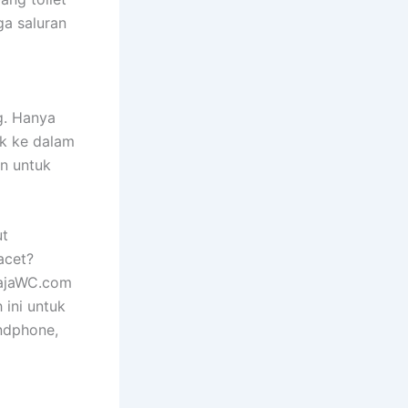
ga saluran
g. Hanya
uk ke dalam
an untuk
ut
acet?
 RajaWC.com
ini untuk
ndphone,