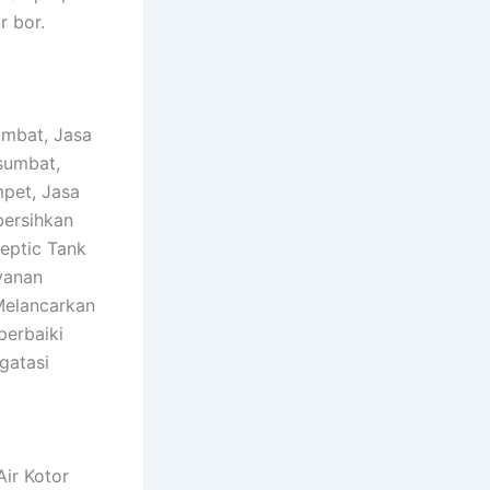
r bor.
umbat, Jasa
sumbat,
pet, Jasa
ersihkan
eptic Tank
yanan
Melancarkan
erbaiki
gatasi
ir Kotor