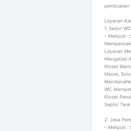
pembuatan s
Layanan Kam
1. Sedot WC
– Meliputi 
Memperbaiki
Layanan Me
Mengatasi 
Kloset Mamp
Macet, Solu
Membersihk
WC Mampet,
Kloset Penu
Septic Tan
2. Jasa Pem
– Meliputi 