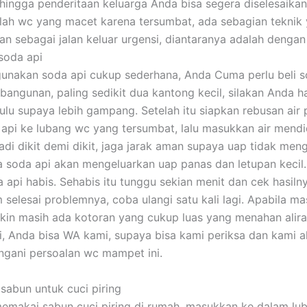
hingga penderitaan keluarga Anda bisa segera diselesaikan
ah wc yang macet karena tersumbat, ada sebagian teknik 
n sebagai jalan keluar urgensi, diantaranya adalah dengan 
soda api
nakan soda api cukup sederhana, Anda Cuma perlu beli so
bangunan, paling sedikit dua kantong kecil, silakan Anda h
hulu supaya lebih gampang. Setelah itu siapkan rebusan air 
api ke lubang wc yang tersumbat, lalu masukkan air mendi
adi dikit demi dikit, jaga jarak aman supaya uap tidak me
 soda api akan mengeluarkan uap panas dan letupan kecil
 api habis. Sehabis itu tunggu sekian menit dan cek hasilny
 selesai problemnya, coba ulangi satu kali lagi. Apabila ma
in masih ada kotoran yang cukup luas yang menahan aliran
ni, Anda bisa WA kami, supaya bisa kami periksa dan kami a
gani persoalan wc mampet ini.
sabun untuk cuci piring
emakai sabun cuci piring di rumah, masukkan ke dalam lub