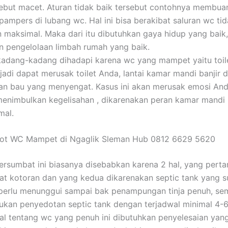
sebut macet. Aturan tidak baik tersebut contohnya membuan
mpers di lubang wc. Hal ini bisa berakibat saluran wc tid
n maksimal. Maka dari itu dibutuhkan gaya hidup yang baik,
n pengelolaan limbah rumah yang baik.
kadang-kadang dihadapi karena wc yang mampet yaitu toile
jadi dapat merusak toilet Anda, lantai kamar mandi banjir 
an bau yang menyengat. Kasus ini akan merusak emosi An
enimbulkan kegelisahan , dikarenakan peran kamar mandi
mal.
dot WC Mampet di Ngaglik Sleman Hub 0812 6629 5620
tersumbat ini biasanya disebabkan karena 2 hal, yang pert
t kotoran dan yang kedua dikarenakan septic tank yang s
perlu menunggui sampai bak penampungan tinja penuh, se
kan penyedotan septic tank dengan terjadwal minimal 4-6
ihal tentang wc yang penuh ini dibutuhkan penyelesaian yan