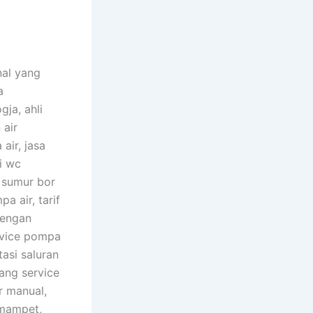
nal yang
a
ja, ahli
 air
air, jasa
i wc
 sumur bor
a air, tarif
dengan
rvice pompa
asi saluran
kang service
r manual,
 mampet,