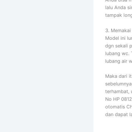
lalu Anda s
tampak long
3. Memakai 
Model ini 
dgn sekali 
lubang wc. 
lubang air w
Maka dari i
sebelumnya 
terhambat, 
No HP 0812 
otomatis Ch
dan dapat 