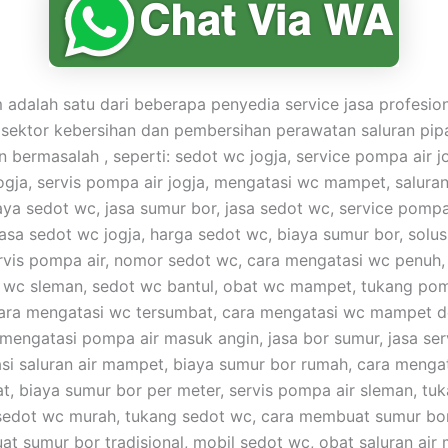
adalah satu dari beberapa penyedia service jasa profesio
 sektor kebersihan dan pembersihan perawatan saluran pip
bermasalah , seperti: sedot wc jogja, service pompa air jog
ogja, servis pompa air jogja, mengatasi wc mampet, saluran
ya sedot wc, jasa sumur bor, jasa sedot wc, service pompa 
jasa sedot wc jogja, harga sedot wc, biaya sumur bor, solus
vis pompa air, nomor sedot wc, cara mengatasi wc penuh,
t wc sleman, sedot wc bantul, obat wc mampet, tukang pomp
cara mengatasi wc tersumbat, cara mengatasi wc mampet 
 mengatasi pompa air masuk angin, jasa bor sumur, jasa se
asi saluran air mampet, biaya sumur bor rumah, cara mengat
at, biaya sumur bor per meter, servis pompa air sleman, tu
sedot wc murah, tukang sedot wc, cara membuat sumur bo
t sumur bor tradisional, mobil sedot wc, obat saluran air