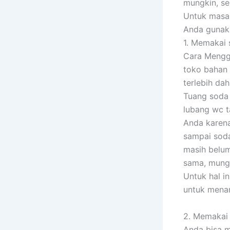
mungkin, se
Untuk masal
Anda gunaka
1. Memakai 
Cara Menggu
toko bahan 
terlebih da
Tuang soda 
lubang wc t
Anda karena
sampai soda
masih belum
sama, mungk
Untuk hal i
untuk menan
2. Memakai 
Anda bisa m