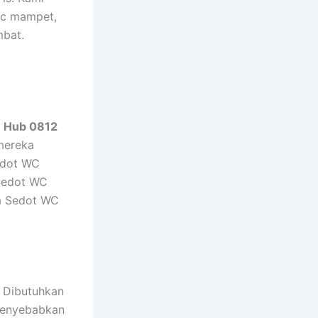
wc mampet,
mbat.
n Hub 0812
mereka
Sedot WC
 Sedot WC
a Sedot WC
. Dibutuhkan
 menyebabkan