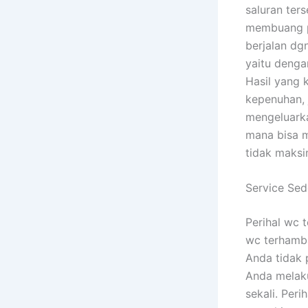
saluran ter
membuang pa
berjalan dg
yaitu denga
Hasil yang 
kepenuhan, 
mengeluark
mana bisa m
tidak maksi
Service Se
Perihal wc 
wc terhamba
Anda tidak 
Anda melaku
sekali. Per