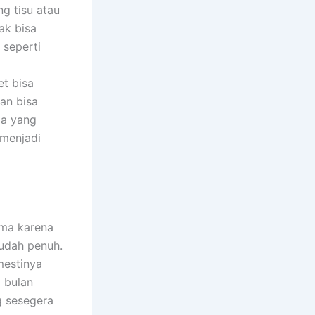
g tisu atau
ak bisa
 seperti
t bisa
dan bisa
da yang
 menjadi
ama karena
udah penuh.
mestinya
 bulan
g sesegera