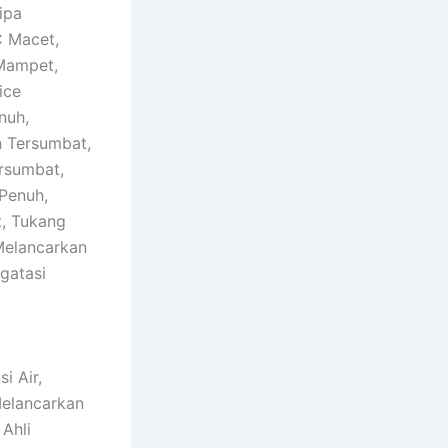
ipa
C Macet,
Mampet,
ice
nuh,
 Tersumbat,
rsumbat,
Penuh,
, Tukang
Melancarkan
gatasi
i Air,
Melancarkan
Ahli