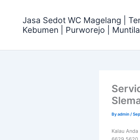
Skip
to
Jasa Sedot WC Magelang | T
content
Kebumen | Purworejo | Muntil
Servi
Slema
By
admin
/
Sep
Kalau Anda
6629 5620, 