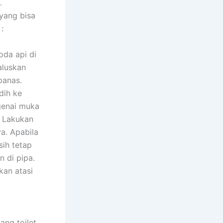
.
yang bisa
:
da api di
aluskan
panas.
dih ke
ngenai muka
. Lakukan
a. Apabila
sih tetap
 di pipa.
kan atasi
ang toilet