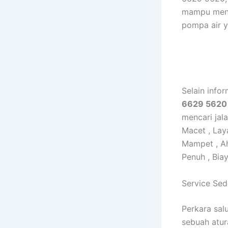
mampu meno
pompa air y
Selain info
6629 5620
mencari jal
Macet , La
Mampet , A
Penuh , Bia
Service Se
Perkara sal
sebuah atur