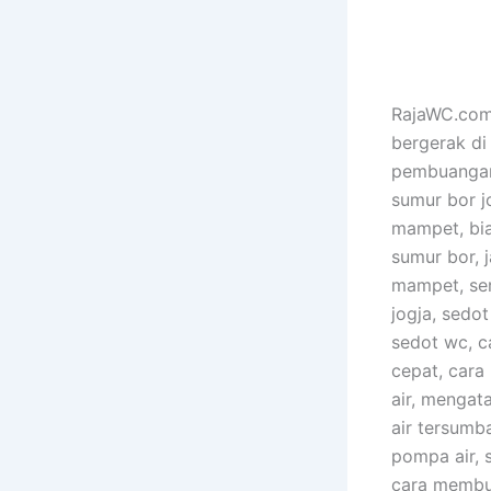
RajaWC.com 
bergerak di
pembuangan 
sumur bor j
mampet, bia
sumur bor, 
mampet, ser
jogja, sedo
sedot wc, 
cepat, cara
air, mengat
air tersumb
pompa air, 
cara membua