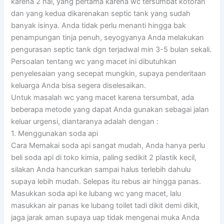
karena 2 hal, yang pertama karena wc tersumbat kotoran
dan yang kedua dikarenakan septic tank yang sudah
banyak isinya. Anda tidak perlu menanti hingga bak
penampungan tinja penuh, seyogyanya Anda melakukan
pengurasan septic tank dgn terjadwal min 3-5 bulan sekali.
Persoalan tentang wc yang macet ini dibutuhkan
penyelesaian yang secepat mungkin, supaya penderitaan
keluarga Anda bisa segera diselesaikan.
Untuk masalah wc yang macet karena tersumbat, ada
beberapa metode yang dapat Anda gunakan sebagai jalan
keluar urgensi, diantaranya adalah dengan :
1. Menggunakan soda api
Cara Memakai soda api sangat mudah, Anda hanya perlu
beli soda api di toko kimia, paling sedikit 2 plastik kecil,
silakan Anda hancurkan sampai halus terlebih dahulu
supaya lebih mudah. Selepas itu rebus air hingga panas.
Masukkan soda api ke lubang wc yang macet, lalu
masukkan air panas ke lubang toilet tadi dikit demi dikit,
jaga jarak aman supaya uap tidak mengenai muka Anda