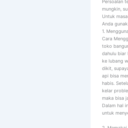
Persoalan t
mungkin, su
Untuk masa
Anda gunaka
1. Menggun
Cara Menggu
toko bangun
dahulu biar
ke lubang w
dikit, supa
api bisa me
habis. Sete
kelar probl
maka bisa j
Dalam hal i
untuk menye
2. Memakai 