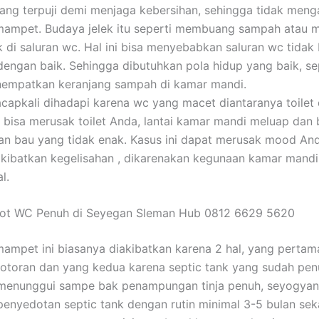
ang terpuji demi menjaga kebersihan, sehingga tidak meng
 mampet. Budaya jelek itu seperti membuang sampah atau
 di saluran wc. Hal ini bisa menyebabkan saluran wc tidak 
dengan baik. Sehingga dibutuhkan pola hidup yang baik, se
empatkan keranjang sampah di kamar mandi.
acapkali dihadapi karena wc yang macet diantaranya toilet
i bisa merusak toilet Anda, lantai kamar mandi meluap dan 
n bau yang tidak enak. Kasus ini dapat merusak mood An
ibatkan kegelisahan , dikarenakan kegunaan kamar mandi
l.
dot WC Penuh di Seyegan Sleman Hub 0812 6629 5620
mampet ini biasanya diakibatkan karena 2 hal, yang perta
otoran dan yang kedua karena septic tank yang sudah pen
u menunggui sampe bak penampungan tinja penuh, seyogya
enyedotan septic tank dengan rutin minimal 3-5 bulan seka