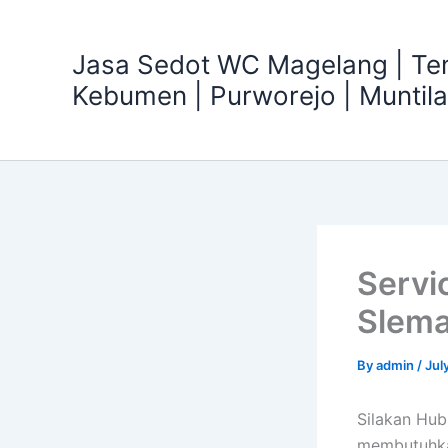
Skip
to
Jasa Sedot WC Magelang | T
content
Kebumen | Purworejo | Muntil
Servi
Slema
By
admin
/
Jul
Silakan Hub
membutuhka