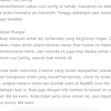
emanfaatkan sabun cuci piring di rumah, masukkan ke dal
a siram memakai air mendidih. Tunggu beberapa saat sampa
ggar kembali
atkan Plunger
cukup mempan untuk wc terhambat yang tergolong ringan.
ekan, maka aliran udara tekanan besar bisa masuk ke dala
embutuhkan listrik, dan metode ini juga bisa dipake untuk 
luran cuci piring, saluran bak mandi dll.
Anda telah mencoba 3 teknik yang sudah dipaparkan diata
sil mengatasi toilet yang macet?terhambat, untuk itu Anda 
i, angkat telepon Anda lalu kontak kami di RajaWC.com No
engan bpk is. Bisa juga dengan klik tombol di bawah ini u
at WA ke kami, Anda tidak perlu save nomer hp, dan dapat
e nomor WA kami.