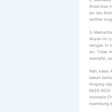
Anda bisa m
wc lalu And
terlihat lon
3. Memanfa
Aturan ini 
dengan 1x t
wc. Tidak m
wastafel, sa
Nah, kalau 
belum berha
bingung lag
6629 5620 d
otomatis Ch
nyambung k