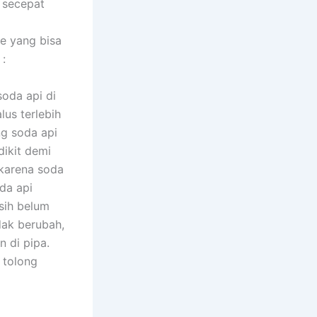
 secepat
e yang bisa
:
oda api di
lus terlebih
ng soda api
dikit demi
 karena soda
da api
asih belum
dak berubah,
 di pipa.
 tolong