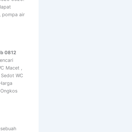
dapat
 pompa air
ub 0812
encari
WC Macet ,
a Sedot WC
 Harga
r Ongkos
h sebuah