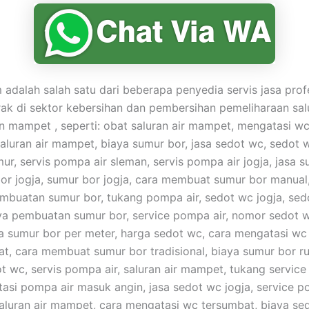
adalah salah satu dari beberapa penyedia servis jasa prof
ak di sektor kebersihan dan pembersihan pemeliharaan sal
mampet , seperti: obat saluran air mampet, mengatasi w
aluran air mampet, biaya sumur bor, jasa sedot wc, sedot w
ur, servis pompa air sleman, servis pompa air jogja, jasa s
bor jogja, sumur bor jogja, cara membuat sumur bor manual
buatan sumur bor, tukang pompa air, sedot wc jogja, sed
ya pembuatan sumur bor, service pompa air, nomor sedot 
a sumur bor per meter, harga sedot wc, cara mengatasi w
t, cara membuat sumur bor tradisional, biaya sumur bor r
t wc, servis pompa air, saluran air mampet, tukang service
asi pompa air masuk angin, jasa sedot wc jogja, service p
 saluran air mampet, cara mengatasi wc tersumbat, biaya se