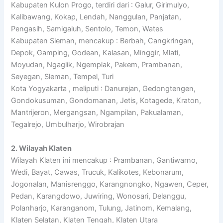
Kabupaten Kulon Progo, terdiri dari : Galur, Girimulyo,
Kalibawang, Kokap, Lendah, Nanggulan, Panjatan,
Pengasih, Samigaluh, Sentolo, Temon, Wates
Kabupaten Sleman, mencakup : Berbah, Cangkringan,
Depok, Gamping, Godean, Kalasan, Minggir, Mlati,
Moyudan, Ngaglik, Ngemplak, Pakem, Prambanan,
Seyegan, Sleman, Tempel, Turi
Kota Yogyakarta , meliputi : Danurejan, Gedongtengen,
Gondokusuman, Gondomanan, Jetis, Kotagede, Kraton,
Mantrijeron, Mergangsan, Ngampilan, Pakualaman,
Tegalrejo, Umbulharjo, Wirobrajan
2. Wilayah Klaten
Wilayah Klaten ini mencakup : Prambanan, Gantiwarno,
Wedi, Bayat, Cawas, Trucuk, Kalikotes, Kebonarum,
Jogonalan, Manisrenggo, Karangnongko, Ngawen, Ceper,
Pedan, Karangdowo, Juwiring, Wonosari, Delanggu,
Polanharjo, Karanganom, Tulung, Jatinom, Kemalang,
Klaten Selatan, Klaten Tengah, Klaten Utara