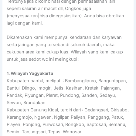
Tentunya jika dikombinasi dengan permasalahan lain
seperti saluran air macet dll, Ongkos juga
(menyesuaikan|bisa dinegosiasikan}. Anda bisa obrolkan
lagi dengan kami.
Dikarenakan kami mempunyai kendaraan dan karyawan
serta jaringan yang tersebar di seluruh daerah, maka
cakupan area kami cukup luas. Wilayah yang kami cakup
untuk jasa sedot wc ini melingkupi :
1. Wilayah Yogyakarta
Kabupaten bantul, meliputi : Bambanglipuro, Banguntapan,
Bantul, Dlingo, Imogiri, Jetis, Kasihan, Kretek, Pajangan,
Pandak, Piyungan, Pleret, Pundong, Sanden, Sedayu,
Sewon, Srandakan
Kabupaten Gunung Kidul, terdiri dari : Gedangsari, Girisubo,
Karangmojo, Ngawen, Nglipar, Paliyan, Panggang, Patuk,
Playen, Ponjong, Purwosari, Rongkop, Saptosari, Semanu,
Semin, Tanjungsari, Tepus, Wonosari