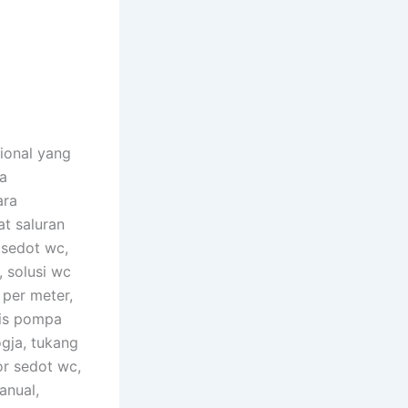
ional yang
a
ara
t saluran
 sedot wc,
, solusi wc
 per meter,
vis pompa
ogja, tukang
r sedot wc,
anual,