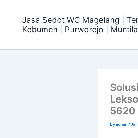
Skip
to
Jasa Sedot WC Magelang | T
content
Kebumen | Purworejo | Muntil
Solus
Leks
5620
By
admin
/
Jan