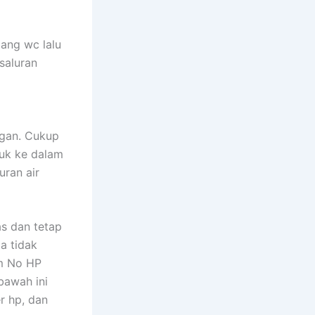
ang wc lalu
saluran
ngan. Cukup
suk ke dalam
uran air
s dan tetap
a tidak
om No HP
bawah ini
r hp, dan