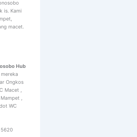
Wonosobo
 is. Kami
mpet,
ang macet.
nosobo Hub
n mereka
tar Ongkos
C Macet ,
 Mampet ,
edot WC
 5620