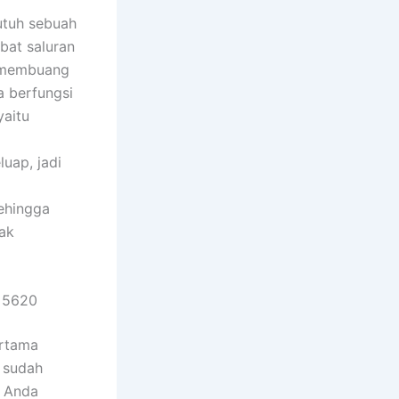
utuh sebuah
bat saluran
u membuang
a berfungsi
yaitu
uap, jadi
ehingga
ak
 5620
ertama
 sudah
a Anda