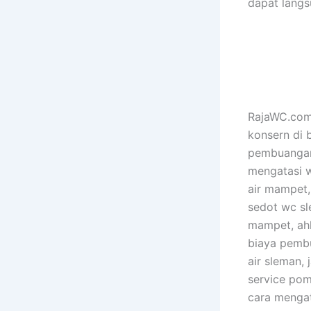
dapat lang
RajaWC.com 
konsern di 
pembuangan 
mengatasi w
air mampet, 
sedot wc sl
mampet, ahl
biaya pembu
air sleman,
service pom
cara menga