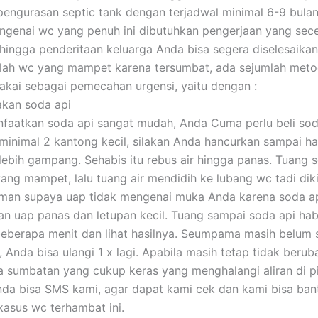
engurasan septic tank dengan terjadwal minimal 6-9 bulan 
genai wc yang penuh ini dibutuhkan pengerjaan yang sec
hingga penderitaan keluarga Anda bisa segera diselesaikan
lah wc yang mampet karena tersumbat, ada sejumlah met
akai sebagai pemecahan urgensi, yaitu dengan :
akan soda api
aatkan soda api sangat mudah, Anda Cuma perlu beli soda
 minimal 2 kantong kecil, silakan Anda hancurkan sampai hal
 lebih gampang. Sehabis itu rebus air hingga panas. Tuang 
ang mampet, lalu tuang air mendidih ke lubang wc tadi dikit
aman supaya uap tidak mengenai muka Anda karena soda a
n uap panas dan letupan kecil. Tuang sampai soda api hab
beberapa menit dan lihat hasilnya. Seumpama masih belum s
 Anda bisa ulangi 1 x lagi. Apabila masih tetap tidak beru
da sumbatan yang cukup keras yang menghalangi aliran di p
Anda bisa SMS kami, agar dapat kami cek dan kami bisa ban
asus wc terhambat ini.