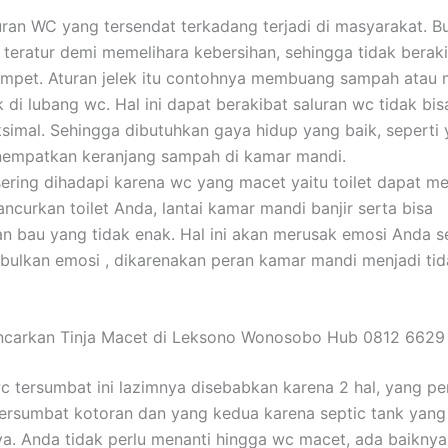
uran WC yang tersendat terkadang terjadi di masyarakat. B
 teratur demi memelihara kebersihan, sehingga tidak beraki
ampet. Aturan jelek itu contohnya membuang sampah ata
 di lubang wc. Hal ini dapat berakibat saluran wc tidak bis
imal. Sehingga dibutuhkan gaya hidup yang baik, seperti 
empatkan keranjang sampah di kamar mandi.
sering dihadapi karena wc yang macet yaitu toilet dapat mel
ncurkan toilet Anda, lantai kamar mandi banjir serta bisa
n bau yang tidak enak. Hal ini akan merusak emosi Anda s
ulkan emosi , dikarenakan peran kamar mandi menjadi tid
ancarkan Tinja Macet di Leksono Wonosobo Hub 0812 6629
c tersumbat ini lazimnya disebabkan karena 2 hal, yang p
ersumbat kotoran dan yang kedua karena septic tank yang
ya. Anda tidak perlu menanti hingga wc macet, ada baikny