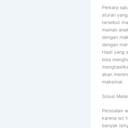
Perkara sal
aturan yang
tersebut m
mainan anak
dengan maks
dengan men
Hasil yang 
bisa mengha
menghasilka
akan menimb
maksimal.
Solusi Mel
Persoalan w
karena wc t
banyak isin