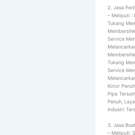
2. Jasa Per
– Meliputi 
Tukang Mem
Membersihka
Service Men
Melancarkan
Membersihka
Tukang Memb
Service Mem
Melancarkan
Kotor Penuh
Pipa Tersum
Penuh, Lay
Industri Te
3. Jasa Buat
– Meliputi: 