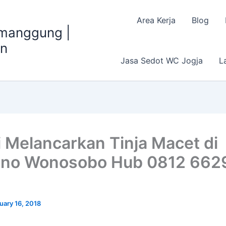
Area Kerja
Blog
emanggung |
an
Jasa Sedot WC Jogja
L
i Melancarkan Tinja Macet di
ono Wonosobo Hub 0812 662
uary 16, 2018