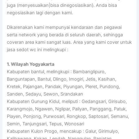
juga (menyesuaikan|bisa dinegosiasikan}. Anda bisa
negosiasikan lagi dengan kami.
Dikarenakan kami mempunyai kendaraan dan pegawai
serta network yang berada di seluruh daerah, sehingga
coveran area kami sangat luas. Area yang kami cover untuk
jasa sedot wc ini melingkupi :
1. Wilayah Yogyakarta
Kabupaten bantul, melingkupi : Bambanglipuro,
Banguntapan, Bantul, Dlingo, Imogiri, Jetis, Kasihan,
Kretek, Pajangan, Pandak, Piyungan, Pleret, Pundong,
Sanden, Sedayu, Sewon, Srandakan
Kabupaten Gunung Kidul, meliputi : Gedangsari, Girisubo,
Karangmojo, Ngawen, Nglipar, Paliyan, Panggang, Patuk,
Playen, Ponjong, Purwosari, Rongkop, Saptosari, Semanu,
Semin, Tanjungsari, Tepus, Wonosari
Kabupaten Kulon Progo, mencakup : Galur, Girimulyo,
Kalibawang, Kokap, Lendah, Nanggulan, Panjatan,