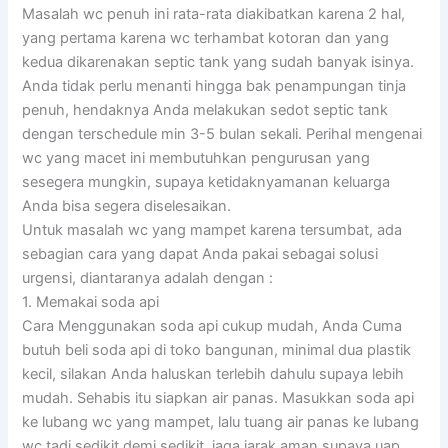
Masalah wc penuh ini rata-rata diakibatkan karena 2 hal,
yang pertama karena wc terhambat kotoran dan yang
kedua dikarenakan septic tank yang sudah banyak isinya.
Anda tidak perlu menanti hingga bak penampungan tinja
penuh, hendaknya Anda melakukan sedot septic tank
dengan terschedule min 3-5 bulan sekali. Perihal mengenai
wc yang macet ini membutuhkan pengurusan yang
sesegera mungkin, supaya ketidaknyamanan keluarga
Anda bisa segera diselesaikan.
Untuk masalah wc yang mampet karena tersumbat, ada
sebagian cara yang dapat Anda pakai sebagai solusi
urgensi, diantaranya adalah dengan :
1. Memakai soda api
Cara Menggunakan soda api cukup mudah, Anda Cuma
butuh beli soda api di toko bangunan, minimal dua plastik
kecil, silakan Anda haluskan terlebih dahulu supaya lebih
mudah. Sehabis itu siapkan air panas. Masukkan soda api
ke lubang wc yang mampet, lalu tuang air panas ke lubang
wc tadi sedikit demi sedikit, jaga jarak aman supaya uap