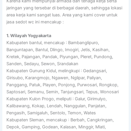
Karena kami mempunyai armada dan tenaga kerja serta
jaringan yang tersebar di berbagai daerah, sehingga lokasi
area kerja kami sangat luas. Area yang kami cover untuk
jasa sedot wc ini mencakup :
1. Wilayah Yogyakarta
Kabupaten bantul, mencakup : Bambanglipuro,
Banguntapan, Bantul, Dlingo, Imogiri, Jetis, Kasihan,
Kretek, Pajangan, Pandak, Piyungan, Pleret, Pundong,
Sanden, Sedayu, Sewon, Srandakan
Kabupaten Gunung Kidul, melingkupi : Gedangsari,
Girisubo, Karangmojo, Ngawen, Nglipar, Paliyan,
Panggang, Patuk, Playen, Ponjong, Purwosari, Rongkop,
Saptosari, Semanu, Semin, Tanjungsari, Tepus, Wonosari
Kabupaten Kulon Progo, meliputi : Galur, Girimulyo,
Kalibawang, Kokap, Lendah, Nanggulan, Panjatan,
Pengasih, Samigaluh, Sentolo, Temon, Wates
Kabupaten Sleman, mencakup : Berbah, Cangkringan,
Depok, Gamping, Godean, Kalasan, Minggir, Mlati,