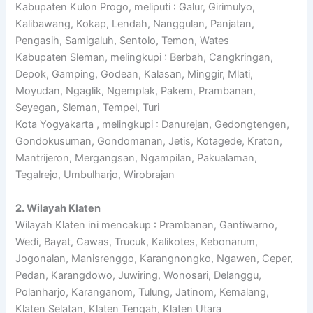
Kabupaten Kulon Progo, meliputi : Galur, Girimulyo,
Kalibawang, Kokap, Lendah, Nanggulan, Panjatan,
Pengasih, Samigaluh, Sentolo, Temon, Wates
Kabupaten Sleman, melingkupi : Berbah, Cangkringan,
Depok, Gamping, Godean, Kalasan, Minggir, Mlati,
Moyudan, Ngaglik, Ngemplak, Pakem, Prambanan,
Seyegan, Sleman, Tempel, Turi
Kota Yogyakarta , melingkupi : Danurejan, Gedongtengen,
Gondokusuman, Gondomanan, Jetis, Kotagede, Kraton,
Mantrijeron, Mergangsan, Ngampilan, Pakualaman,
Tegalrejo, Umbulharjo, Wirobrajan
2. Wilayah Klaten
Wilayah Klaten ini mencakup : Prambanan, Gantiwarno,
Wedi, Bayat, Cawas, Trucuk, Kalikotes, Kebonarum,
Jogonalan, Manisrenggo, Karangnongko, Ngawen, Ceper,
Pedan, Karangdowo, Juwiring, Wonosari, Delanggu,
Polanharjo, Karanganom, Tulung, Jatinom, Kemalang,
Klaten Selatan, Klaten Tengah, Klaten Utara