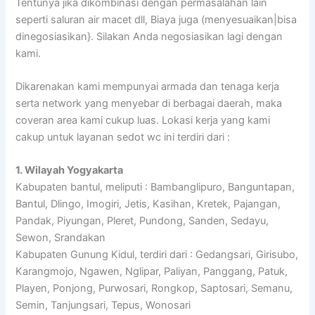
Tentunya jika dikombinasi dengan permasalahan lain
seperti saluran air macet dll, Biaya juga (menyesuaikan|bisa
dinegosiasikan}. Silakan Anda negosiasikan lagi dengan
kami.
Dikarenakan kami mempunyai armada dan tenaga kerja
serta network yang menyebar di berbagai daerah, maka
coveran area kami cukup luas. Lokasi kerja yang kami
cakup untuk layanan sedot wc ini terdiri dari :
1. Wilayah Yogyakarta
Kabupaten bantul, meliputi : Bambanglipuro, Banguntapan,
Bantul, Dlingo, Imogiri, Jetis, Kasihan, Kretek, Pajangan,
Pandak, Piyungan, Pleret, Pundong, Sanden, Sedayu,
Sewon, Srandakan
Kabupaten Gunung Kidul, terdiri dari : Gedangsari, Girisubo,
Karangmojo, Ngawen, Nglipar, Paliyan, Panggang, Patuk,
Playen, Ponjong, Purwosari, Rongkop, Saptosari, Semanu,
Semin, Tanjungsari, Tepus, Wonosari