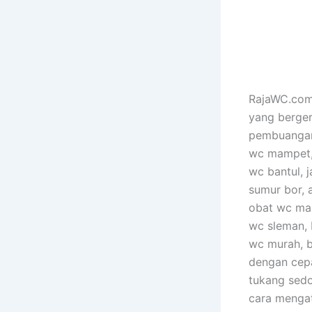
RajaWC.com 
yang berger
pembuangan 
wc mampet, 
wc bantul, j
sumur bor, 
obat wc mam
wc sleman, 
wc murah, b
dengan cepa
tukang sedo
cara mengat