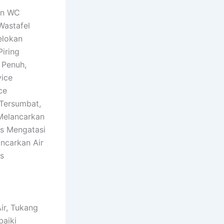
kan WC
Wastafel
elokan
iring
 Penuh,
vice
ce
 Tersumbat,
Melancarkan
is Mengatasi
ncarkan Air
is
ir, Tukang
baiki