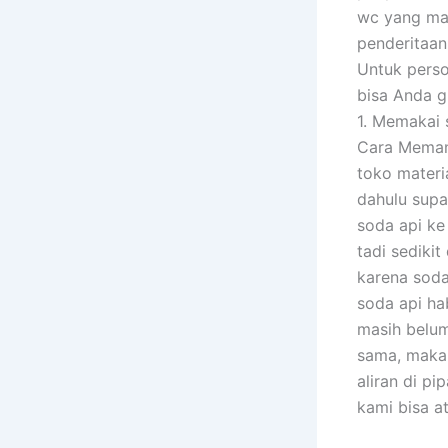
wc yang ma
penderitaan
Untuk pers
bisa Anda g
1. Memakai 
Cara Memanf
toko materia
dahulu supa
soda api ke
tadi sediki
karena soda
soda api ha
masih belum
sama, maka 
aliran di pi
kami bisa a