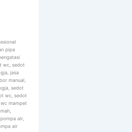
esional
an pipa
mengatasi
t wc, sedot
gja, jasa
 bor manual,
gja, sedot
ot wc, sedot
si wc mampet
umah,
 pompa air,
ompa air