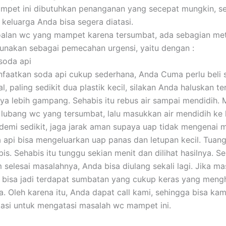
mpet ini dibutuhkan penanganan yang secepat mungkin, s
 keluarga Anda bisa segera diatasi.
oalan wc yang mampet karena tersumbat, ada sebagian me
unakan sebagai pemecahan urgensi, yaitu dengan :
soda api
aatkan soda api cukup sederhana, Anda Cuma perlu beli s
l, paling sedikit dua plastik kecil, silakan Anda haluskan te
ya lebih gampang. Sehabis itu rebus air sampai mendidih.
 lubang wc yang tersumbat, lalu masukkan air mendidih ke
t demi sedikit, jaga jarak aman supaya uap tidak mengenai
 api bisa mengeluarkan uap panas dan letupan kecil. Tuan
bis. Sehabis itu tunggu sekian menit dan dilihat hasilnya.
 selesai masalahnya, Anda bisa diulang sekali lagi. Jika ma
bisa jadi terdapat sumbatan yang cukup keras yang meng
pa. Oleh karena itu, Anda dapat call kami, sehingga bisa ka
tasi untuk mengatasi masalah wc mampet ini.