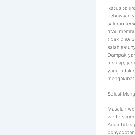
Kasus salur
kebiasaan y
saluran ter
atau membua
tidak bisa 
salah satun
Dampak yang
meluap, jad
yang tidak 
mengakibatk
Solusi Men
Masalah wc 
wc tersumba
Anda tidak
penyedotan 