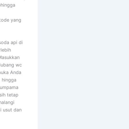
ehingga
tode yang
oda api di
rlebih
 Masukkan
 lubang wc
 muka Anda
g hingga
 Seumpama
sih tetap
halangi
mi usut dan