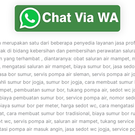
merupakan satu dari beberapa penyedia layanan jasa prof
ak di bidang kebersihan dan pembersihan perawatan salur
yang terhambat , diantaranya: obat saluran air mampet, 
mengatasi saluran air mampet, biaya sumur bor, jasa sedo
asa bor sumur, servis pompa air sleman, servis pompa air jo
ahli sumur bor jogja, sumur bor jogja, cara membuat sumur
pet, pembuatan sumur bor, tukang pompa air, sedot wc jo
biaya pembuatan sumur bor, service pompa air, nomor sed
iaya sumur bor per meter, harga sedot wc, cara mengata
t, cara membuat sumur bor tradisional, biaya sumur bor r
t wc, servis pompa air, saluran air mampet, tukang service
asi pompa air masuk angin, jasa sedot wc jogja, service p