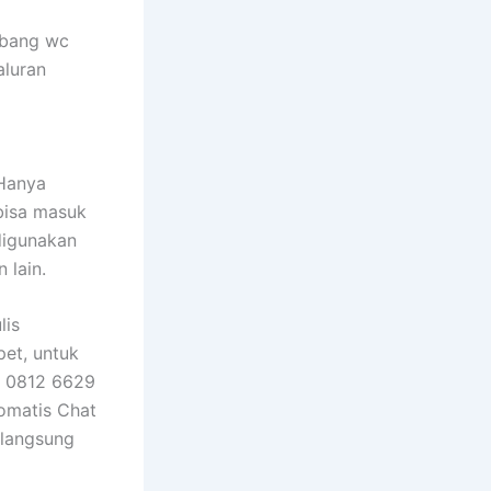
ubang wc
aluran
 Hanya
bisa masuk
 digunakan
 lain.
lis
et, untuk
P 0812 6629
omatis Chat
 langsung