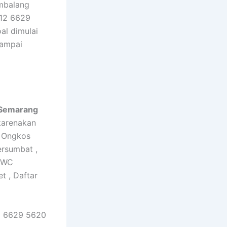
embalang
12 6629
l dimulai
sampai
 Semarang
karenakan
: Ongkos
rsumbat ,
t WC
 , Daftar
2 6629 5620