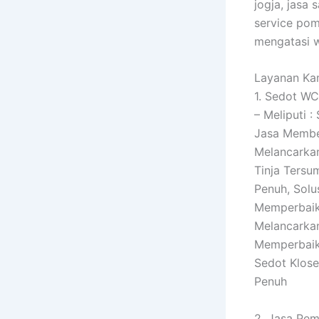
jogja, jasa
service pom
mengatasi w
Layanan Kam
1. Sedot WC
– Meliputi 
Jasa Membe
Melancarka
Tinja Tersu
Penuh, Sol
Memperbaiki
Melancarka
Memperbaiki
Sedot Klos
Penuh
2. Jasa Pem