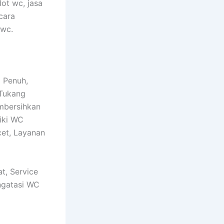
dot wc, jasa
cara
 wc.
 Penuh,
 Tukang
mbersihkan
iki WC
et, Layanan
t, Service
ngatasi WC