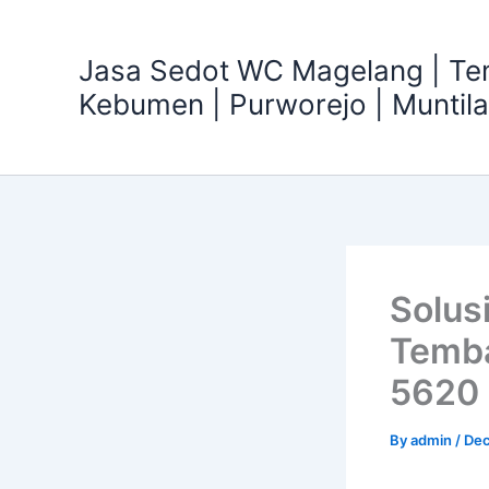
Skip
to
Jasa Sedot WC Magelang | T
content
Kebumen | Purworejo | Muntil
Solus
Temb
5620
By
admin
/
Dec