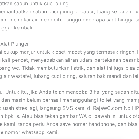
tkan sabun untuk cuci piring
emanfaatkan sabun cuci piring di dapur, tuang ke dalam l
iram memakai air mendidih. Tunggu beberapa saat hingga s
onggar kembali
Alat Plunger
ni cukup manjur untuk kloset macet yang termasuk ringan.
 kali pencet, menyebabkan aliran udara bertekanan besar 
bang wc. Tidak membutuhkan listrik, dan alat ini juga bisa
 air wastafel, lubang cuci piring, saluran bak mandi dan lain
u, Untuk itu, jika Anda telah mencoba 3 hal yang sudah ditu
dan masih belum berhasil menanggulangi toilet yang mamp
k usah stres lagi, langsung SMS kami di RajaWC.com No H
 bpk is. Atau bisa tekan gambar WA di bawah ini untuk ot
 kami, tanpa perlu Anda save nomer handphone, dan bisa
e nomor whatsapp kami.