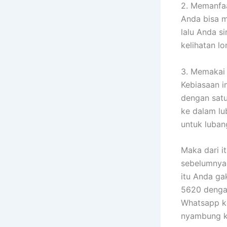
2. Memanfaa
Anda bisa m
lalu Anda s
kelihatan l
3. Memakai 
Kebiasaan i
dengan satu
ke dalam lu
untuk lubang
Maka dari it
sebelumnya 
itu Anda ga
5620 dengan
Whatsapp ke
nyambung k