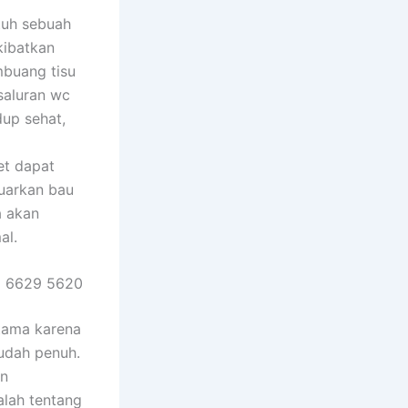
tuh sebuah
kibatkan
mbuang tisu
saluran wc
dup sehat,
et dapat
luarkan bau
a akan
al.
2 6629 5620
rtama karena
udah penuh.
an
alah tentang