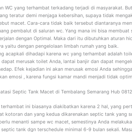
an WC yang terhambat terkadang terjadi di masyarakat. Bu
ang teratur demi menjaga kebersihan, supaya tidak menga
sebut macet. Cara-cara tidak baik tersebut diantaranya me
ng pembalut di saluran wc. Yang mana ini bisa membuat 
berjalan dengan Optimal. Maka dari itu dibutuhkan aturan hi
ya yaitu dengan pengelolaan limbah rumah yang baik.
 acapkali dihadapi karena wc yang terhambat adalah toil
i dapat merusak toilet Anda, lantai banjir dan dapat menge
sedap. Efek kejadian ini akan merusak emosi Anda sehingg
an emosi , karena fungsi kamar mandi menjadi tidak optim
gatasi Septic Tank Macet di Tembalang Semarang Hub 081
terhambat ini biasanya diakibatkan karena 2 hal, yang pe
t kotoran dan yang kedua dikarenakan septic tank yang s
 perlu menanti sampe wc macet, semestinya Anda melakuk
septic tank dgn terschedule minimal 6-9 bulan sekali. Mas