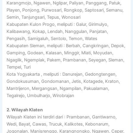
Karangmojo, Ngawen, Nglipar, Paliyan, Panggang, Patuk,
Playen, Ponjong, Purwosari, Rongkop, Saptosari, Semanu,
Semin, Tanjungsari, Tepus, Wonosari
Kabupaten Kulon Progo, meliputi : Galur, Girimulyo,
Kalibawang, Kokap, Lendah, Nanggulan, Panjatan,
Pengasih, Samigaluh, Sentolo, Temon, Wates
Kabupaten Sleman, meliputi : Berbah, Cangkringan, Depok,
Gamping, Godean, Kalasan, Minggir, Mlati, Moyudan,
Ngaglik, Ngemplak, Pakem, Prambanan, Seyegan, Sleman,
Tempel, Turi
Kota Yogyakarta , meliputi : Danurejan, Gedongtengen,
Gondokusuman, Gondomanan, Jetis, Kotagede, Kraton,
Mantrijeron, Mergangsan, Ngampilan, Pakualaman,
Tegalrejo, Umbulharjo, Wirobrajan
2. Wilayah Klaten
Wilayah Klaten ini terdiri dari : Prambanan, Gantiwarno,
Wedi, Bayat, Cawas, Trucuk, Kalikotes, Kebonarum,
Jogonalan, Manisrenggo, Karangnongko, Ngawen, Ceper,