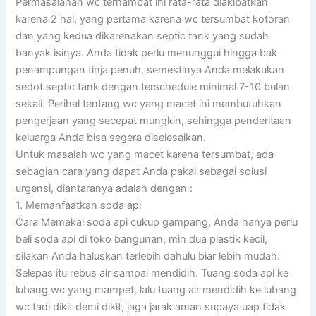
Permasalahan wc terhambat ini rata-rata diakibatkan
karena 2 hal, yang pertama karena wc tersumbat kotoran
dan yang kedua dikarenakan septic tank yang sudah
banyak isinya. Anda tidak perlu menunggui hingga bak
penampungan tinja penuh, semestinya Anda melakukan
sedot septic tank dengan terschedule minimal 7-10 bulan
sekali. Perihal tentang wc yang macet ini membutuhkan
pengerjaan yang secepat mungkin, sehingga penderitaan
keluarga Anda bisa segera diselesaikan.
Untuk masalah wc yang macet karena tersumbat, ada
sebagian cara yang dapat Anda pakai sebagai solusi
urgensi, diantaranya adalah dengan :
1. Memanfaatkan soda api
Cara Memakai soda api cukup gampang, Anda hanya perlu
beli soda api di toko bangunan, min dua plastik kecil,
silakan Anda haluskan terlebih dahulu biar lebih mudah.
Selepas itu rebus air sampai mendidih. Tuang soda api ke
lubang wc yang mampet, lalu tuang air mendidih ke lubang
wc tadi dikit demi dikit, jaga jarak aman supaya uap tidak