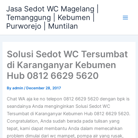
Skip
Jasa Sedot WC Magelang |
to
Temanggung | Kebumen |
content
Main
Purworejo | Muntilan
Men
Solusi Sedot WC Tersumbat
di Karanganyar Kebumen
Hub 0812 6629 5620
By
admin
/
December 28, 2017
Chat WA aja ke no telepon 0812 6629 5620 dengan bpk is
seandainya Anda menginginkan Solusi Sedot WC
Tersumbat di Karanganyar Kebumen Hub 0812 6629 5620.
Congratulation, Anda sudah berada pada tulisan yang
tepat, kami dapat membantu Anda dalam memecahkan
problem dimulai dari wc mampet, pompa air yang rusak,