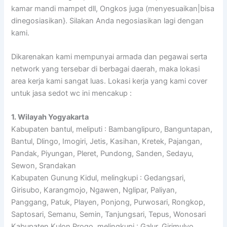
kamar mandi mampet dll, Ongkos juga (menyesuaikan|bisa
dinegosiasikan}. Silakan Anda negosiasikan lagi dengan
kami.
Dikarenakan kami mempunyai armada dan pegawai serta
network yang tersebar di berbagai daerah, maka lokasi
area kerja kami sangat luas. Lokasi kerja yang kami cover
untuk jasa sedot wc ini mencakup :
1. Wilayah Yogyakarta
Kabupaten bantul, meliputi : Bambanglipuro, Banguntapan,
Bantul, Dlingo, Imogiri, Jetis, Kasihan, Kretek, Pajangan,
Pandak, Piyungan, Pleret, Pundong, Sanden, Sedayu,
Sewon, Srandakan
Kabupaten Gunung Kidul, melingkupi : Gedangsari,
Girisubo, Karangmojo, Ngawen, Nglipar, Paliyan,
Panggang, Patuk, Playen, Ponjong, Purwosari, Rongkop,
Saptosari, Semanu, Semin, Tanjungsari, Tepus, Wonosari
Kabupaten Kulon Progo, melingkupi : Galur, Girimulyo,