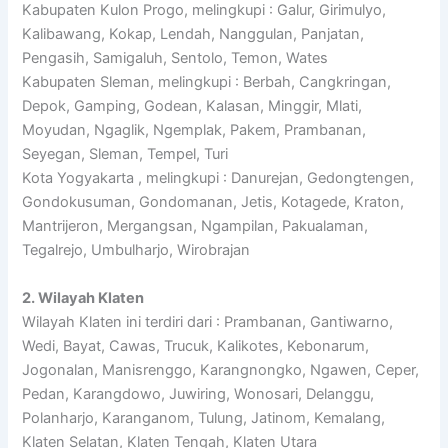
Kabupaten Kulon Progo, melingkupi : Galur, Girimulyo,
Kalibawang, Kokap, Lendah, Nanggulan, Panjatan,
Pengasih, Samigaluh, Sentolo, Temon, Wates
Kabupaten Sleman, melingkupi : Berbah, Cangkringan,
Depok, Gamping, Godean, Kalasan, Minggir, Mlati,
Moyudan, Ngaglik, Ngemplak, Pakem, Prambanan,
Seyegan, Sleman, Tempel, Turi
Kota Yogyakarta , melingkupi : Danurejan, Gedongtengen,
Gondokusuman, Gondomanan, Jetis, Kotagede, Kraton,
Mantrijeron, Mergangsan, Ngampilan, Pakualaman,
Tegalrejo, Umbulharjo, Wirobrajan
2. Wilayah Klaten
Wilayah Klaten ini terdiri dari : Prambanan, Gantiwarno,
Wedi, Bayat, Cawas, Trucuk, Kalikotes, Kebonarum,
Jogonalan, Manisrenggo, Karangnongko, Ngawen, Ceper,
Pedan, Karangdowo, Juwiring, Wonosari, Delanggu,
Polanharjo, Karanganom, Tulung, Jatinom, Kemalang,
Klaten Selatan, Klaten Tengah, Klaten Utara