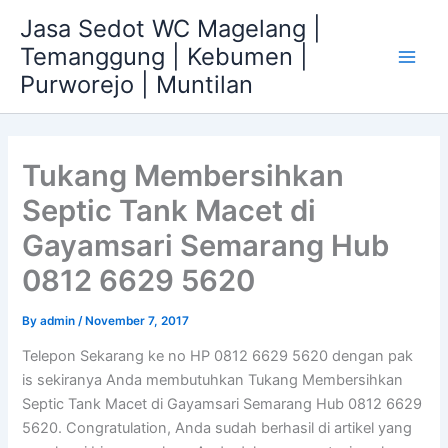
Skip
Jasa Sedot WC Magelang |
to
Temanggung | Kebumen |
content
Main
Purworejo | Muntilan
Men
Tukang Membersihkan
Septic Tank Macet di
Gayamsari Semarang Hub
0812 6629 5620
By
admin
/
November 7, 2017
Telepon Sekarang ke no HP 0812 6629 5620 dengan pak
is sekiranya Anda membutuhkan Tukang Membersihkan
Septic Tank Macet di Gayamsari Semarang Hub 0812 6629
5620. Congratulation, Anda sudah berhasil di artikel yang