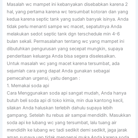
Masalah wc mampet ini kebanyakan disebabkan karena 2
hal, yang pertama karena wc tersumbat kotoran dan yang
kedua karena septic tank yang sudah banyak isinya. Anda
tidak perlu menanti sampe wc macet, sepatutnya Anda
melakukan sedot septic tank dgn terschedule min 4-6
bulan sekali. Permasalahan tentang wc yang mampet ini
dibutuhkan pengurusan yang secepat mungkin, supaya
penderitaan keluarga Anda bisa segera diselesaikan.
Untuk masalah wc yang macet karena tersumbat, ada
sejumlah cara yang dapat Anda gunakan sebagai
pemecahan urgensi, yaitu dengan :
1. Memakai soda api
Cara Menggunakan soda api sangat mudah, Anda hanya
butuh beli soda api di toko kimia, min dua kantong kecil,
silakan Anda haluskan terlebih dahulu supaya lebih
gampang. Setelah itu rebus air sampai mendidih. Masukkan
soda api ke lubang wc yang tersumbat, lalu tuang air
mendidih ke lubang wc tadi sedikit demi sedikit, jaga jarak
aman supaya uap tidak mengenai muka Anda karena soda