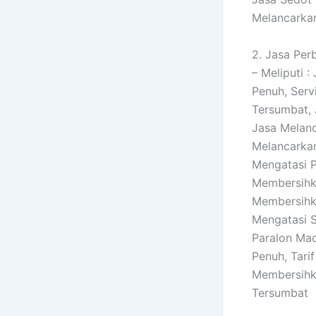
Melancarka
2. Jasa Per
– Meliputi 
Penuh, Ser
Tersumbat,
Jasa Melanc
Melancarkan
Mengatasi P
Membersihka
Membersihk
Mengatasi 
Paralon Mac
Penuh, Tari
Membersihka
Tersumbat