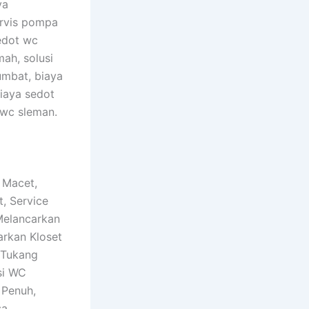
ya
ervis pompa
edot wc
ah, solusi
umbat, biaya
biaya sedot
 wc sleman.
 Macet,
, Service
Melancarkan
arkan Kloset
 Tukang
si WC
 Penuh,
sa