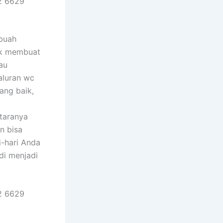
2 6629
ebuah
dak membuat
au
aluran wc
ang baik,
taranya
an bisa
i-hari Anda
di menjadi
2 6629