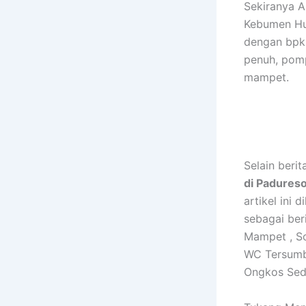
Sekiranya 
Kebumen Hu
dengan bpk 
penuh, pomp
mampet.
Selain beri
di Padures
artikel ini
sebagai ber
Mampet , S
WC Tersumb
Ongkos Sed