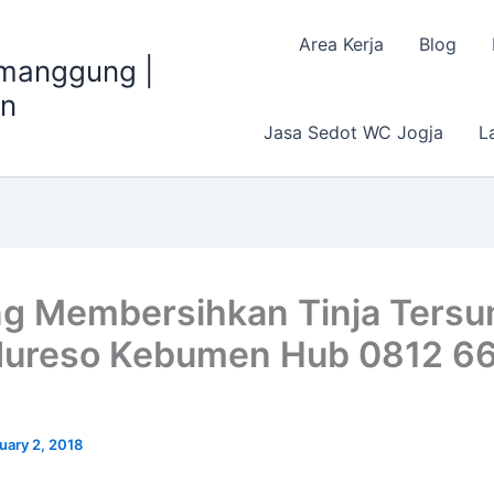
Area Kerja
Blog
emanggung |
an
Jasa Sedot WC Jogja
L
g Membersihkan Tinja Ters
dureso Kebumen Hub 0812 6
uary 2, 2018