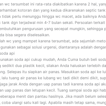
n wc tersumbat ini rata-rata diakibatkan karena 2 hal, ya
erhambat kotoran dan yang kedua dikarenakan septic tan
a tidak perlu menunggu hingga wc macet, ada baiknya And
c tank dgn terjadwal min 4-7 bulan sekali. Persoalan terkai
membutuhkan pengurusan yang secepat mungkin, sehingga p
da bisa segera diselesaikan.
lah wc yang mampet karena tersumbat, ada sejumlah met
gunakan sebagai solusi urgensi, diantaranya adalah dengan
soda api
unakan soda api cukup mudah, Anda Cuma butuh beli soda 
g sedikit dua plastik kecil, silakan Anda haluskan terlebih 
ng. Selepas itu siapkan air panas. Masukkan soda api ke l
lalu tuang air panas ke lubang wc tadi dikit demi dikit, su
jaga jarak Anda dengan uap panas tadi karena soda api ak
n uap panas dan letupan kecil. Tuang sampai soda api habi
beberapa menit dan pantau hasilnya. Jika masih belum seles
 coba ulangi satu kali lagi. Apabila masih tetap sama, mun