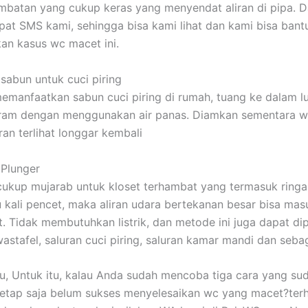
mbatan yang cukup keras yang menyendat aliran di pipa. 
apat SMS kami, sehingga bisa kami lihat dan kami bisa bant
an kasus wc macet ini.
sabun untuk cuci piring
emanfaatkan sabun cuci piring di rumah, tuang ke dalam 
siram dengan menggunakan air panas. Diamkan sementara w
ran terlihat longgar kembali
 Plunger
cukup mujarab untuk kloset terhambat yang termasuk ring
 kali pencet, maka aliran udara bertekanan besar bisa mas
et. Tidak membutuhkan listrik, dan metode ini juga dapat di
wastafel, saluran cuci piring, saluran kamar mandi dan seba
tu, Untuk itu, kalau Anda sudah mencoba tiga cara yang sud
tetap saja belum sukses menyelesaikan wc yang macet?ter