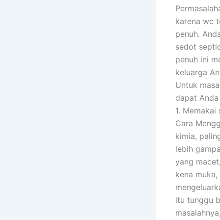
Permasalaha
karena wc t
penuh. And
sedot septi
penuh ini 
keluarga An
Untuk masa
dapat Anda 
1. Memakai 
Cara Mengg
kimia, palin
lebih gampa
yang macet, 
kena muka, 
mengeluarka
itu tunggu 
masalahnya,