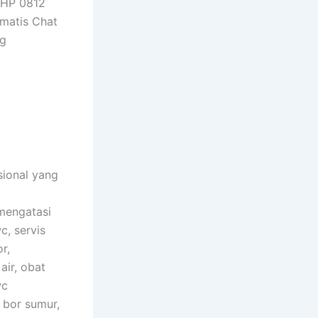
o HP 0812
omatis Chat
ng
sional yang
a
mengatasi
, servis
r,
ir, obat
wc
 bor sumur,