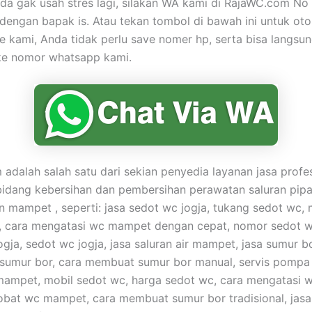
nda gak usah stres lagi, silakan WA kami di RajaWC.com N
engan bapak is. Atau tekan tombol di bawah ini untuk ot
 kami, Anda tidak perlu save nomer hp, serta bisa langsu
e nomor whatsapp kami.
adalah salah satu dari sekian penyedia layanan jasa profe
bidang kebersihan dan pembersihan perawatan saluran pip
mampet , seperti: jasa sedot wc jogja, tukang sedot wc, 
 cara mengatasi wc mampet dengan cepat, nomor sedot wc
gja, sedot wc jogja, jasa saluran air mampet, jasa sumur bo
umur bor, cara membuat sumur bor manual, servis pompa a
 mampet, mobil sedot wc, harga sedot wc, cara mengatasi 
obat wc mampet, cara membuat sumur bor tradisional, jasa