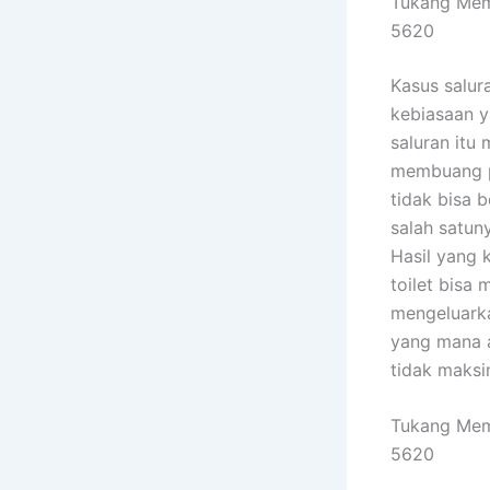
Tukang Mem
5620
Kasus salur
kebiasaan y
saluran itu
membuang p
tidak bisa 
salah satun
Hasil yang
toilet bisa 
mengeluarka
yang mana a
tidak maksi
Tukang Mem
5620