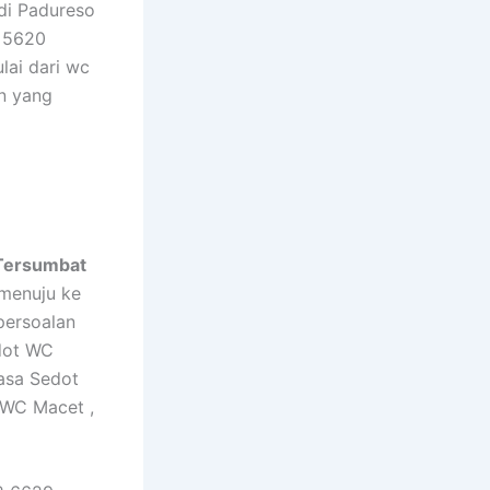
di Padureso
 5620
lai dari wc
n yang
Tersumbat
menuju ke
 persoalan
dot WC
asa Sedot
 WC Macet ,