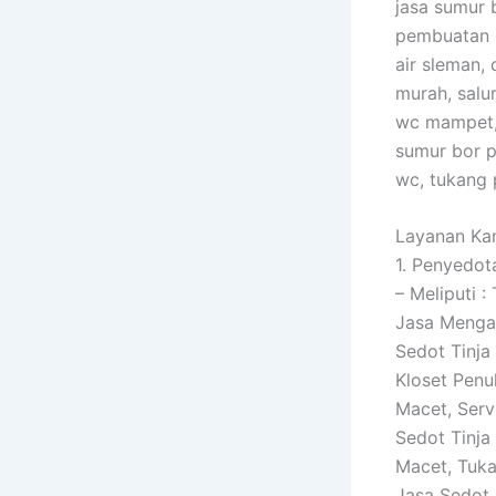
jasa sumur b
pembuatan s
air sleman,
murah, salu
wc mampet, 
sumur bor p
wc, tukang 
Layanan Kam
1. Penyedot
– Meliputi 
Jasa Mengat
Sedot Tinja
Kloset Penu
Macet, Serv
Sedot Tinja
Macet, Tuka
Jasa Sedot 