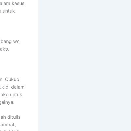
Dalam kasus
u untuk
lubang wc
aktu
an. Cukup
uk di dalam
pake untuk
gainya.
ah ditulis
hambat,