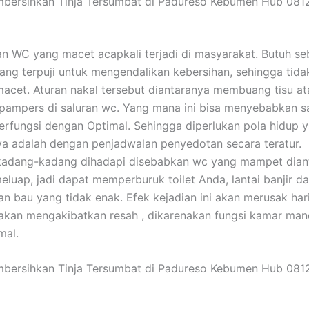
bersihkan Tinja Tersumbat di Padureso Kebumen Hub 081
an WC yang macet acapkali terjadi di masyarakat. Butuh s
ang terpuji untuk mengendalikan kebersihan, sehingga ti
 macet. Aturan nakal tersebut diantaranya membuang tisu at
ampers di saluran wc. Yang mana ini bisa menyebabkan s
berfungsi dengan Optimal. Sehingga diperlukan pola hidup y
ya adalah dengan penjadwalan penyedotan secara teratur.
 kadang-kadang dihadapi disebabkan wc yang mampet dian
meluap, jadi dapat memperburuk toilet Anda, lantai banjir d
n bau yang tidak enak. Efek kejadian ini akan merusak har
kan mengakibatkan resah , dikarenakan fungsi kamar man
mal.
bersihkan Tinja Tersumbat di Padureso Kebumen Hub 081