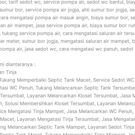
or, tarif sedot wc, service pompa air, sedot wc bantul, bia
umur bor, service pompa air jogja, ahli sumur bor jogja, s
 cara mengatasi pompa air masuk angin, biaya sumur bor, s
ran air mampet, jasa service pompa air, biaya sumur bor rum
tukang service pompa air, cara mengatasi saluran air ters
er meter, sumur bor jogja, mengatasi saluran air mampet, 
pompa air, jasa sedot wc, cara mengatasi wc penuh, sedot
i diantaranya :
an Tinja
: Tukang Memperbaiki Septic Tank Macet, Service Sedot WC
asi WC Penuh, Tukang Melancarkan Septic Tank Tersumbat
 Tersumbat, Layanan Melancarkan Kloset Tersumbat, Jasa 
h, Solusi Membersihkan Kloset Tersumbat, Layanan Melanc
ice Mengatasi Tinja Mampet, Jasa Melancarkan WC Penuh,
 Macet, Layanan Mengatasi Tinja Tersumbat, Jasa Mengata
ng Melancarkan Septic Tank Mampet, Layanan Sedot Tinja
Septic Tank Macet, Tukang Memperbaiki Tinja Mampet, Ja