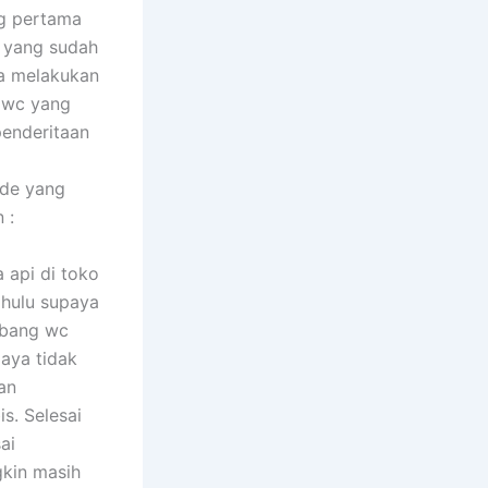
ng pertama
k yang sudah
a melakukan
t wc yang
enderitaan
ode yang
 :
api di toko
dahulu supaya
ubang wc
paya tidak
an
s. Selesai
ai
gkin masih