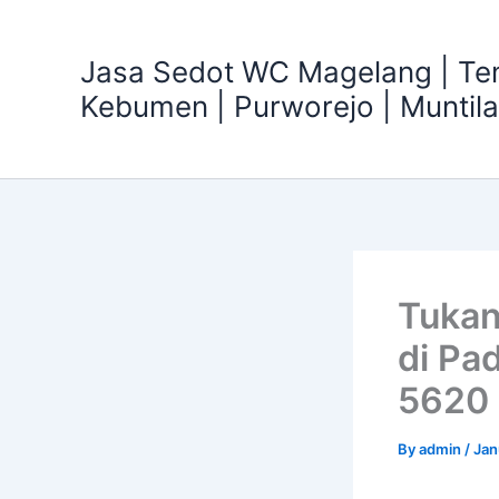
Skip
to
Jasa Sedot WC Magelang | T
content
Kebumen | Purworejo | Muntil
Tukan
di Pa
5620
By
admin
/
Jan