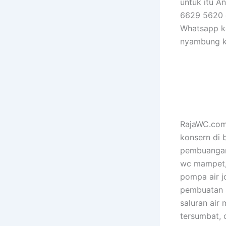
untuk itu A
6629 5620 d
Whatsapp ke
nyambung k
RajaWC.com 
konsern di 
pembuangan 
wc mampet,
pompa air jo
pembuatan s
saluran air
tersumbat, 