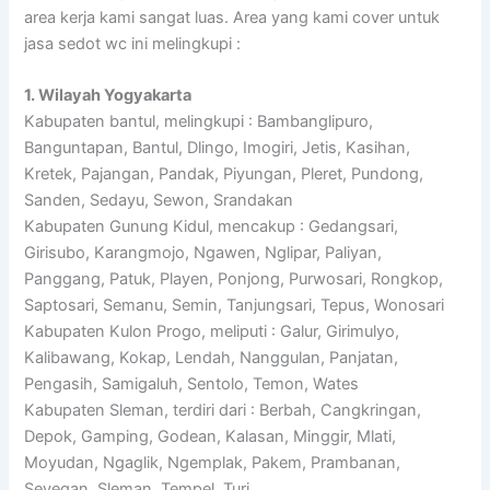
area kerja kami sangat luas. Area yang kami cover untuk
jasa sedot wc ini melingkupi :
1. Wilayah Yogyakarta
Kabupaten bantul, melingkupi : Bambanglipuro,
Banguntapan, Bantul, Dlingo, Imogiri, Jetis, Kasihan,
Kretek, Pajangan, Pandak, Piyungan, Pleret, Pundong,
Sanden, Sedayu, Sewon, Srandakan
Kabupaten Gunung Kidul, mencakup : Gedangsari,
Girisubo, Karangmojo, Ngawen, Nglipar, Paliyan,
Panggang, Patuk, Playen, Ponjong, Purwosari, Rongkop,
Saptosari, Semanu, Semin, Tanjungsari, Tepus, Wonosari
Kabupaten Kulon Progo, meliputi : Galur, Girimulyo,
Kalibawang, Kokap, Lendah, Nanggulan, Panjatan,
Pengasih, Samigaluh, Sentolo, Temon, Wates
Kabupaten Sleman, terdiri dari : Berbah, Cangkringan,
Depok, Gamping, Godean, Kalasan, Minggir, Mlati,
Moyudan, Ngaglik, Ngemplak, Pakem, Prambanan,
Seyegan, Sleman, Tempel, Turi