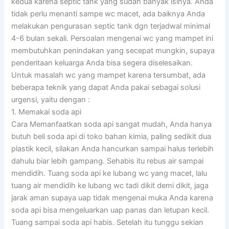
kedua karena septic tank yang sudah banyak isinya. Anda
tidak perlu menanti sampe wc macet, ada baiknya Anda
melakukan pengurasan septic tank dgn terjadwal minimal
4-6 bulan sekali. Persoalan mengenai wc yang mampet ini
membutuhkan penindakan yang secepat mungkin, supaya
penderitaan keluarga Anda bisa segera diselesaikan.
Untuk masalah wc yang mampet karena tersumbat, ada
beberapa teknik yang dapat Anda pakai sebagai solusi
urgensi, yaitu dengan :
1. Memakai soda api
Cara Memanfaatkan soda api sangat mudah, Anda hanya
butuh beli soda api di toko bahan kimia, paling sedikit dua
plastik kecil, silakan Anda hancurkan sampai halus terlebih
dahulu biar lebih gampang. Sehabis itu rebus air sampai
mendidih. Tuang soda api ke lubang wc yang macet, lalu
tuang air mendidih ke lubang wc tadi dikit demi dikit, jaga
jarak aman supaya uap tidak mengenai muka Anda karena
soda api bisa mengeluarkan uap panas dan letupan kecil.
Tuang sampai soda api habis. Setelah itu tunggu sekian