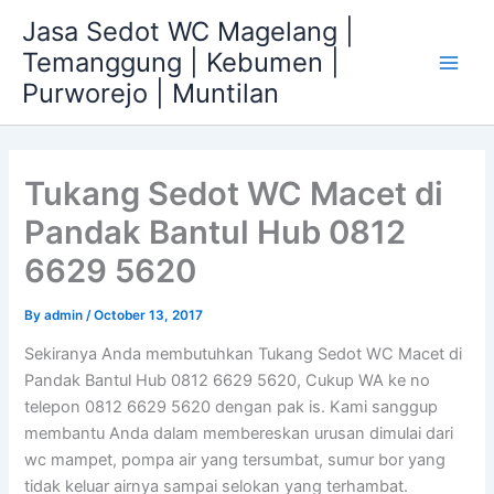
Skip
Jasa Sedot WC Magelang |
to
Temanggung | Kebumen |
content
Main
Purworejo | Muntilan
Men
Tukang Sedot WC Macet di
Pandak Bantul Hub 0812
6629 5620
By
admin
/
October 13, 2017
Sekiranya Anda membutuhkan Tukang Sedot WC Macet di
Pandak Bantul Hub 0812 6629 5620, Cukup WA ke no
telepon 0812 6629 5620 dengan pak is. Kami sanggup
membantu Anda dalam membereskan urusan dimulai dari
wc mampet, pompa air yang tersumbat, sumur bor yang
tidak keluar airnya sampai selokan yang terhambat.