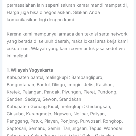
permasalahan lain seperti saluran kamar mandi mampet dll,
Harga juga bisa dinegosiasikan. Silakan Anda
komunikasikan lagi dengan kami.
Karena kami mempunyai armada dan teknisi serta network
yang berada di seluruh daerah, maka lokasi area kerja kami
cukup luas. Wilayah yang kami cover untuk jasa sedot wc
ini meliputi :
1. Wilayah Yogyakarta
Kabupaten bantul, melingkupi : Bambanglipuro,
Banguntapan, Bantul, Dlingo, Imogiri, Jetis, Kasihan,
Kretek, Pajangan, Pandak, Piyungan, Pleret, Pundong,
Sanden, Sedayu, Sewon, Srandakan
Kabupaten Gunung Kidul, melingkupi : Gedangsari,
Girisubo, Karangmojo, Ngawen, Nglipar, Paliyan,
Panggang, Patuk, Playen, Ponjong, Purwosari, Rongkop,
Saptosari, Semanu, Semin, Tanjungsari, Tepus, Wonosari
Kabupaten Kulon Progo, terdiri dari : Galur, Girimulyo,