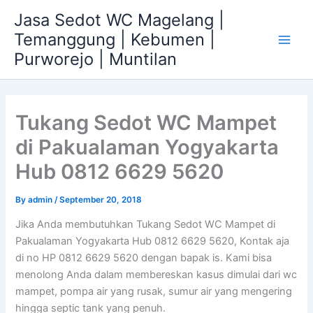
Skip
Jasa Sedot WC Magelang |
to
Temanggung | Kebumen |
content
Main
Purworejo | Muntilan
Men
Tukang Sedot WC Mampet
di Pakualaman Yogyakarta
Hub 0812 6629 5620
By
admin
/
September 20, 2018
Jika Anda membutuhkan Tukang Sedot WC Mampet di
Pakualaman Yogyakarta Hub 0812 6629 5620, Kontak aja
di no HP 0812 6629 5620 dengan bapak is. Kami bisa
menolong Anda dalam membereskan kasus dimulai dari wc
mampet, pompa air yang rusak, sumur air yang mengering
hingga septic tank yang penuh.