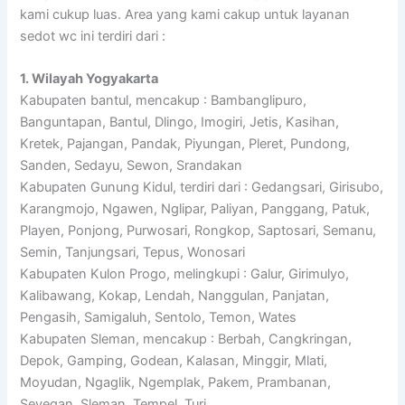
kami cukup luas. Area yang kami cakup untuk layanan
sedot wc ini terdiri dari :
1. Wilayah Yogyakarta
Kabupaten bantul, mencakup : Bambanglipuro,
Banguntapan, Bantul, Dlingo, Imogiri, Jetis, Kasihan,
Kretek, Pajangan, Pandak, Piyungan, Pleret, Pundong,
Sanden, Sedayu, Sewon, Srandakan
Kabupaten Gunung Kidul, terdiri dari : Gedangsari, Girisubo,
Karangmojo, Ngawen, Nglipar, Paliyan, Panggang, Patuk,
Playen, Ponjong, Purwosari, Rongkop, Saptosari, Semanu,
Semin, Tanjungsari, Tepus, Wonosari
Kabupaten Kulon Progo, melingkupi : Galur, Girimulyo,
Kalibawang, Kokap, Lendah, Nanggulan, Panjatan,
Pengasih, Samigaluh, Sentolo, Temon, Wates
Kabupaten Sleman, mencakup : Berbah, Cangkringan,
Depok, Gamping, Godean, Kalasan, Minggir, Mlati,
Moyudan, Ngaglik, Ngemplak, Pakem, Prambanan,
Seyegan, Sleman, Tempel, Turi