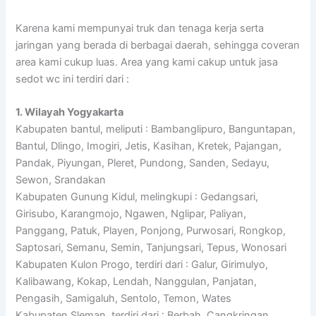
Karena kami mempunyai truk dan tenaga kerja serta
jaringan yang berada di berbagai daerah, sehingga coveran
area kami cukup luas. Area yang kami cakup untuk jasa
sedot wc ini terdiri dari :
1. Wilayah Yogyakarta
Kabupaten bantul, meliputi : Bambanglipuro, Banguntapan,
Bantul, Dlingo, Imogiri, Jetis, Kasihan, Kretek, Pajangan,
Pandak, Piyungan, Pleret, Pundong, Sanden, Sedayu,
Sewon, Srandakan
Kabupaten Gunung Kidul, melingkupi : Gedangsari,
Girisubo, Karangmojo, Ngawen, Nglipar, Paliyan,
Panggang, Patuk, Playen, Ponjong, Purwosari, Rongkop,
Saptosari, Semanu, Semin, Tanjungsari, Tepus, Wonosari
Kabupaten Kulon Progo, terdiri dari : Galur, Girimulyo,
Kalibawang, Kokap, Lendah, Nanggulan, Panjatan,
Pengasih, Samigaluh, Sentolo, Temon, Wates
Kabupaten Sleman, terdiri dari : Berbah, Cangkringan,