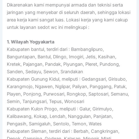
Dikarenakan kami mempunyai armada dan teknisi serta
jaringan yang menyebar di seluruh daerah, sehingga lokasi
area kerja kami sangat luas. Lokasi kerja yang kami cakup
untuk layanan sedot wc ini melingkupi :
1. Wilayah Yogyakarta
Kabupaten bantul, terdiri dari : Bambanglipuro,
Banguntapan, Bantul, Dlingo, Imogiri, Jetis, Kasihan,
Kretek, Pajangan, Pandak, Piyungan, Pleret, Pundong,
Sanden, Sedayu, Sewon, Srandakan
Kabupaten Gunung Kidul, meliputi : Gedangsari, Girisubo,
Karangmojo, Ngawen, Nglipar, Paliyan, Panggang, Patuk,
Playen, Ponjong, Purwosari, Rongkop, Saptosari, Semanu,
Semin, Tanjungsari, Tepus, Wonosari
Kabupaten Kulon Progo, meliputi : Galur, Girimulyo,
Kalibawang, Kokap, Lendah, Nanggulan, Panjatan,
Pengasih, Samigaluh, Sentolo, Temon, Wates
Kabupaten Sleman, terdiri dari : Berbah, Cangkringan,
Depok, Gamping, Godean, Kalasan, Minggir, Mlati,