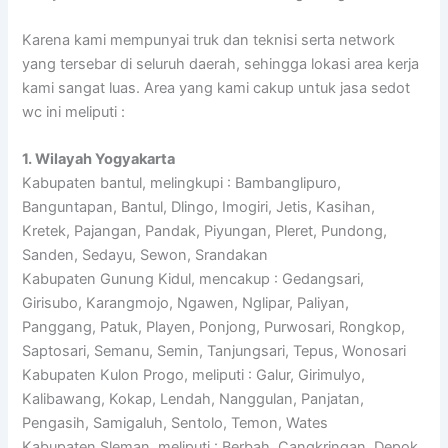
Karena kami mempunyai truk dan teknisi serta network
yang tersebar di seluruh daerah, sehingga lokasi area kerja
kami sangat luas. Area yang kami cakup untuk jasa sedot
wc ini meliputi :
1. Wilayah Yogyakarta
Kabupaten bantul, melingkupi : Bambanglipuro,
Banguntapan, Bantul, Dlingo, Imogiri, Jetis, Kasihan,
Kretek, Pajangan, Pandak, Piyungan, Pleret, Pundong,
Sanden, Sedayu, Sewon, Srandakan
Kabupaten Gunung Kidul, mencakup : Gedangsari,
Girisubo, Karangmojo, Ngawen, Nglipar, Paliyan,
Panggang, Patuk, Playen, Ponjong, Purwosari, Rongkop,
Saptosari, Semanu, Semin, Tanjungsari, Tepus, Wonosari
Kabupaten Kulon Progo, meliputi : Galur, Girimulyo,
Kalibawang, Kokap, Lendah, Nanggulan, Panjatan,
Pengasih, Samigaluh, Sentolo, Temon, Wates
Kabupaten Sleman, meliputi : Berbah, Cangkringan, Depok,