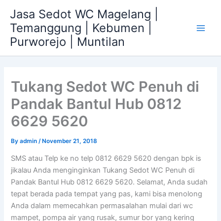
Skip
Jasa Sedot WC Magelang |
to
Temanggung | Kebumen |
content
Main
Purworejo | Muntilan
Men
Tukang Sedot WC Penuh di
Pandak Bantul Hub 0812
6629 5620
By
admin
/
November 21, 2018
SMS atau Telp ke no telp 0812 6629 5620 dengan bpk is
jikalau Anda menginginkan Tukang Sedot WC Penuh di
Pandak Bantul Hub 0812 6629 5620. Selamat, Anda sudah
tepat berada pada tempat yang pas, kami bisa menolong
Anda dalam memecahkan permasalahan mulai dari wc
mampet, pompa air yang rusak, sumur bor yang kering