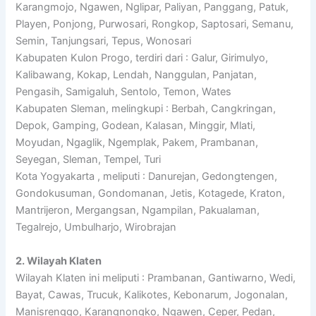
Karangmojo, Ngawen, Nglipar, Paliyan, Panggang, Patuk,
Playen, Ponjong, Purwosari, Rongkop, Saptosari, Semanu,
Semin, Tanjungsari, Tepus, Wonosari
Kabupaten Kulon Progo, terdiri dari : Galur, Girimulyo,
Kalibawang, Kokap, Lendah, Nanggulan, Panjatan,
Pengasih, Samigaluh, Sentolo, Temon, Wates
Kabupaten Sleman, melingkupi : Berbah, Cangkringan,
Depok, Gamping, Godean, Kalasan, Minggir, Mlati,
Moyudan, Ngaglik, Ngemplak, Pakem, Prambanan,
Seyegan, Sleman, Tempel, Turi
Kota Yogyakarta , meliputi : Danurejan, Gedongtengen,
Gondokusuman, Gondomanan, Jetis, Kotagede, Kraton,
Mantrijeron, Mergangsan, Ngampilan, Pakualaman,
Tegalrejo, Umbulharjo, Wirobrajan
2. Wilayah Klaten
Wilayah Klaten ini meliputi : Prambanan, Gantiwarno, Wedi,
Bayat, Cawas, Trucuk, Kalikotes, Kebonarum, Jogonalan,
Manisrenggo, Karangnongko, Ngawen, Ceper, Pedan,