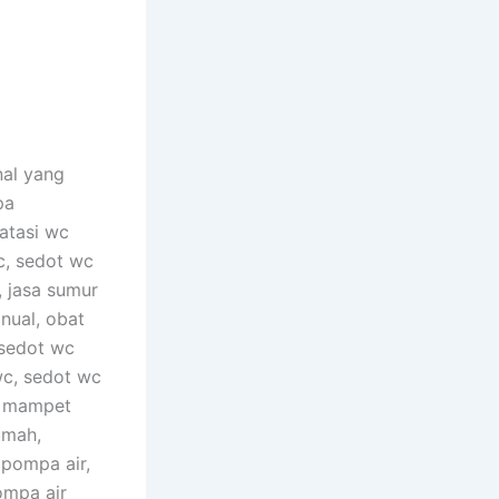
nal yang
pa
atasi wc
c, sedot wc
, jasa sumur
nual, obat
 sedot wc
wc, sedot wc
c mampet
umah,
 pompa air,
ompa air