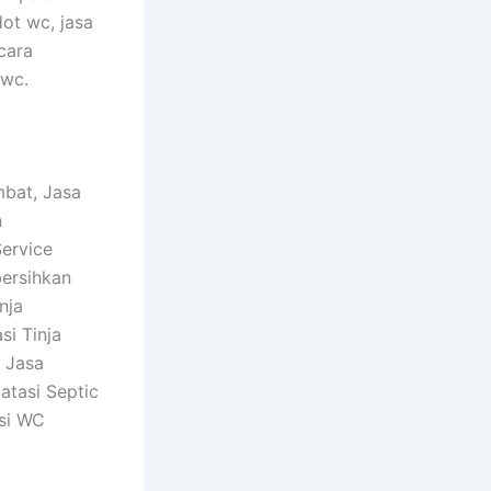
dot wc, jasa
cara
 wc.
mbat, Jasa
n
ervice
ersihkan
nja
i Tinja
 Jasa
atasi Septic
si WC