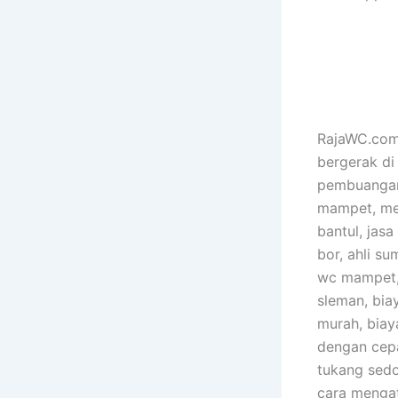
RajaWC.com 
bergerak di
pembuangan 
mampet, men
bantul, jasa
bor, ahli s
wc mampet, 
sleman, bia
murah, biay
dengan cepa
tukang sedo
cara mengat