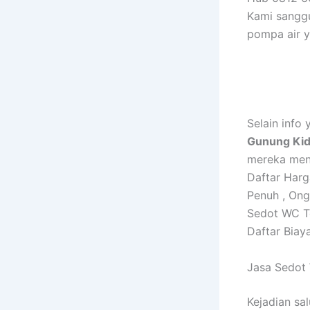
Kami sangg
pompa air y
Selain inf
Gunung Kid
mereka menc
Daftar Har
Penuh , On
Sedot WC T
Daftar Biay
Jasa Sedot
Kejadian sa