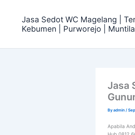
Skip
to
Jasa Sedot WC Magelang | T
content
Kebumen | Purworejo | Muntil
Jasa 
Gunun
By
admin
/
Sep
Apabila An
Hub 0812 66