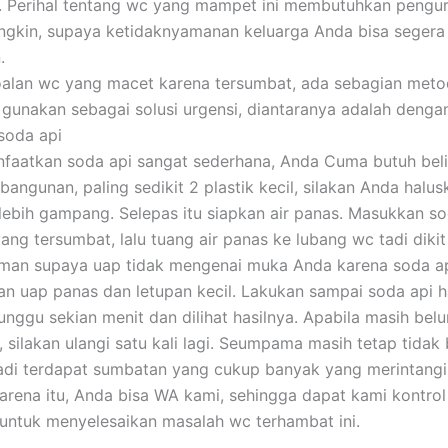
i. Perihal tentang wc yang mampet ini membutuhkan pengu
gkin, supaya ketidaknyamanan keluarga Anda bisa segera
.
oalan wc yang macet karena tersumbat, ada sebagian met
gunakan sebagai solusi urgensi, diantaranya adalah dengan
soda api
aatkan soda api sangat sederhana, Anda Cuma butuh beli 
angunan, paling sedikit 2 plastik kecil, silakan Anda halus
 lebih gampang. Selepas itu siapkan air panas. Masukkan so
ng tersumbat, lalu tuang air panas ke lubang wc tadi dikit 
aman supaya uap tidak mengenai muka Anda karena soda ap
n uap panas dan letupan kecil. Lakukan sampai soda api h
tunggu sekian menit dan dilihat hasilnya. Apabila masih bel
 silakan ulangi satu kali lagi. Seumpama masih tetap tidak
adi terdapat sumbatan yang cukup banyak yang merintangi 
karena itu, Anda bisa WA kami, sehingga dapat kami kontro
 untuk menyelesaikan masalah wc terhambat ini.