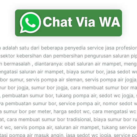
adalah satu dari beberapa penyedia service jasa profesio
 sektor kebersihan dan pembersihan pengurusan saluran pi
bermasalah , diantaranya: obat saluran air mampet, meng
gatasi saluran air mampet, biaya sumur bor, jasa sedot w
 bor sumur, servis pompa air sleman, servis pompa air jogja
umur bor jogja, sumur bor jogja, cara membuat sumur bor ma
pembuatan sumur bor, tukang pompa air, sedot wc jogja,
ya pembuatan sumur bor, service pompa air, nomor sedot 
a sumur bor per meter, harga sedot wc, cara mengatasi w
t, cara membuat sumur bor tradisional, biaya sumur bor r
t wc, servis pompa air, saluran air mampet, tukang service
asi pompa air masuk angin, jasa sedot wc jogja, service p