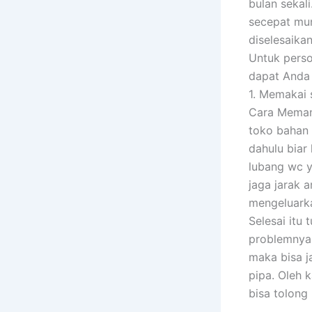
bulan sekal
secepat mun
diselesaikan
Untuk pers
dapat Anda 
1. Memakai 
Cara Memanf
toko bahan b
dahulu biar
lubang wc ya
jaga jarak 
mengeluarka
Selesai itu 
problemnya,
maka bisa j
pipa. Oleh 
bisa tolong