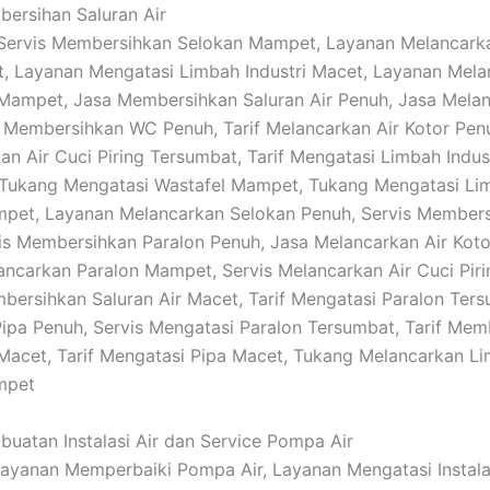
bersihan Saluran Air
: Servis Membersihkan Selokan Mampet, Layanan Melancarka
t, Layanan Mengatasi Limbah Industri Macet, Layanan Mela
 Mampet, Jasa Membersihkan Saluran Air Penuh, Jasa Mela
f Membersihkan WC Penuh, Tarif Melancarkan Air Kotor Pen
n Air Cuci Piring Tersumbat, Tarif Mengatasi Limbah Indus
 Tukang Mengatasi Wastafel Mampet, Tukang Mengatasi Li
ampet, Layanan Melancarkan Selokan Penuh, Servis Member
is Membersihkan Paralon Penuh, Jasa Melancarkan Air Kot
ncarkan Paralon Mampet, Servis Melancarkan Air Cuci Pir
ersihkan Saluran Air Macet, Tarif Mengatasi Paralon Tersu
ipa Penuh, Servis Mengatasi Paralon Tersumbat, Tarif Mem
 Macet, Tarif Mengatasi Pipa Macet, Tukang Melancarkan L
mpet
buatan Instalasi Air dan Service Pompa Air
 Layanan Memperbaiki Pompa Air, Layanan Mengatasi Instalas