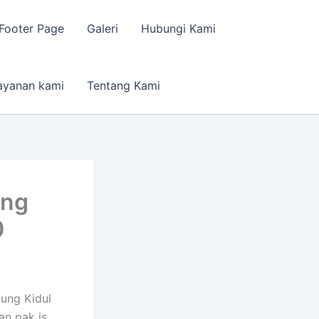
Footer Page
Galeri
Hubungi Kami
ayanan kami
Tentang Kami
ong
0
ung Kidul
n pak is.