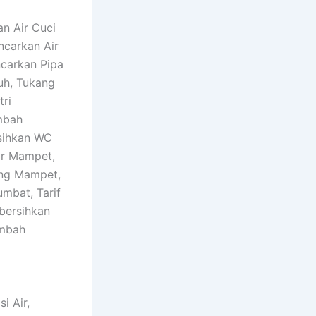
n Air Cuci
ncarkan Air
ncarkan Pipa
uh, Tukang
tri
mbah
sihkan WC
or Mampet,
ing Mampet,
mbat, Tarif
bersihkan
imbah
i Air,