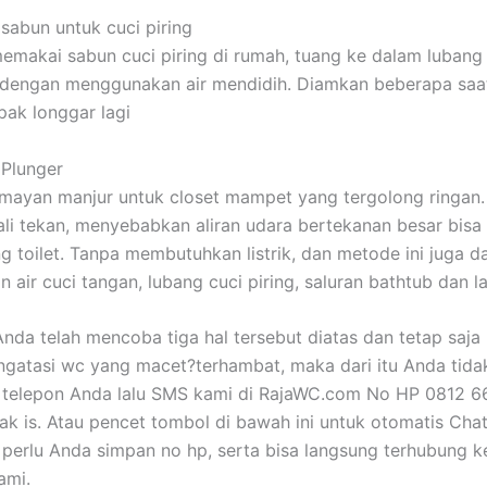
sabun untuk cuci piring
emakai sabun cuci piring di rumah, tuang ke dalam lubang t
 dengan menggunakan air mendidih. Diamkan beberapa saa
pak longgar lagi
 Plunger
lumayan manjur untuk closet mampet yang tergolong ringan
li tekan, menyebabkan aliran udara bertekanan besar bisa
g toilet. Tanpa membutuhkan listrik, dan metode ini juga d
n air cuci tangan, lubang cuci piring, saluran bathtub dan lai
Anda telah mencoba tiga hal tersebut diatas dan tetap saja
ngatasi wc yang macet?terhambat, maka dari itu Anda tidak
t telepon Anda lalu SMS kami di RajaWC.com No HP 0812 
k is. Atau pencet tombol di bawah ini untuk otomatis Cha
 perlu Anda simpan no hp, serta bisa langsung terhubung k
ami.