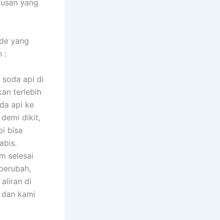
rusan yang
ode yang
 :
soda api di
kan terlebih
da api ke
demi dikit,
i bisa
abis.
um selesai
 berubah,
aliran di
l dan kami