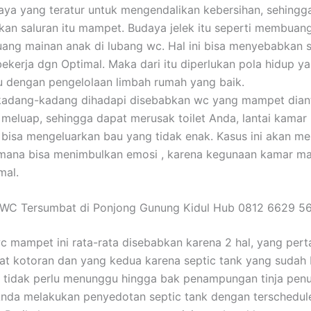
ya yang teratur untuk mengendalikan kebersihan, sehingga
an saluran itu mampet. Budaya jelek itu seperti membua
ng mainan anak di lubang wc. Hal ini bisa menyebabkan 
bekerja dgn Optimal. Maka dari itu diperlukan pola hidup ya
tu dengan pengelolaan limbah rumah yang baik.
 kadang-kadang dihadapi disebabkan wc yang mampet dian
t meluap, sehingga dapat merusak toilet Anda, lantai kamar
bisa mengeluarkan bau yang tidak enak. Kasus ini akan m
mana bisa menimbulkan emosi , karena kegunaan kamar ma
mal.
 WC Tersumbat di Ponjong Gunung Kidul Hub 0812 6629 5
c mampet ini rata-rata disebabkan karena 2 hal, yang per
t kotoran dan yang kedua karena septic tank yang sudah
a tidak perlu menunggu hingga bak penampungan tinja penu
nda melakukan penyedotan septic tank dengan terschedul