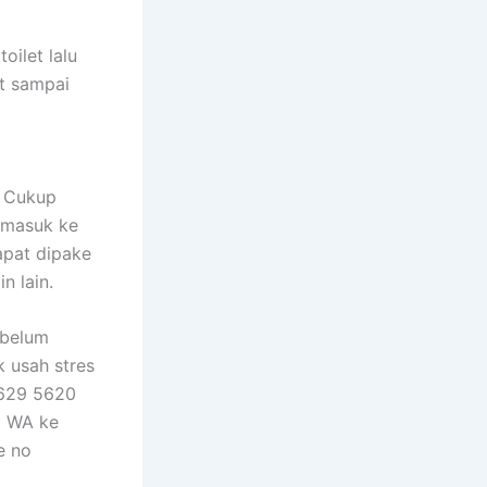
oilet lalu
t sampai
. Cukup
 masuk ke
apat dipake
n lain.
 belum
 usah stres
6629 5620
t WA ke
e no