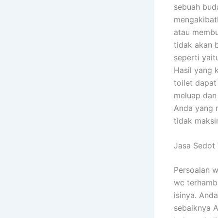
sebuah buda
mengakibatk
atau membua
tidak akan 
seperti yai
Hasil yang
toilet dapa
meluap dan 
Anda yang 
tidak maksi
Jasa Sedot
Persoalan w
wc terhamba
isinya. And
sebaiknya A