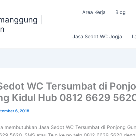
Area Kerja
Blog
emanggung |
an
Jasa Sedot WC Jogja
L
Sedot WC Tersumbat di Ponj
g Kidul Hub 0812 6629 562
tember 6, 2018
da membutuhkan Jasa Sedot WC Tersumbat di Ponjong Gun
29 5620, SMS atau Telp ke no telp 0812 6629 5620 denga