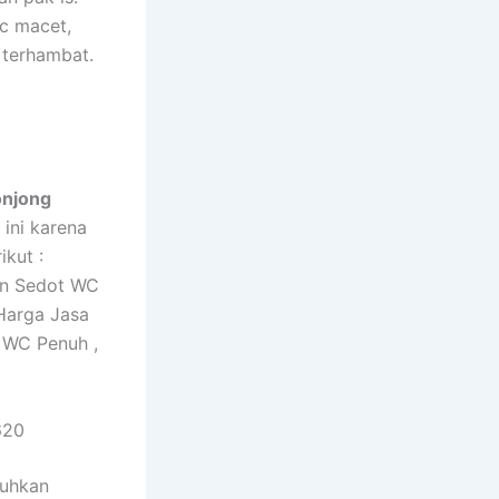
c macet,
 terhambat.
onjong
 ini karena
kut :
an Sedot WC
Harga Jasa
 WC Penuh ,
620
tuhkan