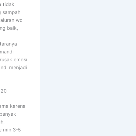
 tidak
ng sampah
saluran wc
ng baik,
taranya
 mandi
erusak emosi
ndi menjadi
620
tama karena
 banyak
h,
e min 3-5