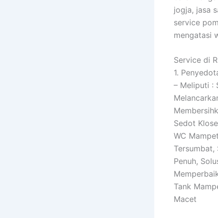
jogja, jasa
service pom
mengatasi w
Service di 
1. Penyedot
– Meliputi 
Melancarkan
Membersihka
Sedot Klos
WC Mampet, 
Tersumbat, 
Penuh, Solu
Memperbaiki
Tank Mampe
Macet