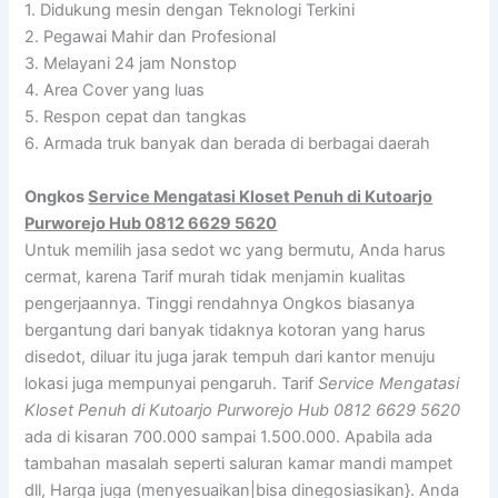
1. Didukung mesin dengan Teknologi Terkini
2. Pegawai Mahir dan Profesional
3. Melayani 24 jam Nonstop
4. Area Cover yang luas
5. Respon cepat dan tangkas
6. Armada truk banyak dan berada di berbagai daerah
Ongkos
Service Mengatasi Kloset Penuh di Kutoarjo
Purworejo Hub 0812 6629 5620
Untuk memilih jasa sedot wc yang bermutu, Anda harus
cermat, karena Tarif murah tidak menjamin kualitas
pengerjaannya. Tinggi rendahnya Ongkos biasanya
bergantung dari banyak tidaknya kotoran yang harus
disedot, diluar itu juga jarak tempuh dari kantor menuju
lokasi juga mempunyai pengaruh. Tarif
Service Mengatasi
Kloset Penuh di Kutoarjo Purworejo Hub 0812 6629 5620
ada di kisaran 700.000 sampai 1.500.000. Apabila ada
tambahan masalah seperti saluran kamar mandi mampet
dll, Harga juga (menyesuaikan|bisa dinegosiasikan}. Anda